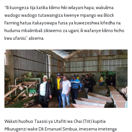
“Ili kuongeza tija katika kilimo hiki wilayani hapa, wakulima
wadogo wadogo tutawaingiza kwenye mpango wa Block
Farming hatua itakayowapa fursa ya kuwezeshwa kifedha na
huduma mbalimbali zikiwemo za ugani, ili wafanye kilimo hicho
kwa ufanisi,” alisema.
Wakati huohuo Taasisi ya Utafiti wa Chai (Trit) kupitia
Mkurugenzi wake Dk Emanuel Simbua, imesema imetenga