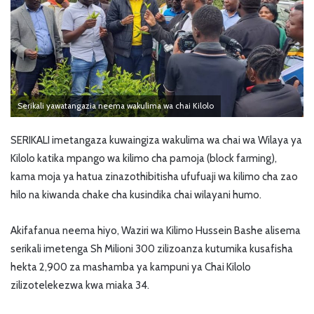
Serikali yawatangazia neema wakulima wa chai Kilolo
SERIKALI imetangaza kuwaingiza wakulima wa chai wa Wilaya ya
Kilolo katika mpango wa kilimo cha pamoja (block farming),
kama moja ya hatua zinazothibitisha ufufuaji wa kilimo cha zao
hilo na kiwanda chake cha kusindika chai wilayani humo.
Akifafanua neema hiyo, Waziri wa Kilimo Hussein Bashe alisema
serikali imetenga Sh Milioni 300 zilizoanza kutumika kusafisha
hekta 2,900 za mashamba ya kampuni ya Chai Kilolo
zilizotelekezwa kwa miaka 34.