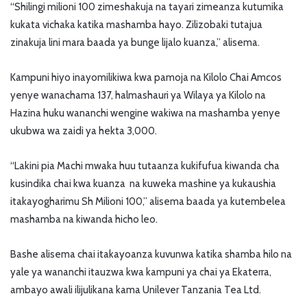
“Shilingi milioni 100 zimeshakuja na tayari zimeanza kutumika
kukata vichaka katika mashamba hayo. Zilizobaki tutajua
zinakuja lini mara baada ya bunge lijalo kuanza,” alisema.
Kampuni hiyo inayomilikiwa kwa pamoja na Kilolo Chai Amcos
yenye wanachama 137, halmashauri ya Wilaya ya Kilolo na
Hazina huku wananchi wengine wakiwa na mashamba yenye
ukubwa wa zaidi ya hekta 3,000.
“Lakini pia Machi mwaka huu tutaanza kukifufua kiwanda cha
kusindika chai kwa kuanza na kuweka mashine ya kukaushia
itakayogharimu Sh Milioni 100,” alisema baada ya kutembelea
mashamba na kiwanda hicho leo.
Bashe alisema chai itakayoanza kuvunwa katika shamba hilo na
yale ya wananchi itauzwa kwa kampuni ya chai ya Ekaterra,
ambayo awali ilijulikana kama Unilever Tanzania Tea Ltd.