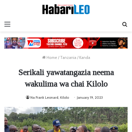
Menu
Ta
Home
/
Tanzania
/
Kanda
Serikali yawatangazia neema
wakulima wa chai Kilolo
Na Frank Leonard, Kilolo
January 19, 2023