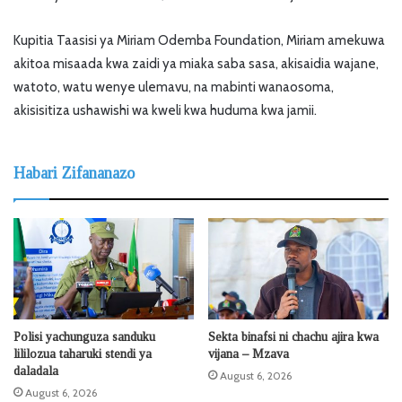
Kupitia Taasisi ya Miriam Odemba Foundation, Miriam amekuwa
akitoa misaada kwa zaidi ya miaka saba sasa, akisaidia wajane,
watoto, watu wenye ulemavu, na mabinti wanaosoma,
akisisitiza ushawishi wa kweli kwa huduma kwa jamii.
Habari Zifananazo
Polisi yachunguza sanduku
Sekta binafsi ni chachu ajira kwa
lililozua taharuki stendi ya
vijana – Mzava
daladala
August 6, 2026
August 6, 2026