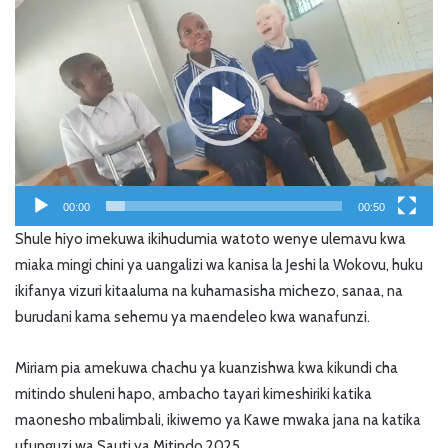
Player
00:00
00:50
Shule hiyo imekuwa ikihudumia watoto wenye ulemavu kwa
miaka mingi chini ya uangalizi wa kanisa la Jeshi la Wokovu, huku
ikifanya vizuri kitaaluma na kuhamasisha michezo, sanaa, na
burudani kama sehemu ya maendeleo kwa wanafunzi.
Miriam pia amekuwa chachu ya kuanzishwa kwa kikundi cha
mitindo shuleni hapo, ambacho tayari kimeshiriki katika
maonesho mbalimbali, ikiwemo ya Kawe mwaka jana na katika
ufunguzi wa Sauti ya Mitindo 2025.