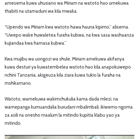
amesema kuwa uhusiano wa Miriam na watoto hao umekuwa
thabiti na utamaduni wa kila mwaka.
“Upendo wa Miriam kwa watoto hawa hauna kipimo,” alisema.
“Uwepo wake huwaletea furaha kubwa, na kwa sasa washaanza
kujiandaa kwa hamasa kubwa.”
Kwa mujibu wa uongozi wa shule, Miriam amekuwa akifanya
kuwa desturi ya kuwatembelea watoto hao kila anapokuwepo
nchini Tanzania, akigeuza kila ziara kuwa tukio la furaha na
mshikamano.
Watoto, wamekuwa wakimchukulia kama dada mlezi, na
wamepanga kumuandalia burudani mbalimbali, ikiwemo ngoma
za asili na onesho maalum la mitindo kupitia klabu yao ya
mitindo.
Video