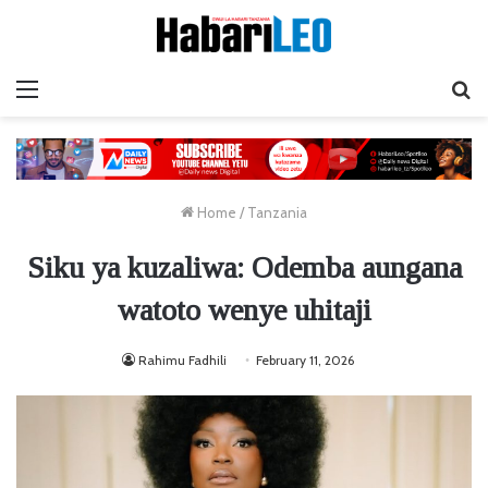
Menu
Ta
Home
/
Tanzania
Siku ya kuzaliwa: Odemba aungana
watoto wenye uhitaji
Rahimu Fadhili
February 11, 2026