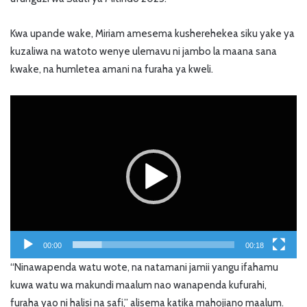
Kwa upande wake, Miriam amesema kusherehekea siku yake ya
kuzaliwa na watoto wenye ulemavu ni jambo la maana sana
kwake, na humletea amani na furaha ya kweli.
Video
Player
00:00
00:18
“Ninawapenda watu wote, na natamani jamii yangu ifahamu
kuwa watu wa makundi maalum nao wanapenda kufurahi,
furaha yao ni halisi na safi,” alisema katika mahojiano maalum.