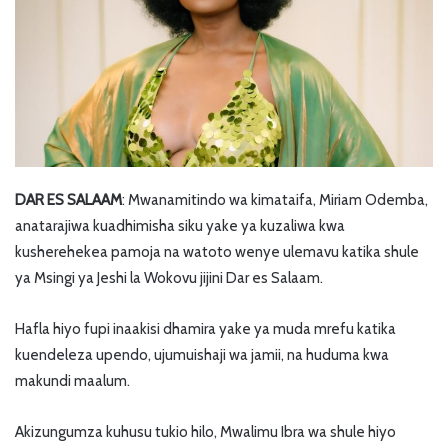
DAR ES SALAAM
: Mwanamitindo wa kimataifa, Miriam Odemba,
anatarajiwa kuadhimisha siku yake ya kuzaliwa kwa
kusherehekea pamoja na watoto wenye ulemavu katika shule
ya Msingi ya Jeshi la Wokovu jijini Dar es Salaam.
Hafla hiyo fupi inaakisi dhamira yake ya muda mrefu katika
kuendeleza upendo, ujumuishaji wa jamii, na huduma kwa
makundi maalum.
Akizungumza kuhusu tukio hilo, Mwalimu Ibra wa shule hiyo