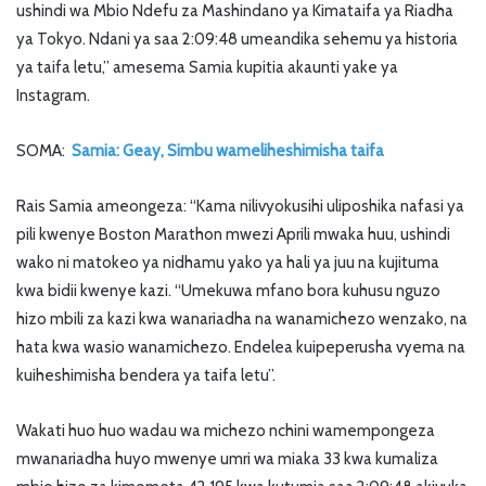
ushindi wa Mbio Ndefu za Mashindano ya Kimataifa ya Riadha
ya Tokyo. Ndani ya saa 2:09:48 umeandika sehemu ya historia
ya taifa letu,” amesema Samia kupitia akaunti yake ya
Instagram.
SOMA:
Samia: Geay, Simbu wameliheshimisha taifa
Rais Samia ameongeza: “Kama nilivyokusihi uliposhika nafasi ya
pili kwenye Boston Marathon mwezi Aprili mwaka huu, ushindi
wako ni matokeo ya nidhamu yako ya hali ya juu na kujituma
kwa bidii kwenye kazi. “Umekuwa mfano bora kuhusu nguzo
hizo mbili za kazi kwa wanariadha na wanamichezo wenzako, na
hata kwa wasio wanamichezo. Endelea kuipeperusha vyema na
kuiheshimisha bendera ya taifa letu”.
Wakati huo huo wadau wa michezo nchini wamempongeza
mwanariadha huyo mwenye umri wa miaka 33 kwa kumaliza