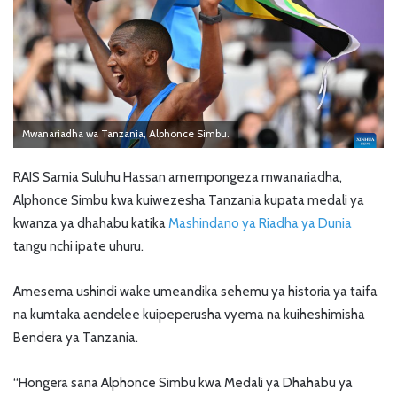
Mwanariadha wa Tanzania, Alphonce Simbu.
RAIS Samia Suluhu Hassan amempongeza mwanariadha,
Alphonce Simbu kwa kuiwezesha Tanzania kupata medali ya
kwanza ya dhahabu katika
Mashindano ya Riadha ya Dunia
tangu nchi ipate uhuru.
Amesema ushindi wake umeandika sehemu ya historia ya taifa
na kumtaka aendelee kuipeperusha vyema na kuiheshimisha
Bendera ya Tanzania.
“Hongera sana Alphonce Simbu kwa Medali ya Dhahabu ya