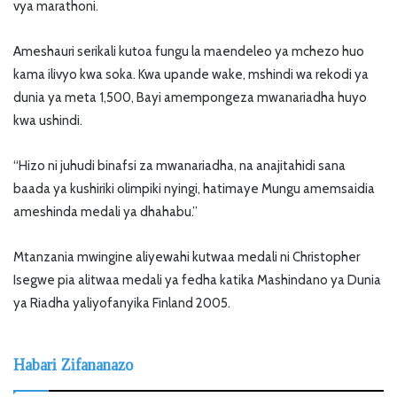
vya marathoni.
Ameshauri serikali kutoa fungu la maendeleo ya mchezo huo
kama ilivyo kwa soka. Kwa upande wake, mshindi wa rekodi ya
dunia ya meta 1,500, Bayi amempongeza mwanariadha huyo
kwa ushindi.
“Hizo ni juhudi binafsi za mwanariadha, na anajitahidi sana
baada ya kushiriki olimpiki nyingi, hatimaye Mungu amemsaidia
ameshinda medali ya dhahabu.”
Mtanzania mwingine aliyewahi kutwaa medali ni Christopher
Isegwe pia alitwaa medali ya fedha katika Mashindano ya Dunia
ya Riadha yaliyofanyika Finland 2005.
Habari Zifananazo