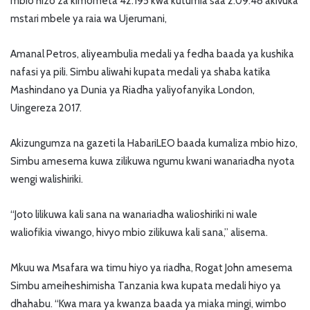
mbio hizo za kimometa 42.195 kwa kutumia saa 2:09:48 akivuka
mstari mbele ya raia wa Ujerumani,
Amanal Petros, aliyeambulia medali ya fedha baada ya kushika
nafasi ya pili. Simbu aliwahi kupata medali ya shaba katika
Mashindano ya Dunia ya Riadha yaliyofanyika London,
Uingereza 2017.
Akizungumza na gazeti la HabariLEO baada kumaliza mbio hizo,
Simbu amesema kuwa zilikuwa ngumu kwani wanariadha nyota
wengi walishiriki.
“Joto lilikuwa kali sana na wanariadha walioshiriki ni wale
waliofikia viwango, hivyo mbio zilikuwa kali sana,” alisema.
Mkuu wa Msafara wa timu hiyo ya riadha, Rogat John amesema
Simbu ameiheshimisha Tanzania kwa kupata medali hiyo ya
dhahabu. “Kwa mara ya kwanza baada ya miaka mingi, wimbo