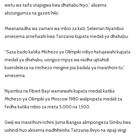
wetu wa taifa utapigwa kwa dhahabu hiyo,” alisema
akizungumza na gazeti hilo.
Mwanariadha wa zamani wa mbio za kati, Seleman Nyambui
amesema amefurahi kwa Tanzania kupata medali ya dhahabu.
“Sasa bado katika Michezo ya Olimpiki ndiyo hatujawahi kupata
medali ya dhahabu, uongozi mpya wa riadha ujitahidi
kuendeleza na michezo mingine pia badala ya marathoni tu,”
amesema.
Nyambui na Fibert Bayi wamewahi kupata medali katika
Michezo ya Olimpiki ya Moscow 1980 walipopata medali za
fedha katika mbio za meta 5,000 na 1,500.
Gwiji wa marathoni nchini, Juma Ikangaa alimpongeza Simbu kwa
ushindi huo akisema inadhihirisha Tanzania ilivyo na vipaji vingi