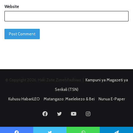
Website
© Copyright 2026, Haki Zote Zimehifadhiwa |
Kampuni ya Magazeti ya
Serikali (TSN)
Kuhusu HabariLEO
Matangazo: Maelekezo & Bei
Nunua E-Paper
Facebook
Twitter
YouTube
Instagram