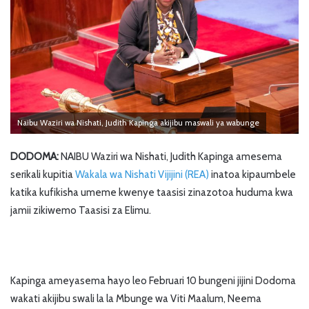
Naibu Waziri wa Nishati, Judith Kapinga akijibu maswali ya wabunge
DODOMA:
NAIBU Waziri wa Nishati, Judith Kapinga amesema
serikali kupitia
Wakala wa Nishati Vijijini (REA)
inatoa kipaumbele
katika kufikisha umeme kwenye taasisi zinazotoa huduma kwa
jamii zikiwemo Taasisi za Elimu.
Kapinga ameyasema hayo leo Februari 10 bungeni jijini Dodoma
wakati akijibu swali la la Mbunge wa Viti Maalum, Neema