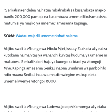
“Serikali inaendelea na hatua mbalimbali za kusambaza majiko
banifu 200,000 pamoja na kusambaza umeme ili kuhamasisha
matumizi ya majiko ya umeme,” amesema Kapinga.
SOMA:
Wadau wajadili umeme nishati salama
Akijibu swali la Mbunge wa Mbulu Mjini, Issaay Zacharia aliyeuliza
kutokana na mahitaji ya wananchi kuhitaji huduma ya umeme ni
makubwa, Serikali haioni haja ya kuongeza idadi ya vitongoji,
Mhe. Kapinga amesema Serikali inaona umuhimu wa jambo hilo
ndio maana Serikali inaanza mradi mwingine wa kupeleka
umeme kwenye vitongoji 8000.
Akijibu swali la Mbunge wa Ludewa, Joseph Kamomga aliyetaka