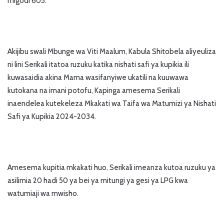
migodi 605.”
Akijibu swali Mbunge wa Viti Maalum, Kabula Shitobela aliyeuliza
ni lini Serikali itatoa ruzuku katika nishati safi ya kupikia ili
kuwasaidia akina Mama wasifanyiwe ukatili na kuuwawa
kutokana na imani potofu, Kapinga amesema Serikali
inaendelea kutekeleza Mkakati wa Taifa wa Matumizi ya Nishati
Safi ya Kupikia 2024-2034.
Amesema kupitia mkakati huo, Serikali imeanza kutoa ruzuku ya
asilimia 20 hadi 50 ya bei ya mitungi ya gesi ya LPG kwa
watumiaji wa mwisho.