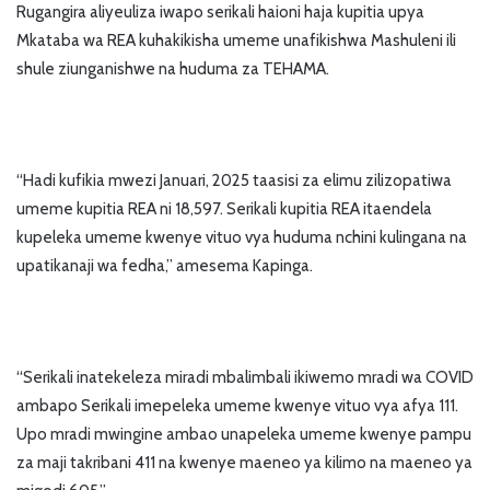
Rugangira aliyeuliza iwapo serikali haioni haja kupitia upya
Mkataba wa REA kuhakikisha umeme unafikishwa Mashuleni ili
shule ziunganishwe na huduma za TEHAMA.
“Hadi kufikia mwezi Januari, 2025 taasisi za elimu zilizopatiwa
umeme kupitia REA ni 18,597. Serikali kupitia REA itaendela
kupeleka umeme kwenye vituo vya huduma nchini kulingana na
upatikanaji wa fedha,” amesema Kapinga.
“Serikali inatekeleza miradi mbalimbali ikiwemo mradi wa COVID
ambapo Serikali imepeleka umeme kwenye vituo vya afya 111.
Upo mradi mwingine ambao unapeleka umeme kwenye pampu
za maji takribani 411 na kwenye maeneo ya kilimo na maeneo ya