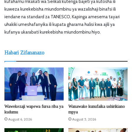
kufahamu mkakati wa Serikali kutenga bajeti ya kutosha ili
kuweza kurekebisha miundombinu ya wazalishaji binafsi ili
iendane na standard za TANESCO, Kapinga amesema tayari
uhakiki umeshafanyika ili kupata gharama halisi kwa ajili ya
kufanya ukarabati kurekebisha miundombinu hiyo.
Habari Zifananazo
Wawekezaji wapewa fursa riba ya
Wanawake kunufaika ushirikiano
kudumu
mpya
August 6, 2026
August 5, 2026