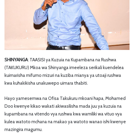
SHINYANGA
: TAASISI ya Kuzuia na Kupambana na Rushwa
(TAKUKURU) Mkoa wa Shinyanga imeeleza serikali kuendelea
kuimarisha mifumo mizuri na kuziba mianya ya utoaji rushwa
kwa kuhakikisha unakuwepo uimara thabiti.
Hayo yamesemwa na Ofisa Takukuru mkoani hapa, Mohamed
Doo kwenye kikao wakati akiwasilisha mada juu ya kuzuia na
kupambana na vitendo vya rushwa kwa wamiliki wa vituo vya
kulea watoto mchana na makao ya watoto wanao ishi kwenye
mazingira magumu.