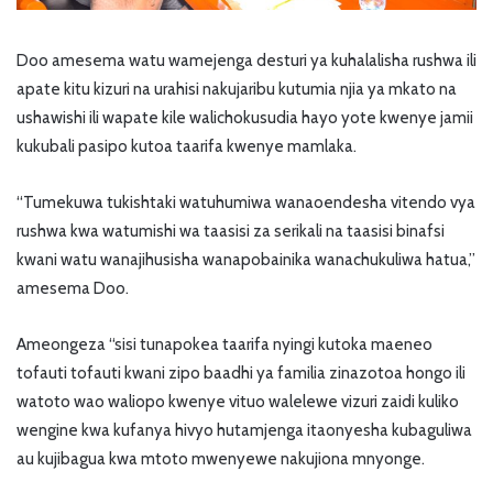
Doo amesema watu wamejenga desturi ya kuhalalisha rushwa ili
apate kitu kizuri na urahisi nakujaribu kutumia njia ya mkato na
ushawishi ili wapate kile walichokusudia hayo yote kwenye jamii
kukubali pasipo kutoa taarifa kwenye mamlaka.
“Tumekuwa tukishtaki watuhumiwa wanaoendesha vitendo vya
rushwa kwa watumishi wa taasisi za serikali na taasisi binafsi
kwani watu wanajihusisha wanapobainika wanachukuliwa hatua,”
amesema Doo.
Ameongeza “sisi tunapokea taarifa nyingi kutoka maeneo
tofauti tofauti kwani zipo baadhi ya familia zinazotoa hongo ili
watoto wao waliopo kwenye vituo walelewe vizuri zaidi kuliko
wengine kwa kufanya hivyo hutamjenga itaonyesha kubaguliwa
au kujibagua kwa mtoto mwenyewe nakujiona mnyonge.