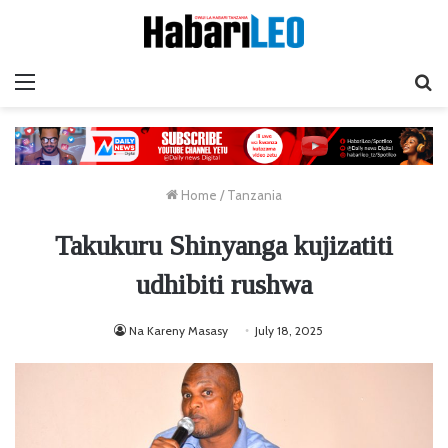
Menu
Ta
Home
/
Tanzania
Takukuru Shinyanga kujizatiti
udhibiti rushwa
Na Kareny Masasy
July 18, 2025