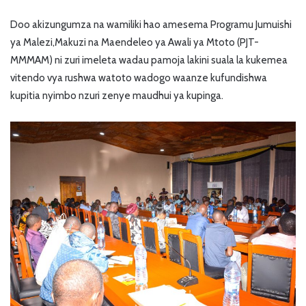
Doo akizungumza na wamiliki hao amesema Programu Jumuishi
ya Malezi,Makuzi na Maendeleo ya Awali ya Mtoto (PJT-
MMMAM) ni zuri imeleta wadau pamoja lakini suala la kukemea
vitendo vya rushwa watoto wadogo waanze kufundishwa
kupitia nyimbo nzuri zenye maudhui ya kupinga.