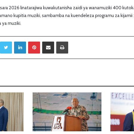
sara 2026 linatarajiwa kuwakutanisha zaidi ya wanamuziki 400 kutoka n
amano kupitia muziki, sambamba na kuendeleza programu za kijami
 ya muziki.
Twitter
LinkedIn
Pinterest
Sambaza kupitia barua pepe
Print