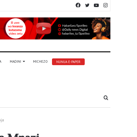
Facebook
Twitter
YouTube
Instagram
A
MADINI
MICHEZO
NUNUA E-PAPER
Tafuta
ja