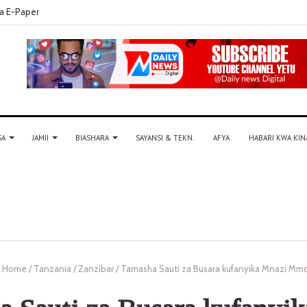
a E-Paper
SA
JAMII
BIASHARA
SAYANSI & TEKN.
AFYA
HABARI KWA KIN
Home
/
Tanzania
/
Zanzibar
/
Tamasha Sauti za Busara kufanyika Mnazi Mmo