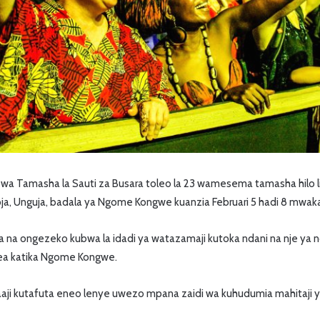
wa Tamasha la Sauti za Busara toleo la 23 wamesema tamasha hilo li
ja, Unguja, badala ya Ngome Kongwe kuanzia Februari 5 hadi 8 mwaka
na ongezeko kubwa la idadi ya watazamaji kutoka ndani na nje ya nc
ea katika Ngome Kongwe.
aaji kutafuta eneo lenye uwezo mpana zaidi wa kuhudumia mahitaji y