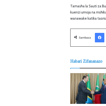
Tamasha la Sauti za Bu
kuenzi umoja na mshik
wanawake katika tasnia
Facebook
Sambaza
Habari Zifananazo