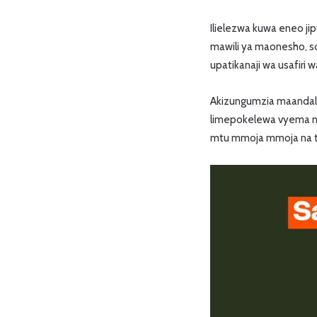
Ilielezwa kuwa eneo ji
mawili ya maonesho, sok
upatikanaji wa usafir
Akizungumzia maandali
limepokelewa vyema na
mtu mmoja mmoja na ta