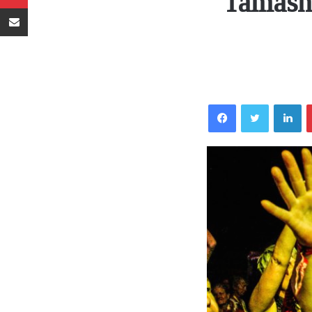
Tamasha
Sambaza kupitia barua pepe
Facebook
Twitter
LinkedIn