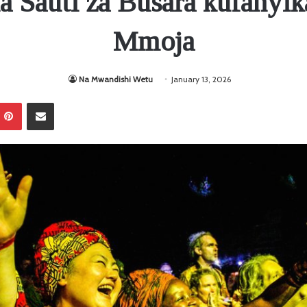
 Sauti za Busara kufanyi
Mmoja
Na Mwandishi Wetu
January 13, 2026
Pinterest
Sambaza kupitia barua pepe