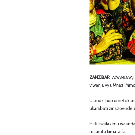
ZANZIBAR
: WAANDAAJI 
viwanja vya Mnazi Mmo
Uamuzi huo umetokana 
ukarabati zinazoendel
Hali iliwalazimu waand
maarufu kimataifa.