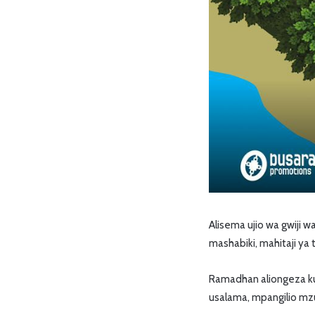
Alisema ujio wa gwiji w
mashabiki, mahitaji ya 
Ramadhan aliongeza kuw
usalama, mpangilio mzu