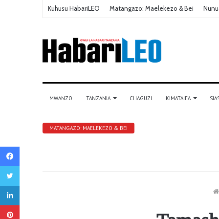
Kuhusu HabariLEO
Matangazo: Maelekezo & Bei
Nunu
MWANZO
TANZANIA
CHAGUZI
KIMATAIFA
SIA
MATANGAZO: MAELEKEZO & BEI
Facebook
Twitter
LinkedIn
Pinterest