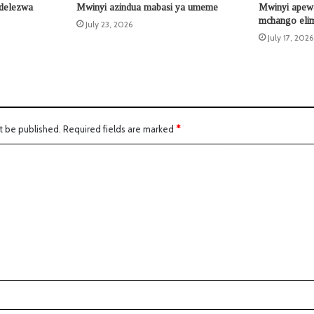
ndelezwa
Mwinyi azindua mabasi ya umeme
Mwinyi apew
mchango eli
July 23, 2026
July 17, 2026
t be published.
Required fields are marked
*