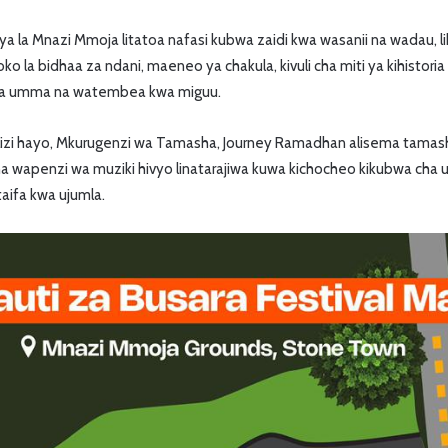
pya la Mnazi Mmoja litatoa nafasi kubwa zaidi kwa wasanii na wadau, 
o la bidhaa za ndani, maeneo ya chakula, kivuli cha miti ya kihistoria
i wa umma na watembea kwa miguu.
zi hayo, Mkurugenzi wa Tamasha, Journey Ramadhan alisema tamas
 wapenzi wa muziki hivyo linatarajiwa kuwa kichocheo kikubwa cha 
ifa kwa ujumla.