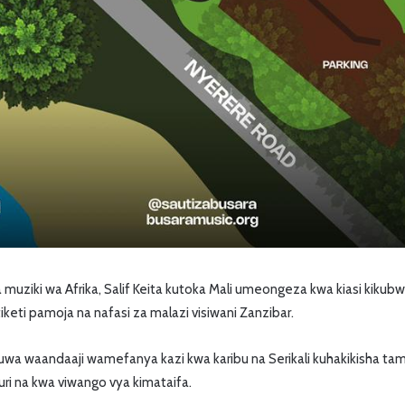
a muziki wa Afrika, Salif Keita kutoka Mali umeongeza kwa kiasi kiku
tiketi pamoja na nafasi za malazi visiwani Zanzibar.
a waandaaji wamefanya kazi kwa karibu na Serikali kuhakikisha tam
ri na kwa viwango vya kimataifa.