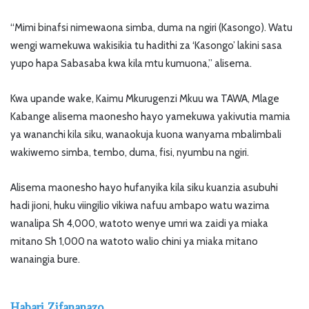
“Mimi binafsi nimewaona simba, duma na ngiri (Kasongo). Watu
wengi wamekuwa wakisikia tu hadithi za ‘Kasongo’ lakini sasa
yupo hapa Sabasaba kwa kila mtu kumuona,” alisema.
Kwa upande wake, Kaimu Mkurugenzi Mkuu wa TAWA, Mlage
Kabange alisema maonesho hayo yamekuwa yakivutia mamia
ya wananchi kila siku, wanaokuja kuona wanyama mbalimbali
wakiwemo simba, tembo, duma, fisi, nyumbu na ngiri.
Alisema maonesho hayo hufanyika kila siku kuanzia asubuhi
hadi jioni, huku viingilio vikiwa nafuu ambapo watu wazima
wanalipa Sh 4,000, watoto wenye umri wa zaidi ya miaka
mitano Sh 1,000 na watoto walio chini ya miaka mitano
wanaingia bure.
Habari Zifananazo