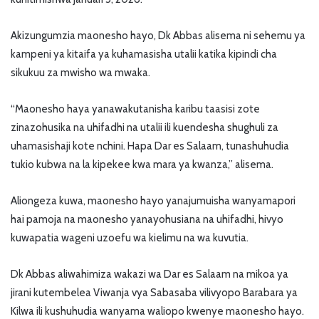
Akizungumzia maonesho hayo, Dk Abbas alisema ni sehemu ya
kampeni ya kitaifa ya kuhamasisha utalii katika kipindi cha
sikukuu za mwisho wa mwaka.
“Maonesho haya yanawakutanisha karibu taasisi zote
zinazohusika na uhifadhi na utalii ili kuendesha shughuli za
uhamasishaji kote nchini. Hapa Dar es Salaam, tunashuhudia
tukio kubwa na la kipekee kwa mara ya kwanza,” alisema.
Aliongeza kuwa, maonesho hayo yanajumuisha wanyamapori
hai pamoja na maonesho yanayohusiana na uhifadhi, hivyo
kuwapatia wageni uzoefu wa kielimu na wa kuvutia.
Dk Abbas aliwahimiza wakazi wa Dar es Salaam na mikoa ya
jirani kutembelea Viwanja vya Sabasaba vilivyopo Barabara ya
Kilwa ili kushuhudia wanyama waliopo kwenye maonesho hayo.