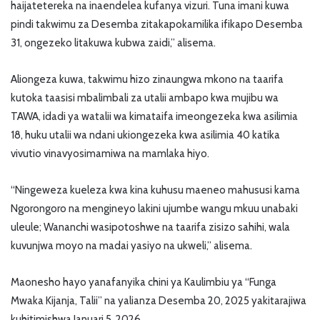
haijatetereka na inaendelea kufanya vizuri. Tuna imani kuwa
pindi takwimu za Desemba zitakapokamilika ifikapo Desemba
31, ongezeko litakuwa kubwa zaidi,” alisema.
Aliongeza kuwa, takwimu hizo zinaungwa mkono na taarifa
kutoka taasisi mbalimbali za utalii ambapo kwa mujibu wa
TAWA, idadi ya watalii wa kimataifa imeongezeka kwa asilimia
18, huku utalii wa ndani ukiongezeka kwa asilimia 40 katika
vivutio vinavyosimamiwa na mamlaka hiyo.
“Ningeweza kueleza kwa kina kuhusu maeneo mahususi kama
Ngorongoro na mengineyo lakini ujumbe wangu mkuu unabaki
uleule; Wananchi wasipotoshwe na taarifa zisizo sahihi, wala
kuvunjwa moyo na madai yasiyo na ukweli,” alisema.
Maonesho hayo yanafanyika chini ya Kaulimbiu ya “Funga
Mwaka Kijanja, Talii” na yalianza Desemba 20, 2025 yakitarajiwa
kuhitimishwa Januari 5, 2026.