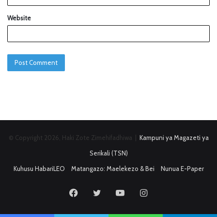
Website
© Copyright 2026, Haki Zote Zimehifadhiwa |
Kampuni ya Magazeti ya
Serikali (TSN)
Kuhusu HabariLEO
Matangazo: Maelekezo & Bei
Nunua E-Paper
Facebook
Twitter
YouTube
Instagram