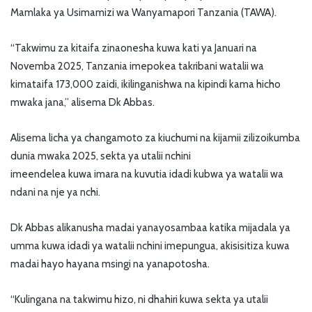
Mamlaka ya Usimamizi wa Wanyamapori Tanzania (TAWA).
“Takwimu za kitaifa zinaonesha kuwa kati ya Januari na
Novemba 2025, Tanzania imepokea takribani watalii wa
kimataifa 173,000 zaidi, ikilinganishwa na kipindi kama hicho
mwaka jana,” alisema Dk Abbas.
Alisema licha ya changamoto za kiuchumi na kijamii zilizoikumba
dunia mwaka 2025, sekta ya utalii nchini
imeendelea kuwa imara na kuvutia idadi kubwa ya watalii wa
ndani na nje ya nchi.
Dk Abbas alikanusha madai yanayosambaa katika mijadala ya
umma kuwa idadi ya watalii nchini imepungua, akisisitiza kuwa
madai hayo hayana msingi na yanapotosha.
“Kulingana na takwimu hizo, ni dhahiri kuwa sekta ya utalii