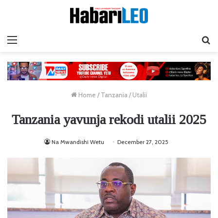
Menu
Ta
Home
/
Tanzania
/
Utalii
Tanzania yavunja rekodi utalii 2025
Na Mwandishi Wetu
December 27, 2025