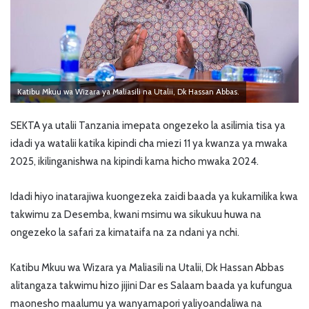
Katibu Mkuu wa Wizara ya Maliasili na Utalii, Dk Hassan Abbas.
SEKTA ya utalii Tanzania imepata ongezeko la asilimia tisa ya
idadi ya watalii katika kipindi cha miezi 11 ya kwanza ya mwaka
2025, ikilinganishwa na kipindi kama hicho mwaka 2024.
Idadi hiyo inatarajiwa kuongezeka zaidi baada ya kukamilika kwa
takwimu za Desemba, kwani msimu wa sikukuu huwa na
ongezeko la safari za kimataifa na za ndani ya nchi.
Katibu Mkuu wa Wizara ya Maliasili na Utalii, Dk Hassan Abbas
alitangaza takwimu hizo jijini Dar es Salaam baada ya kufungua
maonesho maalumu ya wanyamapori yaliyoandaliwa na