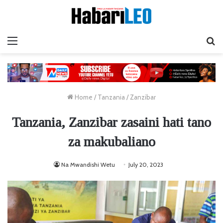
Menu
Ta
Home
/
Tanzania
/
Zanzibar
Tanzania, Zanzibar zasaini hati tano
za makubaliano
Na Mwandishi Wetu
July 20, 2023