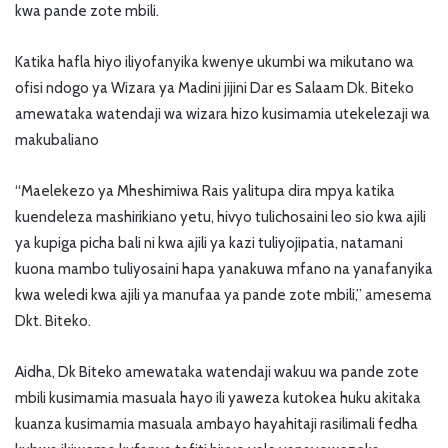
kwa pande zote mbili.
Katika hafla hiyo iliyofanyika kwenye ukumbi wa mikutano wa
ofisi ndogo ya Wizara ya Madini jijini Dar es Salaam Dk. Biteko
amewataka watendaji wa wizara hizo kusimamia utekelezaji wa
makubaliano
“Maelekezo ya Mheshimiwa Rais yalitupa dira mpya katika
kuendeleza mashirikiano yetu, hivyo tulichosaini leo sio kwa ajili
ya kupiga picha bali ni kwa ajili ya kazi tuliyojipatia, natamani
kuona mambo tuliyosaini hapa yanakuwa mfano na yanafanyika
kwa weledi kwa ajili ya manufaa ya pande zote mbili,” amesema
Dkt. Biteko.
Aidha, Dk Biteko amewataka watendaji wakuu wa pande zote
mbili kusimamia masuala hayo ili yaweza kutokea huku akitaka
kuanza kusimamia masuala ambayo hayahitaji rasilimali fedha