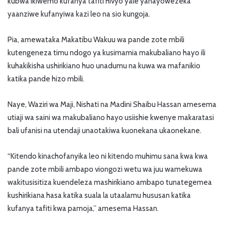
kubwa ikiwemo kufanya tafiti hivyo yale yanayowezeka
yaanziwe kufanyiwa kazi leo na sio kungoja.
Pia, amewataka Makatibu Wakuu wa pande zote mbili
kutengeneza timu ndogo ya kusimamia makubaliano hayo ili
kuhakikisha ushirikiano huo unadumu na kuwa wa mafanikio
katika pande hizo mbili.
Naye, Waziri wa Maji, Nishati na Madini Shaibu Hassan amesema
utiaji wa saini wa makubaliano hayo usiishie kwenye makaratasi
bali ufanisi na utendaji unaotakiwa kuonekana ukaonekane.
“Kitendo kinachofanyika leo ni kitendo muhimu sana kwa kwa
pande zote mbili ambapo viongozi wetu wa juu wamekuwa
wakitusisitiza kuendeleza mashirikiano ambapo tunategemea
kushirikiana hasa katika suala la utaalamu hususan katika
kufanya tafiti kwa pamoja,” amesema Hassan.