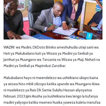
WAZIRI wa Madini, DkDoto Biteko ameshuhudia utiaji saini wa
Hati ya Makubaliano kati ya Wizara ya Madini ya Serikali ya
Jamhuri ya Muungano wa Tanzania na Wizara ya Maji, Nishati na
Madini ya Serikali ya Mapinduzi Zanzibar.
Makubaliano hayo ni mwendelezo wa ushirikiano uliopo baina
ya wizara hizo mbili zilizopo katika upande wa Muungano ikiwa
ni maelekezo ya Rais Dk Samia Suluhu Hassan aliyoyatoa
Februari, 2023 jijini Arusha ya kushirikiana kwa lengo la kufanya
madini yaliyopo katika maeneo husika yaweza kuleta manufaa