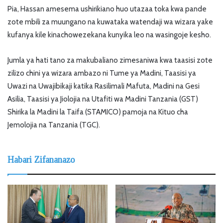
Pia, Hassan amesema ushirikiano huo utazaa toka kwa pande
zote mbili za muungano na kuwataka watendaji wa wizara yake
kufanya kile kinachowezekana kunyika leo na wasingoje kesho.
Jumla ya hati tano za makubaliano zimesaniwa kwa taasisi zote
zilizo chini ya wizara ambazo ni Tume ya Madini, Taasisi ya
Uwazi na Uwajibikaji katika Rasilimali Mafuta, Madini na Gesi
Asilia, Taasisi ya Jiolojia na Utafiti wa Madini Tanzania (GST)
Shirika la Madini la Taifa (STAMICO) pamoja na Kituo cha
Jemolojia na Tanzania (TGC).
Habari Zifananazo