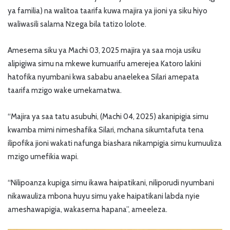
ya familia) na walitoa taarifa kuwa majira ya jioni ya siku hiyo
waliwasili salama Nzega bila tatizo lolote.
Amesema siku ya Machi 03, 2025 majira ya saa moja usiku
alipigiwa simu na mkewe kumuarifu amerejea Katoro lakini
hatofika nyumbani kwa sababu anaelekea Silari amepata
taarifa mzigo wake umekamatwa.
“Majira ya saa tatu asubuhi, (Machi 04, 2025) akanipigia simu
kwamba mimi nimeshafika Silari, mchana sikumtafuta tena
ilipofika jioni wakati nafunga biashara nikampigia simu kumuuliza
mzigo umefikia wapi.
“Nilipoanza kupiga simu ikawa haipatikani, niliporudi nyumbani
nikawauliza mbona huyu simu yake haipatikani labda nyie
ameshawapigia, wakasema hapana”, ameeleza.