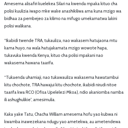
Amesema alisafiri kuelekea Silari na kwenda mpaka kituo cha
polisi kuulizia iwapo mke wake anashikiliwa ama kuna mzigo wa
bidhaa za pembejeo za kilimo na mifugo umekamatwa lakini
polisi walikana.
“Ikabidi twende TRA, tukauliza, nao wakasem hatujaona mtu
kama huyo, na wala hatujakamata mzigo wowote hapa,
tukavuka kwenda Kenya, kituo cha polisi mpakani nao
wakasema hawana taarifa.
“Tukaenda uhamiaji, nao tukawauliza wakasema hawatambui
kitu chochote, TRA hawajui kitu chochote, ikabidi nirudi nitoe
taarifa kwa RCO (Ofisa Upelelezi Mkoa), ndio akaniomba namba
ili ashughulikie”, amesimulia.
Kaka yake Tatu, Chacha William amesema hofu yao kubwa ni
kwamba inawezekana ndugu yao ametekwa, au ametendewa