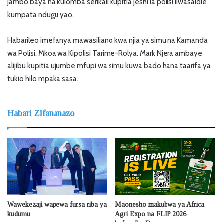
jambo baya na kuiomba serikali kupitia jeshi la polisi liwasaidie
kumpata ndugu yao.
Habarileo imefanya mawasiliano kwa njia ya simu na Kamanda
wa Polisi, Mkoa wa Kipolisi Tarime-Rolya, Mark Njera ambaye
alijibu kupitia ujumbe mfupi wa simu kuwa bado hana taarifa ya
tukio hilo mpaka sasa.
Habari Zifananazo
Wawekezaji wapewa fursa riba ya
Maonesho makubwa ya Africa
kudumu
Agri Expo na FLIP 2026