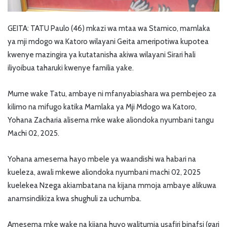
GEITA: TATU Paulo (46) mkazi wa mtaa wa Stamico, mamlaka
ya mji mdogo wa Katoro wilayani Geita ameripotiwa kupotea
kwenye mazingira ya kutatanisha akiwa wilayani Sirari hali
iliyoibua taharuki kwenye familia yake.
Mume wake Tatu, ambaye ni mfanyabiashara wa pembejeo za
kilimo na mifugo katika Mamlaka ya Mji Mdogo wa Katoro,
Yohana Zacharia alisema mke wake aliondoka nyumbani tangu
Machi 02, 2025.
Yohana amesema hayo mbele ya waandishi wa habari na
kueleza, awali mkewe aliondoka nyumbani machi 02, 2025
kuelekea Nzega akiambatana na kijana mmoja ambaye alikuwa
anamsindikiza kwa shughuli za uchumba.
Amesema mke wake na kijana huyo walitumia usafiri binafsi (gari