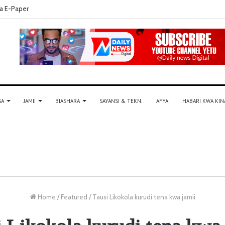
a E-Paper
SA
JAMII
BIASHARA
SAYANSI & TEKN.
AFYA
HABARI KWA KIN
Home
/
Featured
/
Tausi Likokola kurudi tena kwa jamii