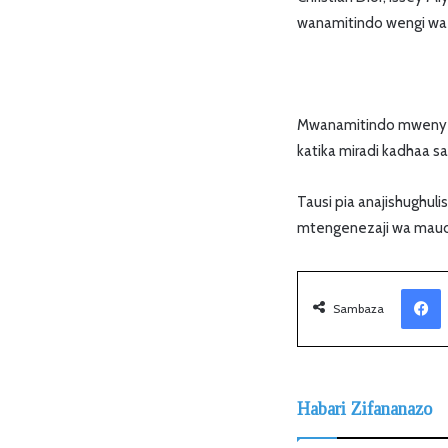
wanamitindo wengi wa 
Mwanamitindo mwenye w
katika miradi kadhaa 
Tausi pia anajishughul
mtengenezaji wa maudh
Facebook
Sambaza
Habari Zifananazo