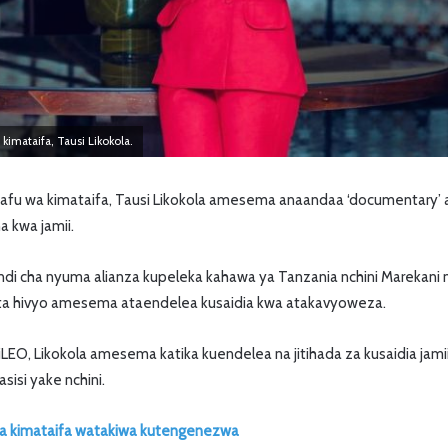
imataifa, Tausi Likokola.
 wa kimataifa, Tausi Likokola amesema anaandaa ‘documentary’
 kwa jamii.
di cha nyuma alianza kupeleka kahawa ya Tanzania nchini Marekani na 
ta hivyo amesema ataendelea kusaidia kwa atakavyoweza.
LEO, Likokola amesema katika kuendelea na jitihada za kusaidia jam
sisi yake nchini.
a kimataifa watakiwa kutengenezwa