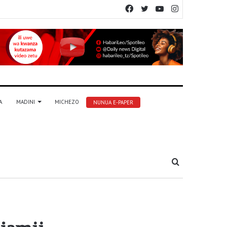
Facebook
Twitter
YouTube
Instagram
A
MADINI
MICHEZO
NUNUA E-PAPER
Tafuta