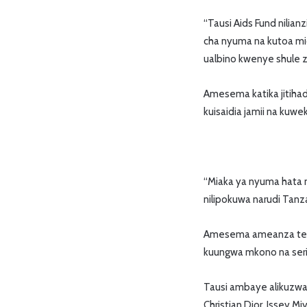
“Tausi Aids Fund nilia
cha nyuma na kutoa mic
ualbino kwenye shule z
Amesema katika jitihad
kuisaidia jamii na kuwek
“Miaka ya nyuma hata m
nilipokuwa narudi Tanza
Amesema ameanza tena
kuungwa mkono na serik
Tausi ambaye alikuzwa
Christian Dior, Issey M