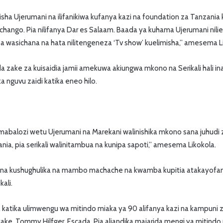
nzisha Ujerumani na ilifanikiwa kufanya kazi na foundation za Tanzani
hango. Pia nilifanya Dar es Salaam. Baada ya kuhama Ujerumani nil
a wasichana na hata nilitengeneza ‘Tv show’ kuelimisha,” amesema L
a zake za kuisaidia jamii amekuwa akiungwa mkono na Serikali hali 
a nguvu zaidi katika eneo hilo.
abalozi wetu Ujerumani na Marekani walinishika mkono sana juhudi z
nia, pia serikali walinitambua na kunipa sapoti,” amesema Likokola.
 kushughulika na mambo machache na kwamba kupitia atakayofany
ali.
 katika ulimwengu wa mitindo miaka ya 90 alifanya kazi na kampuni
iyake, Tommy Hilfger, Escada. Pia aliandika majarida mengi ya mitindo