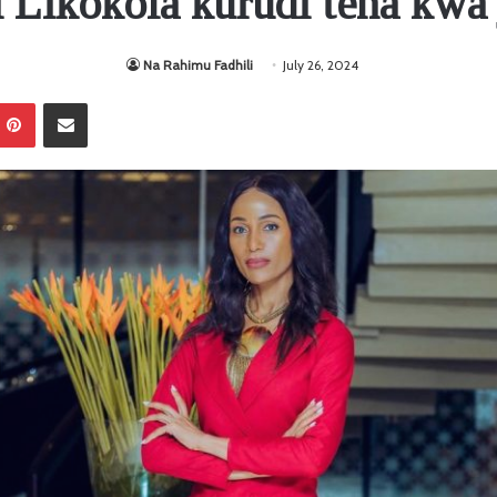
 Likokola kurudi tena kwa
Na Rahimu Fadhili
July 26, 2024
Pinterest
Sambaza kupitia barua pepe