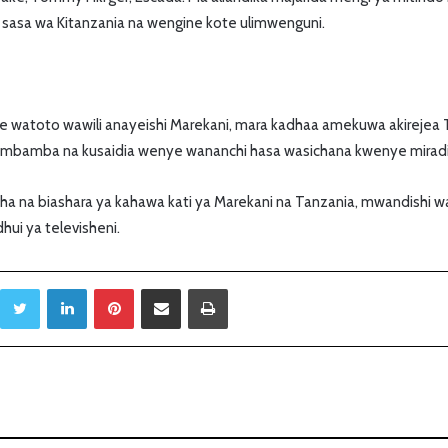
sasa wa Kitanzania na wengine kote ulimwenguni.
atoto wawili anayeishi Marekani, mara kadhaa amekuwa akirejea T
sambamba na kusaidia wenye wananchi hasa wasichana kwenye miradi 
isha na biashara ya kahawa kati ya Marekani na Tanzania, mwandishi w
ui ya televisheni.
Twitter
LinkedIn
Pinterest
Sambaza kupitia barua pepe
Print