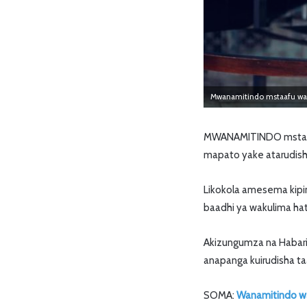
Mwanamitindo mstaafu wa k
MWANAMITINDO mstaafu
mapato yake atarudisha
Likokola amesema kipin
baadhi ya wakulima ha
Akizungumza na Habari
anapanga kuirudisha taa
SOMA:
Wanamitindo w