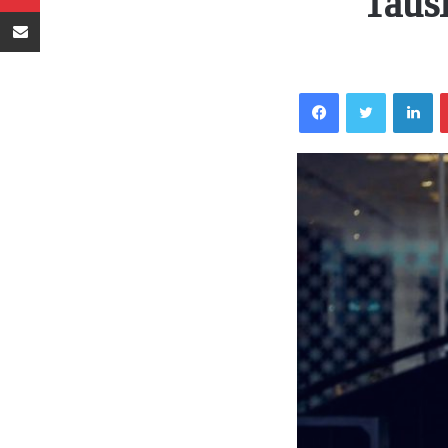
Tausi
Sambaza kupitia barua pepe
Facebook
Twitter
LinkedIn