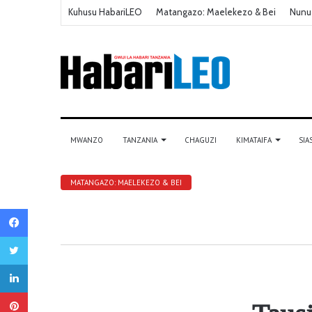
Kuhusu HabariLEO
Matangazo: Maelekezo & Bei
Nunu
MWANZO
TANZANIA
CHAGUZI
KIMATAIFA
SIA
MATANGAZO: MAELEKEZO & BEI
Facebook
Twitter
LinkedIn
Pinterest