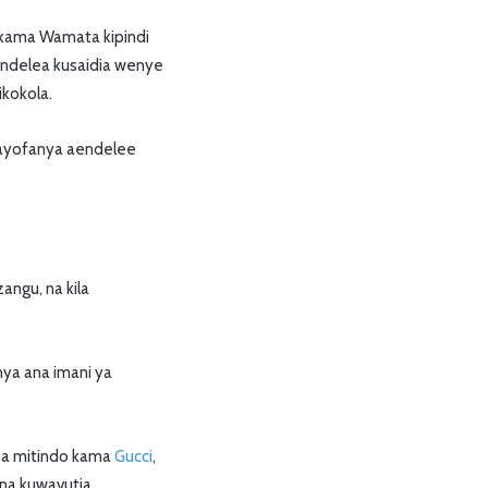
a kama Wamata kipindi
iendelea kusaidia wenye
ikokola.
inayofanya aendelee
angu, na kila
a ana imani ya
 za mitindo kama
Gucci
,
 na kuwavutia