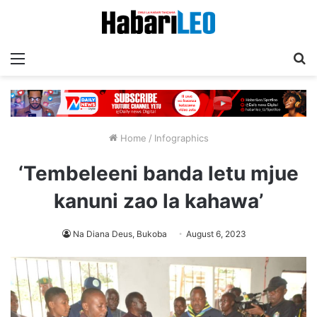
Menu
T
Home
/
Infographics
‘Tembeleeni banda letu mjue
kanuni zao la kahawa’
Na Diana Deus, Bukoba
August 6, 2023