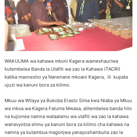
WAKULIMA wa kahawa mkoni Kagera wameshauriwa
kutembelea Banda la Utafiti wa zao la Kahawa (TACRI)
katika maonesho ya Nanenane mkoani Kagera, ili kupata
ujuzi wa kanuni bora za kilimo.
Mkuu wa Wilaya ya Bukoba Erasto Sima kwa Niaba ya Mkuu
wa mkoa wa Kagera Fatuma Mwasa, alitembelea banda hilo
na kujionea namna wataalamu wa utafiti wa zao la kahawa
wanavyotoa elimu ya kanuni bora za kilimo cha kahawa na
namna ya kutambua magonjwa yanayoshambulia zao la