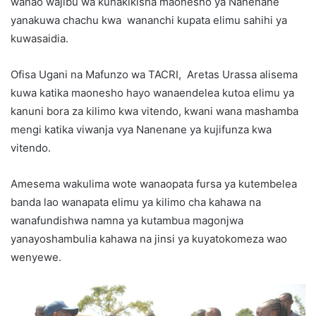
wanao wajibu wa kuhakikisha maonesho ya Nanenane
yanakuwa chachu kwa wananchi kupata elimu sahihi ya
kuwasaidia.
Ofisa Ugani na Mafunzo wa TACRI, Aretas Urassa alisema
kuwa katika maonesho hayo wanaendelea kutoa elimu ya
kanuni bora za kilimo kwa vitendo, kwani wana mashamba
mengi katika viwanja vya Nanenane ya kujifunza kwa
vitendo.
Amesema wakulima wote wanaopata fursa ya kutembelea
banda lao wanapata elimu ya kilimo cha kahawa na
wanafundishwa namna ya kutambua magonjwa
yanayoshambulia kahawa na jinsi ya kuyatokomeza wao
wenyewe.