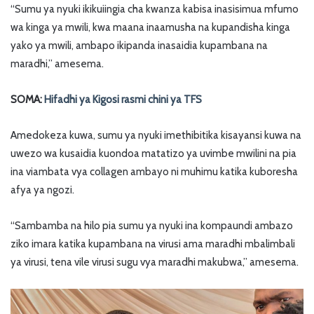
“Sumu ya nyuki ikikuiingia cha kwanza kabisa inasisimua mfumo
wa kinga ya mwili, kwa maana inaamusha na kupandisha kinga
yako ya mwili, ambapo ikipanda inasaidia kupambana na
maradhi,” amesema.
SOMA:
Hifadhi ya Kigosi rasmi chini ya TFS
Amedokeza kuwa, sumu ya nyuki imethibitika kisayansi kuwa na
uwezo wa kusaidia kuondoa matatizo ya uvimbe mwilini na pia
ina viambata vya collagen ambayo ni muhimu katika kuboresha
afya ya ngozi.
“Sambamba na hilo pia sumu ya nyuki ina kompaundi ambazo
ziko imara katika kupambana na virusi ama maradhi mbalimbali
ya virusi, tena vile virusi sugu vya maradhi makubwa,” amesema.