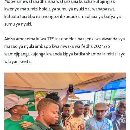
Mdoe amewatahadharisha watanzania kuacha kutojiingiza
kwenye matumizi holela ya sumu ya nyuki bali wanapaswa
kufuata taratibu na miongozi ili kuepuka madhara ya kiafya ya
sumu ya nyuki.
Aidha amesema kuwa TFS inaendelea na ujenzi wa viwanda vya
mazao ya nyuki ambapo kwa mwaka wa fedha 2024/25
wamejipanga kujenga kiwanda kipya katika shamba la miti silayo
wilayani Geita.