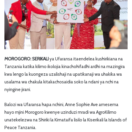
MOROGORO: SERIKALI
ya Ufaransa itaendelea kushirikiana na
Tanzania katika kilimo ikolojia kinachohifadhi ardhi na mazingira
kwa lengo la kuongeza uzalishaji na upatikanaji wa uhakika wa
usalama wa chakula kitakachosaidia soko la ndani ya nchi na
nyingine jirani.
Balozi wa Ufaransa hapa nchini, Anne Sophie Ave amesema
hayo mjini Morogoro kwenye uzinduzi mradi wa AgroKilimo
unatekelezwa na Shiriki la Kimataifa lisilo la Kiserikali la Islands of
Peace Tanzania.