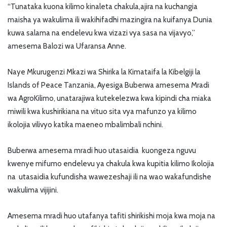
“Tunataka kuona kilimo kinaleta chakula,ajira na kuchangia
maisha ya wakulima ili wakihifadhi mazingira na kuifanya Dunia
kuwa salama na endelevu kwa vizazi vya sasa na vijavyo,”
amesema Balozi wa Ufaransa Anne.
Naye Mkurugenzi Mkazi wa Shirika la Kimataifa la Kibelgiji la
Islands of Peace Tanzania, Ayesiga Buberwa amesema Mradi
wa AgroKilimo, unatarajiwa kutekelezwa kwa kipindi cha miaka
miwili kwa kushirikiana na vituo sita vya mafunzo ya kilimo
ikolojia vilivyo katika maeneo mbalimbali nchini.
Buberwa amesema mradi huo utasaidia kuongeza nguvu
kwenye mifumo endelevu ya chakula kwa kupitia kilimo Ikolojia
na utasaidia kufundisha wawezeshaji ili na wao wakafundishe
wakulima vijijini.
Amesema mradi huo utafanya tafiti shirikishi moja kwa moja na