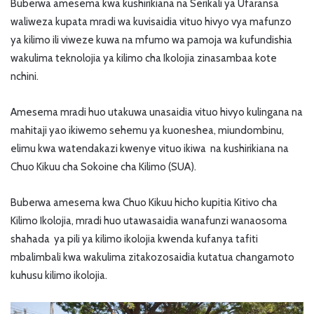
Buberwa amesema kwa kushirikiana na Serikali ya Ufaransa
waliweza kupata mradi wa kuvisaidia vituo hivyo vya mafunzo
ya kilimo ili viweze kuwa na mfumo wa pamoja wa kufundishia
wakulima teknolojia ya kilimo cha Ikolojia zinasambaa kote
nchini.
Amesema mradi huo utakuwa unasaidia vituo hivyo kulingana na
mahitaji yao ikiwemo sehemu ya kuoneshea, miundombinu,
elimu kwa watendakazi kwenye vituo ikiwa na kushirikiana na
Chuo Kikuu cha Sokoine cha Kilimo (SUA).
Buberwa amesema kwa Chuo Kikuu hicho kupitia Kitivo cha
Kilimo Ikolojia, mradi huo utawasaidia wanafunzi wanaosoma
shahada ya pili ya kilimo ikolojia kwenda kufanya tafiti
mbalimbali kwa wakulima zitakozosaidia kutatua changamoto
kuhusu kilimo ikolojia.