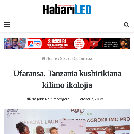
Menu
Ta
Home
/
Siasa
/
Diplomasia
Ufaransa, Tanzania kushirikiana
kilimo ikolojia
Na John Nditi Morogoro
October 2, 2025