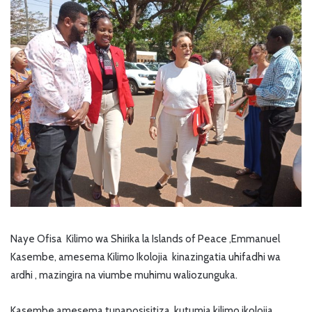
Naye Ofisa Kilimo wa Shirika la Islands of Peace ,Emmanuel
Kasembe, amesema Kilimo Ikolojia kinazingatia uhifadhi wa
ardhi , mazingira na viumbe muhimu waliozunguka.
Kasembe amesema tunaposisitiza kutumia kilimo ikolojia