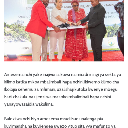
Amesema nchi yake inajivunia kuwa na miradi mingi ya sekta ya
kilimo katika mikoa mbalimbali hapa nchini,ikiwemo kilimo cha
Ikolojia sehemu za milimani, uzalishaji kutoka kwenye mbegu
hadi chakula na ujenzi wa masoko mbalimbali hapa nchini
yanayowasaidia wakulima.
Balozi wa nchi hiyo amesema mradi huo unalenga pia
kuviimarisha na kuvijengea uwezo vituo sita vya mafunzo ya