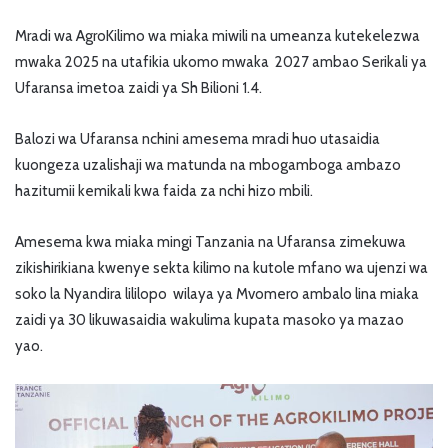
Mradi wa AgroKilimo wa miaka miwili na umeanza kutekelezwa
mwaka 2025 na utafikia ukomo mwaka 2027 ambao Serikali ya
Ufaransa imetoa zaidi ya Sh Bilioni 1.4.
Balozi wa Ufaransa nchini amesema mradi huo utasaidia
kuongeza uzalishaji wa matunda na mbogamboga ambazo
hazitumii kemikali kwa faida za nchi hizo mbili.
Amesema kwa miaka mingi Tanzania na Ufaransa zimekuwa
zikishirikiana kwenye sekta kilimo na kutole mfano wa ujenzi wa
soko la Nyandira lililopo wilaya ya Mvomero ambalo lina miaka
zaidi ya 30 likuwasaidia wakulima kupata masoko ya mazao
yao.