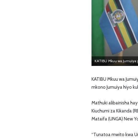
KATIBU Mkuu wa Jumuiya ya
KATIBU Mkuu wa Jumuiya
mkono Jumuiya hiyo kuk
Mathuki alibainisha ha
Kiuchumi za Kikanda (R
Mataifa (UNGA) New Yo
“Tunatoa mwito kwa Um