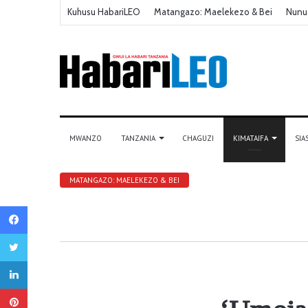
Kuhusu HabariLEO
Matangazo: Maelekezo & Bei
Nunu
MWANZO
TANZANIA
CHAGUZI
KIMATAIFA
SIA
MATANGAZO: MAELEKEZO & BEI
Facebook
Twitter
LinkedIn
Pinterest