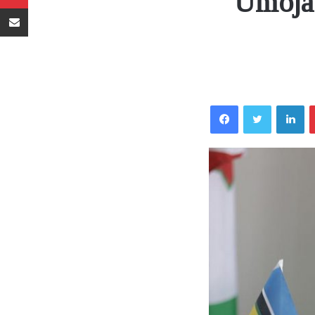
‘Umoja 
Sambaza kupitia barua pepe
Facebook
Twitter
LinkedIn