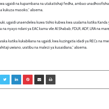
 wa ugaidi na kupambana na utakatishaji fedha, ambao unadhoofisha 
na kukuza masoko,” alisema.
ki, ugaidi unaendelea kuwa tishio kubwa kwa usalama katika Kanda 
wa na nyayo ndani ya EAC kama vile Al Shabab, FDLR, ADF, LRA na mar
raka katika kukabiliana na ugaidi, kwa kuzingatia idadi ya RECs na mw
aji uwiano, uratibu na malezi ya kusaidiana,” alisema.
Twitter
LinkedIn
Pinterest
Sambaza kupitia barua pepe
Print