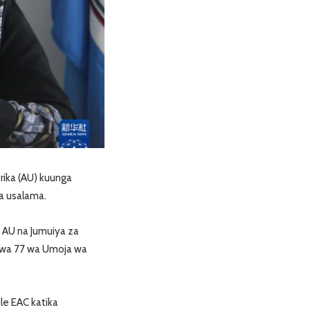
rika (AU) kuunga
a usalama.
a AU na Jumuiya za
u wa 77 wa Umoja wa
le EAC katika