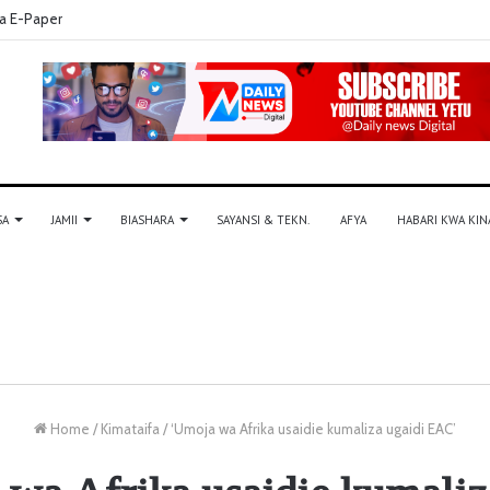
a E-Paper
SA
JAMII
BIASHARA
SAYANSI & TEKN.
AFYA
HABARI KWA KIN
Home
/
Kimataifa
/
‘Umoja wa Afrika usaidie kumaliza ugaidi EAC’