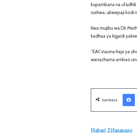
kupambana na ufadhili
rushwa, ukwepaji kodi 
Kwa mujibu wa Dk Mathu
kadhaa ya kigaidi yaki
“EAC inaona haja ya uha
wanachama ambao unahit
Facebook
Sambaza
Habari Zifananazo