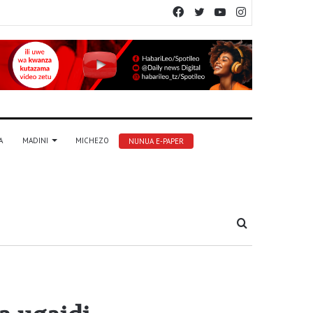
Facebook
Twitter
YouTube
Instagram
A
MADINI
MICHEZO
NUNUA E-PAPER
Tafuta