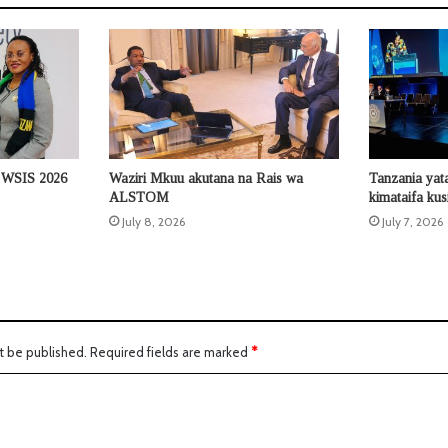
a WSIS 2026
Waziri Mkuu akutana na Rais wa
Tanzania yat
ALSTOM
kimataifa ku
July 8, 2026
July 7, 2026
t be published.
Required fields are marked
*