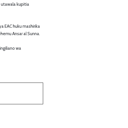
utawala kupitia
ya EAC huku mashirika
ehemu Ansar al Sunna.
ingiliano wa