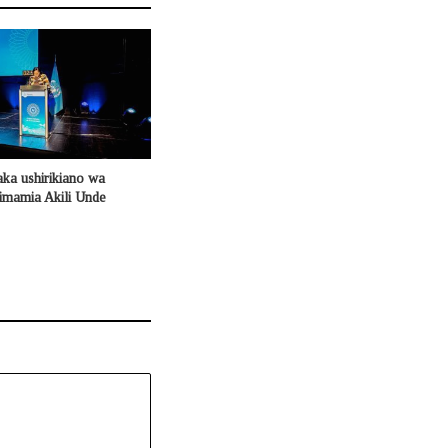
aka ushirikiano wa
simamia Akili Unde