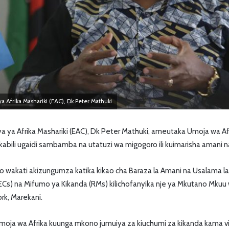
 Afrika Mashariki (EAC), Dk Peter Mathuki
 ya Afrika Mashariki (EAC), Dk Peter Mathuki, ameutaka Umoja wa Af
abili ugaidi sambamba na utatuzi wa migogoro ili kuimarisha amani n
yo wakati akizungumza katika kikao cha Baraza la Amani na Usalama l
ECs) na Mifumo ya Kikanda (RMs) kilichofanyika nje ya Mkutano Mku
rk, Marekani.
oja wa Afrika kuunga mkono jumuiya za kiuchumi za kikanda kama vi