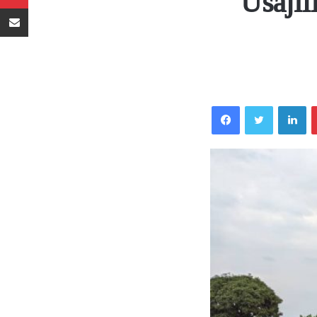
Usaji
Sambaza kupitia barua pepe
Facebook
Twitter
LinkedIn