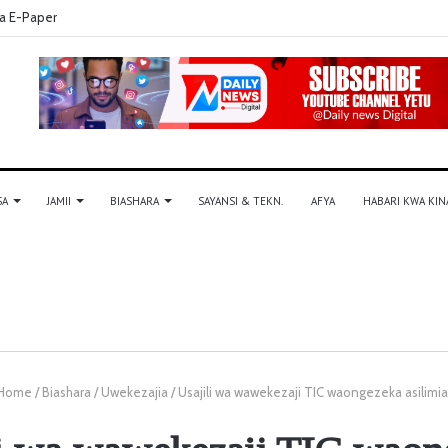
a E-Paper
SA
JAMII
BIASHARA
SAYANSI & TEKN.
AFYA
HABARI KWA KIN
Home
/
Biashara
/
Uwekezajia
/
Usajili wa wawekezaji TIC waongezeka asilimi