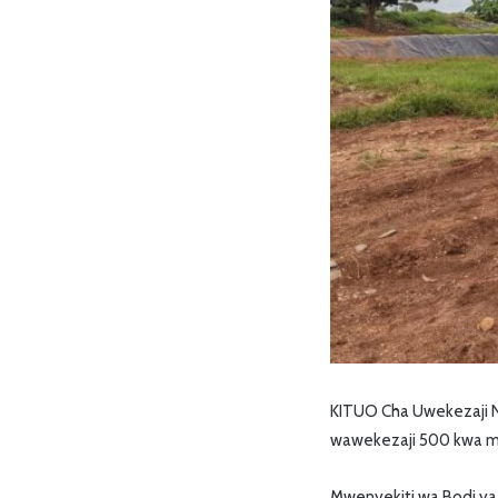
KITUO Cha Uwekezaji N
wawekezaji 500 kwa mw
Mwenyekiti wa Bodi ya