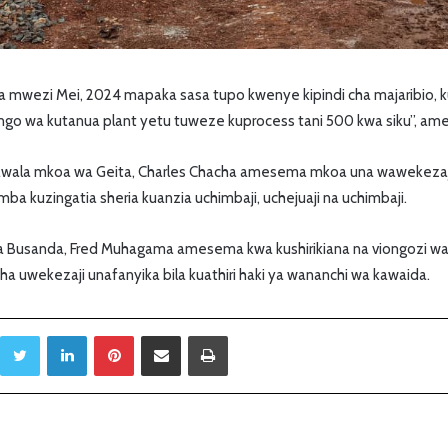
za mwezi Mei, 2024 mapaka sasa tupo kwenye kipindi cha majaribio, 
ngo wa kutanua plant yetu tuweze kuprocess tani 500 kwa siku”, am
Tawala mkoa wa Geita, Charles Chacha amesema mkoa una wawekezaji 
a kuzingatia sheria kuanzia uchimbaji, uchejuaji na uchimbaji.
a Busanda, Fred Muhagama amesema kwa kushirikiana na viongozi wa vit
a uwekezaji unafanyika bila kuathiri haki ya wananchi wa kawaida.
Twitter
LinkedIn
Pinterest
Sambaza kupitia barua pepe
Print