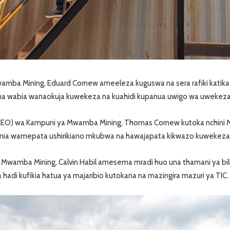
amba Mining, Eduard Cornew ameeleza kuguswa na sera rafiki katika
a wabia wanaokuja kuwekeza na kuahidi kupanua uwigo wa uwekezaj
CEO) wa Kampuni ya Mwamba Mining, Thomas Cornew kutoka nchini M
nia wamepata ushirikiano mkubwa na hawajapata kikwazo kuwekeza
Mwamba Mining, Calvin Habil amesema mradi huo una thamani ya bil
 hadi kufikia hatua ya majaribio kutokana na mazingira mazuri ya TIC.