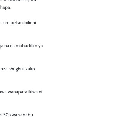
 hapa.
kimarekani bilioni
a na na mabadiliko ya
anza shughuli zako
awa wanapata ikiwa ni
adi 50 kwa sababu