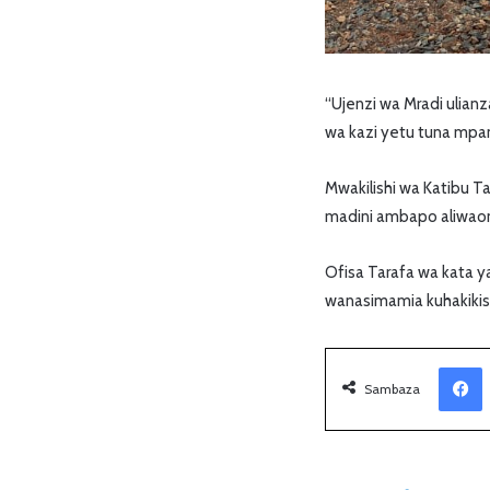
“Ujenzi wa Mradi ulian
wa kazi yetu tuna mpa
Mwakilishi wa Katibu 
madini ambapo aliwaomb
Ofisa Tarafa wa kata y
wanasimamia kuhakikish
Facebook
Sambaza