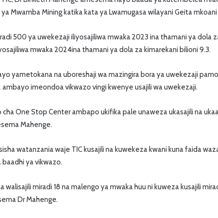
 ya Mwamba Mining katika kata ya Lwamugasa wilayani Geita mkoani
 500 ya uwekezaji iliyosajiliwa mwaka 2023 ina thamani ya dola za 
iyosajiliwa mwaka 2024ina thamani ya dola za kimarekani bilioni 9.3.
o yametokana na uboreshaji wa mazingira bora ya uwekezaji pamoj
ambayo imeondoa vikwazo vingi kwenye usajili wa uwekezaji.
tuo cha One Stop Center ambapo ukifika pale unaweza ukasajili na uka
amesema Mahenge.
sha watanzania waje TIC kusajili na kuwekeza kwani kuna faida waz
baadhi ya vikwazo.
 walisajili miradi 18 na malengo ya mwaka huu ni kuweza kusajili mir
mesema Dr Mahenge.