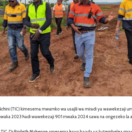
chini (TIC) kimesema mwamko wa usajili wa miradi ya wawekezaji 
aka 2023 hadi wawekezaji 901 mwaka 2024 sawa na ongezeko la asi
 TIC, Dr Binileth Mahenge amesema hayo baada ya kutembelea mrad