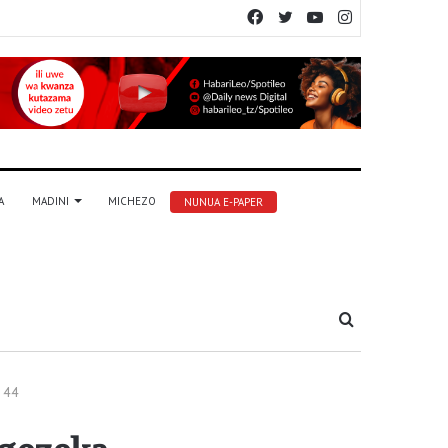
Facebook
Twitter
YouTube
Instagram
A
MADINI
MICHEZO
NUNUA E-PAPER
Tafuta
a 44