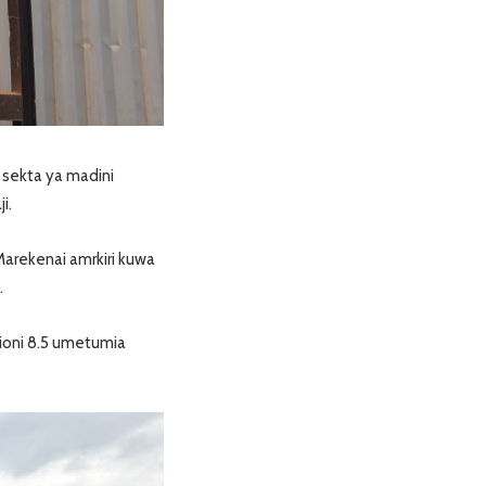
 sekta ya madini
i.
arekenai amrkiri kuwa
.
ioni 8.5 umetumia