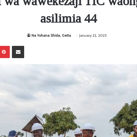
li wa wawekezaji TIC waon
asilimia 44
Na Yohana Shida, Geita
January 22, 2025
Pinterest
Sambaza kupitia barua pepe