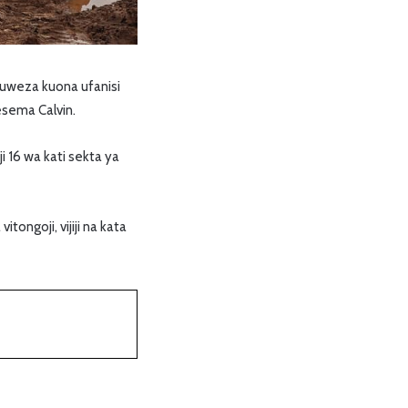
kuweza kuona ufanisi
esema Calvin.
16 wa kati sekta ya
ongoji, vijiji na kata