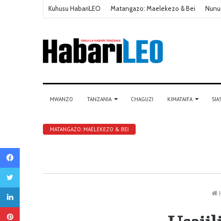
Kuhusu HabariLEO
Matangazo: Maelekezo & Bei
Nunu
MWANZO
TANZANIA
CHAGUZI
KIMATAIFA
SIA
MATANGAZO: MAELEKEZO & BEI
Facebook
Twitter
LinkedIn
Pinterest