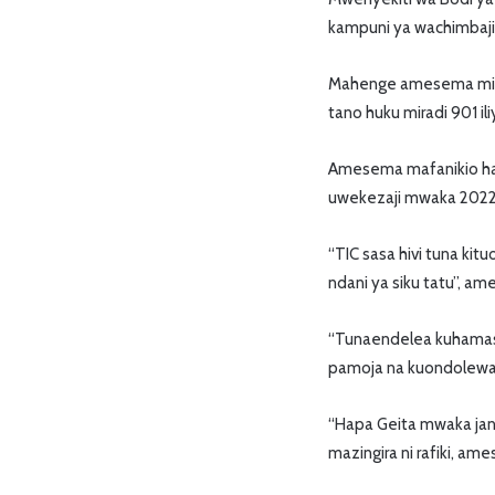
kampuni ya wachimbaji
Mahenge amesema miradi
tano huku miradi 901 il
Amesema mafanikio hay
uwekezaji mwaka 2022 
“TIC sasa hivi tuna ki
ndani ya siku tatu”, 
“Tunaendelea kuhamasi
pamoja na kuondolewa 
“Hapa Geita mwaka jana
mazingira ni rafiki, a