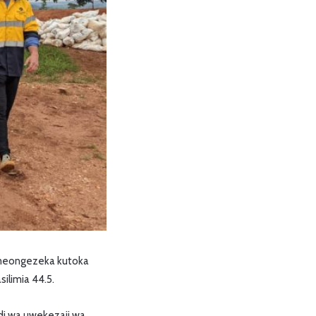
umeongezeka kutoka
limia 44.5.
i wa uwekezaji wa