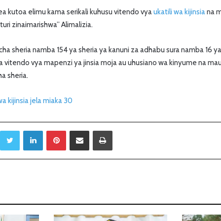
a kutoa elimu kama serikali kuhusu vitendo vya
ukatili wa kijinsia
na ma
uri zinaimarishwa” Alimalizia.
cha sheria namba 154 ya sheria ya kanuni za adhabu sura namba 16 ya
 vitendo vya mapenzi ya jinsia moja au uhusiano wa kinyume na mau
a sheria.
wa kijinsia jela miaka 30
Twitter
LinkedIn
Pinterest
Sambaza kupitia barua pepe
Print