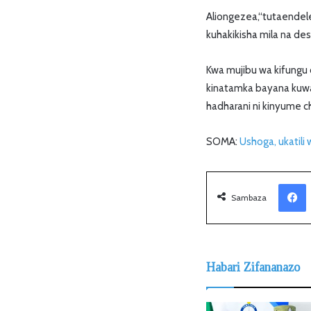
Aliongezea,“tutaendele
kuhakikisha mila na dest
Kwa mujibu wa kifungu 
kinatamka bayana kuwa
hadharani ni kinyume ch
SOMA:
Ushoga, ukatili 
Facebook
Sambaza
Habari Zifananazo