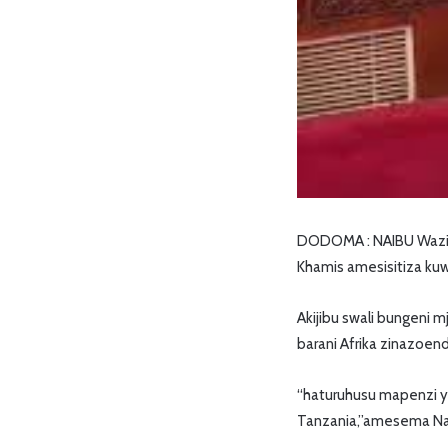
DODOMA : NAIBU Waziri
Khamis amesisitiza kuw
Akijibu swali bungeni
barani Afrika zinazoen
“haturuhusu mapenzi ya
Tanzania,”amesema Nai