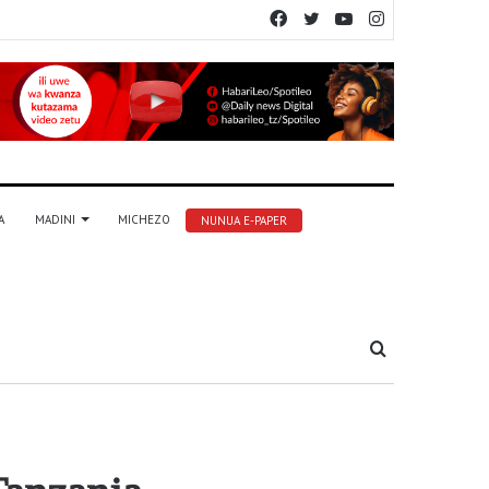
Facebook
Twitter
YouTube
Instagram
A
MADINI
MICHEZO
NUNUA E-PAPER
Tafuta