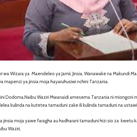
 wa Wizara ya Maendeleo ya Jamii, Jinsia, Wanawake na Makundi Maa
a mapenzi ya jinsia moja hayaruhusiwi nchini Tanzania.
 mjini Dodoma,Naibu Waziri Mwanaidi amesema Tanzania ni miongoni 
delea kulinda na kutetea tamaduni zake ili kulinda tamaduni na ustaw
 jinsia moja yawe faragha au hadharani tamaduni hizi sio za kwetu 
bu Waziri,