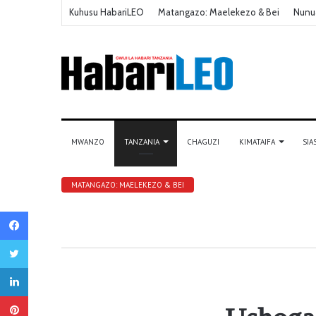
Kuhusu HabariLEO
Matangazo: Maelekezo & Bei
Nunu
MWANZO
TANZANIA
CHAGUZI
KIMATAIFA
SIA
MATANGAZO: MAELEKEZO & BEI
Facebook
Twitter
LinkedIn
Pinterest