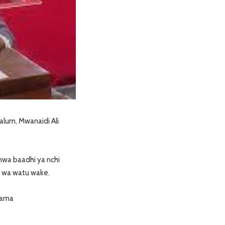
lum, Mwanaidi Ali
mwa baadhi ya nchi
i wa watu wake.
kama