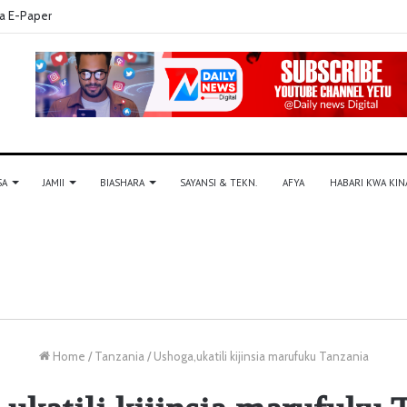
a E-Paper
SA
JAMII
BIASHARA
SAYANSI & TEKN.
AFYA
HABARI KWA KIN
Home
/
Tanzania
/
Ushoga,ukatili kijinsia marufuku Tanzania