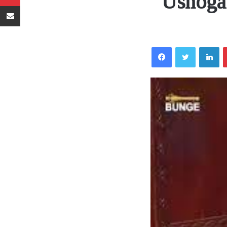
Ushoga,
Sambaza kupitia barua pepe
Facebook
Twitter
LinkedIn