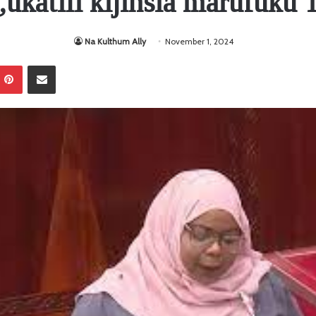
ukatili kijinsia marufuku 
Na Kulthum Ally
November 1, 2024
Pinterest
Sambaza kupitia barua pepe