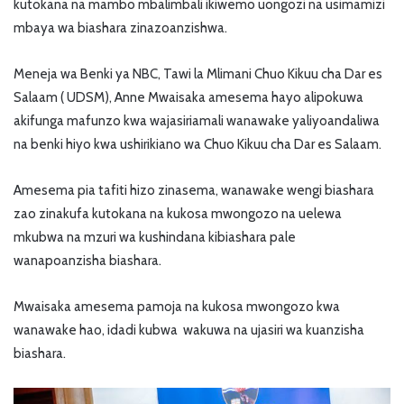
kutokana na mambo mbalimbali ikiwemo uongozi na usimamizi
mbaya wa biashara zinazoanzishwa.
Meneja wa Benki ya NBC, Tawi la Mlimani Chuo Kikuu cha Dar es
Salaam ( UDSM), Anne Mwaisaka amesema hayo alipokuwa
akifunga mafunzo kwa wajasiriamali wanawake yaliyoandaliwa
na benki hiyo kwa ushirikiano wa Chuo Kikuu cha Dar es Salaam.
Amesema pia tafiti hizo zinasema, wanawake wengi biashara
zao zinakufa kutokana na kukosa mwongozo na uelewa
mkubwa na mzuri wa kushindana kibiashara pale
wanapoanzisha biashara.
Mwaisaka amesema pamoja na kukosa mwongozo kwa
wanawake hao, idadi kubwa wakuwa na ujasiri wa kuanzisha
biashara.