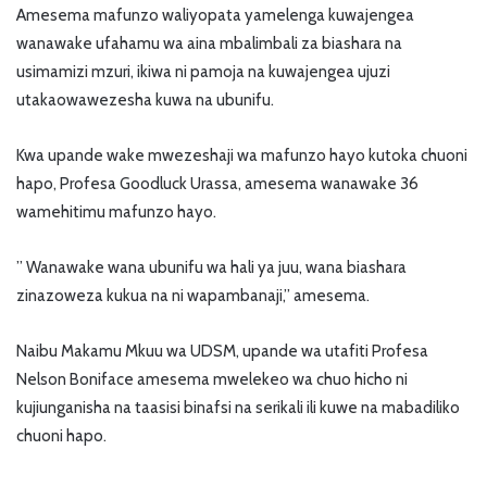
Amesema mafunzo waliyopata yamelenga kuwajengea
wanawake ufahamu wa aina mbalimbali za biashara na
usimamizi mzuri, ikiwa ni pamoja na kuwajengea ujuzi
utakaowawezesha kuwa na ubunifu.
Kwa upande wake mwezeshaji wa mafunzo hayo kutoka chuoni
hapo, Profesa Goodluck Urassa, amesema wanawake 36
wamehitimu mafunzo hayo.
” Wanawake wana ubunifu wa hali ya juu, wana biashara
zinazoweza kukua na ni wapambanaji,” amesema.
Naibu Makamu Mkuu wa UDSM, upande wa utafiti Profesa
Nelson Boniface amesema mwelekeo wa chuo hicho ni
kujiunganisha na taasisi binafsi na serikali ili kuwe na mabadiliko
chuoni hapo.