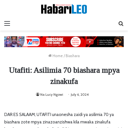
Menu
Ta
Home
/
Biashara
Utafiti: Asilimia 70 biashara mpya
zinakufa
Na Lucy Ngowi
July 6, 2024
DAR ES SALAAM; UTAFITI unaonesha zaidi ya asilimia 70 ya
biashara zote mpya zinazoanzishwa kila mwaka zinakufa