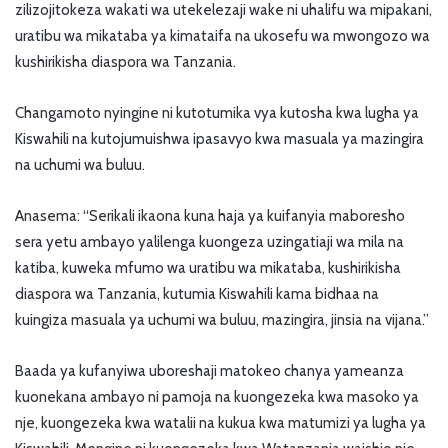
zilizojitokeza wakati wa utekelezaji wake ni uhalifu wa mipakani,
uratibu wa mikataba ya kimataifa na ukosefu wa mwongozo wa
kushirikisha diaspora wa Tanzania.
Changamoto nyingine ni kutotumika vya kutosha kwa lugha ya
Kiswahili na kutojumuishwa ipasavyo kwa masuala ya mazingira
na uchumi wa buluu.
Anasema: “Serikali ikaona kuna haja ya kuifanyia maboresho
sera yetu ambayo yalilenga kuongeza uzingatiaji wa mila na
katiba, kuweka mfumo wa uratibu wa mikataba, kushirikisha
diaspora wa Tanzania, kutumia Kiswahili kama bidhaa na
kuingiza masuala ya uchumi wa buluu, mazingira, jinsia na vijana.”
Baada ya kufanyiwa uboreshaji matokeo chanya yameanza
kuonekana ambayo ni pamoja na kuongezeka kwa masoko ya
nje, kuongezeka kwa watalii na kukua kwa matumizi ya lugha ya