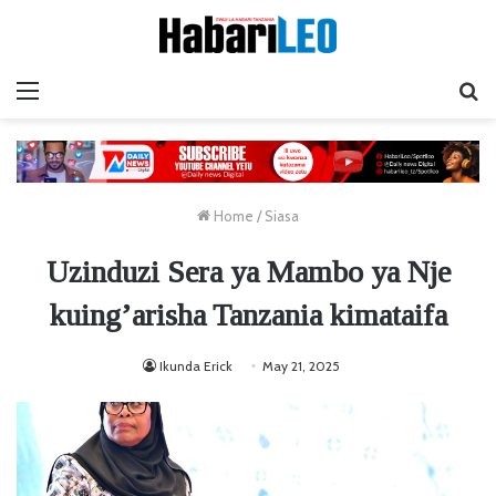
Menu
Ta
Home
/
Siasa
Uzinduzi Sera ya Mambo ya Nje
kuing’arisha Tanzania kimataifa
Ikunda Erick
May 21, 2025