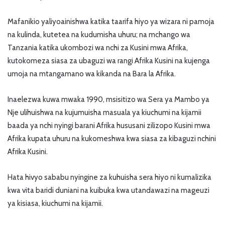
Mafanikio yaliyoainishwa katika taarifa hiyo ya wizara ni pamoja
na kulinda, kutetea na kudumisha uhuru; na mchango wa
Tanzania katika ukombozi wa nchi za Kusini mwa Afrika,
kutokomeza siasa za ubaguzi wa rangi Afrika Kusini na kujenga
umoja na mtangamano wa kikanda na Bara la Afrika.
Inaelezwa kuwa mwaka 1990, msisitizo wa Sera ya Mambo ya
Nje ulihuishwa na kujumuisha masuala ya kiuchumi na kijamii
baada ya nchi nyingi barani Afrika hususani zilizopo Kusini mwa
Afrika kupata uhuru na kukomeshwa kwa siasa za kibaguzi nchini
Afrika Kusini.
Hata hivyo sababu nyingine za kuhuisha sera hiyo ni kumalizika
kwa vita baridi duniani na kuibuka kwa utandawazi na mageuzi
ya kisiasa, kiuchumi na kijamii.