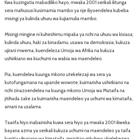
Kwa kuzingatia mabadiliko hayo, mwaka 2001 serikali ilitunga
sera mahususi kusimamia mambo ya nje iliyoendelea kubeba
misingi ya kulinda uhuru wa kujiamulia mambo.
Misingi mingine ni kuheshimu mipaka ya nchi na uhuru wa kisiasa;
kulinda uhuru, haki za binadamu, usawa na demokrasia; kukuza
ujirani mwema, kuendeleza Umoja wa Afrika na kukuza
ushirikiano wa kiuchumi na wabia wa maendeleo.
Pia, kuendelea kuunga mkono utekelezaji wa sera ya
kutofungamana na upande wowote, kuimarisha ushirikiano na
nchi zinazoendelea na kuunga mkono Umoja wa Mataifa na
jitihada zake za kuimarisha maendeleo ya uchumi wa kimataifa,
amani na usalama.
Taarifa hiyo inabainisha kuwa sera hiyo ya mwaka 2001 iliweka
bayana azma ya serikali kukuza uchumi na maendeleo ya taifa
kupitia uhusiano wa kimataifa, msisitizo mkubwa ukielekezwa