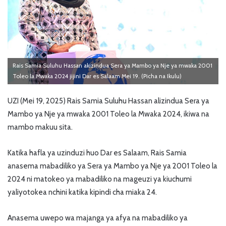
Rais Samia Suluhu Hassan akizindua Sera ya Mambo ya Nje ya mwaka 2001
Toleo la Mwaka 2024 jijini Dar es Salaam Mei 19. (Picha na Ikulu)
UZI (Mei 19, 2025) Rais Samia Suluhu Hassan alizindua Sera ya
Mambo ya Nje ya mwaka 2001 Toleo la Mwaka 2024, ikiwa na
mambo makuu sita.
Katika hafla ya uzinduzi huo Dar es Salaam, Rais Samia
anasema mabadiliko ya Sera ya Mambo ya Nje ya 2001 Toleo la
2024 ni matokeo ya mabadiliko na mageuzi ya kiuchumi
yaliyotokea nchini katika kipindi cha miaka 24.
Anasema uwepo wa majanga ya afya na mabadiliko ya