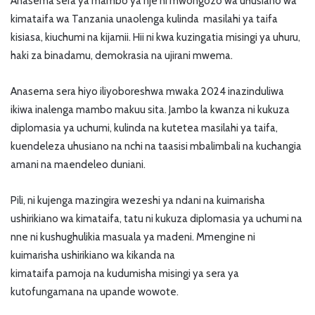
Anasema sera ya mambo ya nje ni mwongozo wa uhusiano wa
kimataifa wa Tanzania unaolenga kulinda masilahi ya taifa
kisiasa, kiuchumi na kijamii. Hii ni kwa kuzingatia misingi ya uhuru,
haki za binadamu, demokrasia na ujirani mwema.
Anasema sera hiyo iliyoboreshwa mwaka 2024 inazinduliwa
ikiwa inalenga mambo makuu sita. Jambo la kwanza ni kukuza
diplomasia ya uchumi, kulinda na kutetea masilahi ya taifa,
kuendeleza uhusiano na nchi na taasisi mbalimbali na kuchangia
amani na maendeleo duniani.
Pili, ni kujenga mazingira wezeshi ya ndani na kuimarisha
ushirikiano wa kimataifa, tatu ni kukuza diplomasia ya uchumi na
nne ni kushughulikia masuala ya madeni. Mmengine ni
kuimarisha ushirikiano wa kikanda na
kimataifa pamoja na kudumisha misingi ya sera ya
kutofungamana na upande wowote.