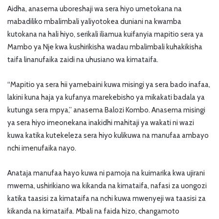
Aidha, anasema uboreshaji wa sera hiyo umetokana na
mabadiliko mbalimbali yaliyotokea duniani na kwamba
kutokana na hali hiyo, serikali iliamua kuifanyia mapitio sera ya
Mambo ya Nje kwa kushirikisha wadau mbalimbali kuhakikisha
taifa linanufaika zaidi na uhusiano wa kimataifa.
“Mapitio ya sera hii yamebaini kuwa misingi ya sera bado inafaa,
lakini kuna haja ya kufanya marekebisho ya mikakati badala ya
kutunga sera mpya,” anasema Balozi Kombo. Anasema misingi
ya sera hiyo imeonekana inakidhi mahitaji ya wakati ni wazi
kuwa katika kutekeleza sera hiyo kulikuwa na manufaa ambayo
nchi imenufaika nayo.
Anataja manufaa hayo kuwa ni pamoja na kuimarika kwa ujirani
mwema, ushirikiano wa kikanda na kimataifa, nafasi za uongozi
katika taasisi za kimataifa na nchi kuwa mwenyeji wa taasisi za
kikanda na kimataifa. Mbali na faida hizo, changamoto