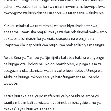
Kiswahili. Mengine ni kuongezeka kwa Watanzania waishio nje,
uchumi wa buluu, kuimarika kwa ujirani mwema, na kuwepo kwa
mwongozo wa kushirikisha Diaspora wa Kitanzania walioko nje.
Kuhusu mkakati wa utekelezaji wa sera hiyo iliyoboreshwa,
anasema utaainisha majukumu ya wadau mbalimbali wakiwamo
sekta binafsi, mashirika ya kiraia, diaspora na wengine na
utapitiwa kila inapobidi kwa mujibu wa mabadiliko ya mazingira.
Awali, Sera ya Mambo ya Nje ilijikita kutetea haki za wanyonge
na kupiga vita ukoloni na ukoloni mamboleo, kupinga siasa za
ubaguzi na ukandamizaji wa aina zote, kuendeleza Umoja wa
Afrika na kuunga mkono sera ya kutofungamana na upande
wowote.
Katika kuitekeleza, yapo mafanikio yaliyopatikana ambayo
taarifa mbalimbali za wizara hiyo zimebainisha yakiwamo ya
miaka 60 ya uhuru wa Tanzania.