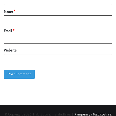
Name
*
Email
*
Website
© Copyright 2026, Haki Zote Zimehifadhiwa |
Kampuni ya Magazeti ya