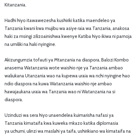
Kitanzania.
Hadhi hiyo itawawezesha kushiriki katika maendeleo ya
Tanzania kwani kwa mujibu wa asiye raia wa Tanzania, anakosa
haki za msingi zilizoainishwa kwenye Katiba hiyo ikiwa ni pamoja
na umiliki na haki nyingine.
Akizungumzia tofauti ya Mtanzania na diaspora, Balozi Kombo
anasema Watanzania wote waishio nje ya Tanzania ambao
waliukana Utanzania wao na kupewa uraia wa nchi nyingine hao
ndio diaspora na kuwa Watanzania waishio nje ambao
hawajaukana uraia wa Tanzania wao ni Watanzania na si
diaspora.
Uzinduzi wa sera hiyo unaendelea kuimarisha nafasi ya
Tanzania kimataifa kwa kuweka mkazo katika diplomasia
ya uchumi, ulinzi wa maslahi ya taifa, ushirikiano wa kimataifa na