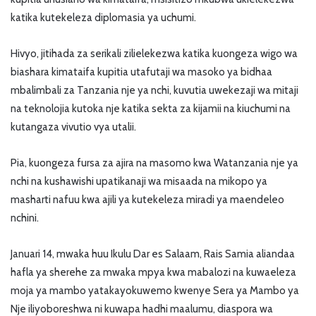
katika kutekeleza diplomasia ya uchumi.
Hivyo, jitihada za serikali zilielekezwa katika kuongeza wigo wa
biashara kimataifa kupitia utafutaji wa masoko ya bidhaa
mbalimbali za Tanzania nje ya nchi, kuvutia uwekezaji wa mitaji
na teknolojia kutoka nje katika sekta za kijamii na kiuchumi na
kutangaza vivutio vya utalii.
Pia, kuongeza fursa za ajira na masomo kwa Watanzania nje ya
nchi na kushawishi upatikanaji wa misaada na mikopo ya
masharti nafuu kwa ajili ya kutekeleza miradi ya maendeleo
nchini.
Januari 14, mwaka huu Ikulu Dar es Salaam, Rais Samia aliandaa
hafla ya sherehe za mwaka mpya kwa mabalozi na kuwaeleza
moja ya mambo yatakayokuwemo kwenye Sera ya Mambo ya
Nje iliyoboreshwa ni kuwapa hadhi maalumu, diaspora wa