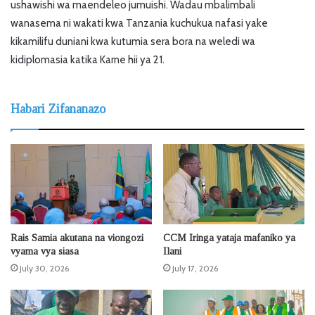
ushawishi wa maendeleo jumuishi. Wadau mbalimbali
wanasema ni wakati kwa Tanzania kuchukua nafasi yake
kikamilifu duniani kwa kutumia sera bora na weledi wa
kidiplomasia katika Karne hii ya 21.
Habari Zifananazo
Rais Samia akutana na viongozi
CCM Iringa yataja mafaniko ya
vyama vya siasa
Ilani
July 30, 2026
July 17, 2026