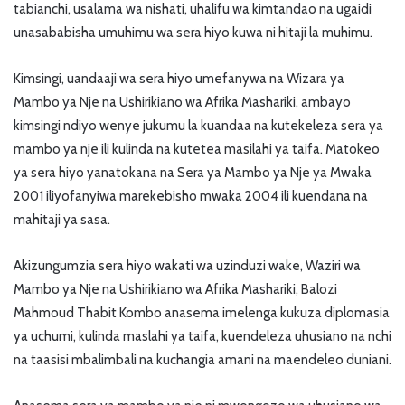
tabianchi, usalama wa nishati, uhalifu wa kimtandao na ugaidi
unasababisha umuhimu wa sera hiyo kuwa ni hitaji la muhimu.
Kimsingi, uandaaji wa sera hiyo umefanywa na Wizara ya
Mambo ya Nje na Ushirikiano wa Afrika Mashariki, ambayo
kimsingi ndiyo wenye jukumu la kuandaa na kutekeleza sera ya
mambo ya nje ili kulinda na kutetea masilahi ya taifa. Matokeo
ya sera hiyo yanatokana na Sera ya Mambo ya Nje ya Mwaka
2001 iliyofanyiwa marekebisho mwaka 2004 ili kuendana na
mahitaji ya sasa.
Akizungumzia sera hiyo wakati wa uzinduzi wake, Waziri wa
Mambo ya Nje na Ushirikiano wa Afrika Mashariki, Balozi
Mahmoud Thabit Kombo anasema imelenga kukuza diplomasia
ya uchumi, kulinda maslahi ya taifa, kuendeleza uhusiano na nchi
na taasisi mbalimbali na kuchangia amani na maendeleo duniani.