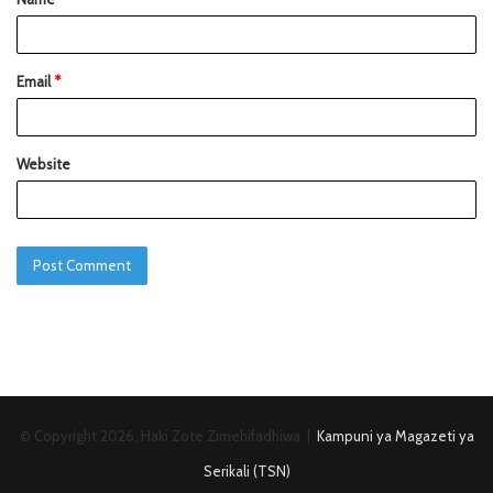
Email
*
Website
© Copyright 2026, Haki Zote Zimehifadhiwa |
Kampuni ya Magazeti ya
Serikali (TSN)