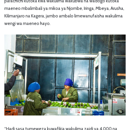
parachichi kutoka kwa wakulima wakubwa na wadogo kutoka
maeneo mbalimbali ya mikoa ya Njombe, Iringa, Mbeya, Arusha,
Kilimanjaro na Kagera, jambo ambalo limewanufaisha wakulima
wengi wa maeneo hayo.
“Hadi sasa tumeweza kuwafikia wakulima zaidi ya 4,000 na