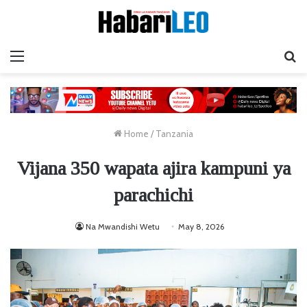
Menu
Ta
Home
/
Tanzania
Vijana 350 wapata ajira kampuni ya
parachichi
Na Mwandishi Wetu
May 8, 2026