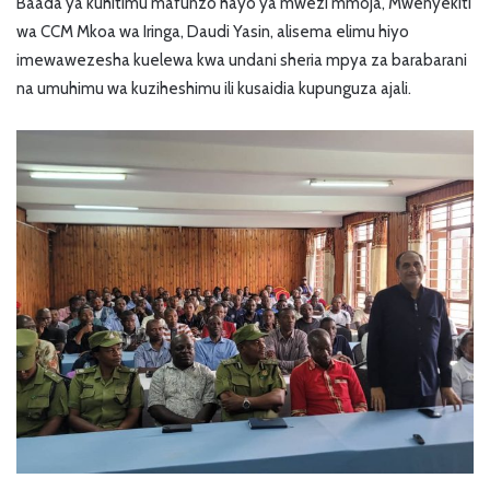
Baada ya kuhitimu mafunzo hayo ya mwezi mmoja, Mwenyekiti
wa CCM Mkoa wa Iringa, Daudi Yasin, alisema elimu hiyo
imewawezesha kuelewa kwa undani sheria mpya za barabarani
na umuhimu wa kuziheshimu ili kusaidia kupunguza ajali.