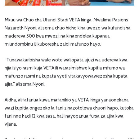
Mkuu wa Chuo cha Ufundi Stadi VETA Iringa, Mwalimu Pasiens
Nazareth Nyoni, alisema chuo hicho kina uwezo wa kufundisha
madereva 500 kwa mwezi, na kinaendelea kupanua
miundombinu ili kuboresha zaidi mafunzo hayo.
“Tunawakaribisha wale wote waliopata ujuzi wa udereva kwa
njia isiyo rasmi kuja VETA ili warasimishwe kupitia mfumo wa
mafunzo rasmi na kupata vyeti vitakavyowawezesha kupata
ajira,” alisema Nyoni.
Aidha, alifafanua kuwa mafanikio ya VETA Iringa yanaonekana
wazi kupitia ongezeko la fani zinazotolewa chuoni hapo, kutoka
fani nne hadi 12 kwa sasa, hali inayopanua fursa za ajira kwa
vijana.