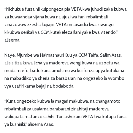
“Nichukue fursa hii kuipongeza pia VETA kwa juhudi zake kubwa
za kuwaandaa vijana kuwa na ujuzi wa fani mbalimbali
zinazowawezesha kujiajiri. VETA mnaisaidia kwa kiwango
kikubwa serikali ya CCM kutekeleza Ilani yake kwa vitendo,”
alisema.
Naye, Mjumbe wa Halmashauri Kuu ya CCM Taifa, Salim Asas,
alisisitiza kuwa licha ya madereva wengi kuwa na uzoefu wa
muda mrefu, bado kuna umuhimu wa kujifunza upya kutokana
na mabadiliko ya sheria za barabarani na ongezeko la vyombo
vya usafiri kama bajaji na bodaboda.
“Kuna ongezeko kubwa la magari makubwa, na changamoto
mbalimbali za usalama barabarani zinahitaji madereva
waliopata mafunzo sahihi. Tunaishukuru VETA kwa kutupa fursa
ya kushiriki,” alisema Asas.