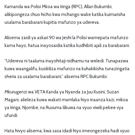
Kamanda wa Polisi Mkoa wa Iringa (RPC), Allan Bukumbi,
alikipongeza chuo hicho kwa mchango wake katika kuimarisha
usalama barabarani kupitia mafunzo ya udereva.
Alisema zaidi ya askari 90 wa Jeshi la Polisi wamepata mafunzo
kama hayo, hatua inayosaidia katika kudhibiti ajali za barabarani.
“Udereva ni taaluma inayohitaji nidhamu na weledi. Tunapaswa
kuwa waangalifu, kusikiliza mafunzo na kuhakikisha tunazingatia
sheria za usalama barabarani,” alisema RPC Bukumbi.
Mkurugenzi wa VETA Kanda ya Nyanda za Juu Kusini, Suzan
Magani, alieleza kuwa wakati mamlaka hiyo inaanza kazi, mikoa
ya Iringa, Njombe, na Ruvuma ilikuwa na vyuo viwili pekee vya
ufundi.
Hata hivyo alisema, kwa sasa idadi hiyo imeongezeka hadi vyuo