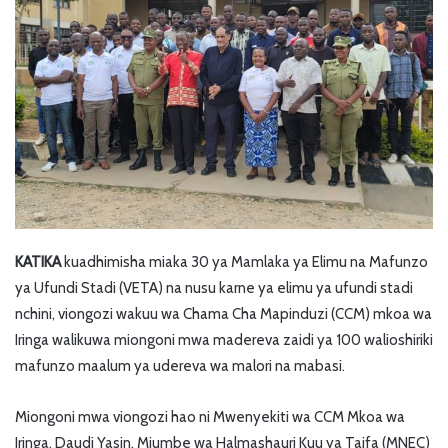
KATIKA
kuadhimisha miaka 30 ya Mamlaka ya Elimu na Mafunzo
ya Ufundi Stadi (VETA) na nusu karne ya elimu ya ufundi stadi
nchini, viongozi wakuu wa Chama Cha Mapinduzi (CCM) mkoa wa
Iringa walikuwa miongoni mwa madereva zaidi ya 100 walioshiriki
mafunzo maalum ya udereva wa malori na mabasi.
Miongoni mwa viongozi hao ni Mwenyekiti wa CCM Mkoa wa
Iringa, Daudi Yasin, Mjumbe wa Halmashauri Kuu ya Taifa (MNEC)