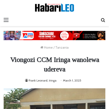
Menu
Ta
Home
/
Tanzania
Viongozi CCM Iringa wanolewa
udereva
Frank Leonard, Iringa
March 1, 2025