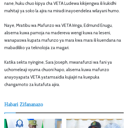
nane, huku chuo kipya cha VETA Ludewa kikijengwa ili kukidhi
mahitaji ya soko la ajira na miradi inayoendelea wilayani humo.
Naye, Mratibu wa Mafunzo wa VETA Iringa, Edmund Enugu,
alisema kuwa pamoja na madereva wengi kuwa na leseni,
wanapaswa kupata mafunzo ya mara kwa mara ili kuendana na
mabadiliko ya teknolojia za magari.
Katika sekta nyingine, Sara Joseph, mwanafunzi wa fani ya
uchomeleaji vyuma chuoni hapo, alisema kuwa mafunzo
anayoyapata VETA yatamsaidia kujiajiri na kuepuka
changamoto za kutafuta ajira.
Habari Zifananazo