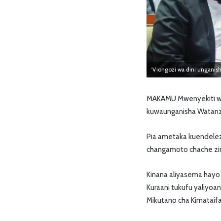
'Viongozi wa dini unganis
MAKAMU Mwenyekiti wa 
kuwaunganisha Watanz
Pia ametaka kuendelez
changamoto chache zin
Kinana aliyasema hayo 
Kuraani tukufu yaliyoan
Mikutano cha Kimataifa c