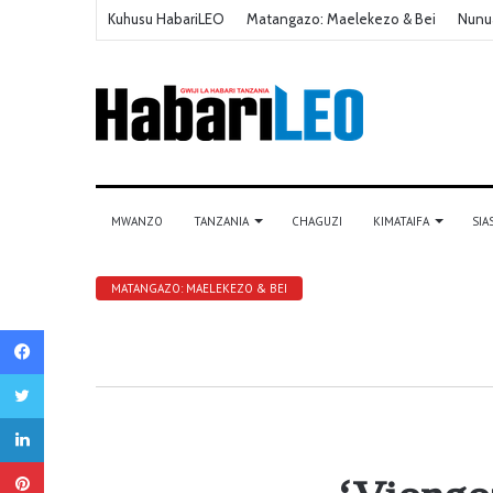
Kuhusu HabariLEO
Matangazo: Maelekezo & Bei
Nunu
MWANZO
TANZANIA
CHAGUZI
KIMATAIFA
SIA
MATANGAZO: MAELEKEZO & BEI
Facebook
Twitter
LinkedIn
Pinterest