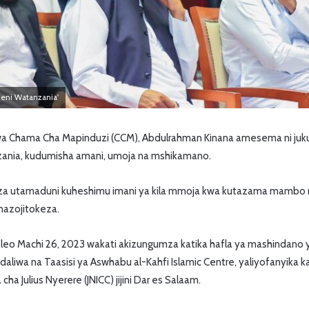
heni Watanzania'
Chama Cha Mapinduzi (CCM), Abdulrahman Kinana amesema ni jukum
ania, kudumisha amani, umoja na mshikamano.
a utamaduni kuheshimu imani ya kila mmoja kwa kutazama mambo m
azojitokeza.
leo Machi 26, 2023 wakati akizungumza katika hafla ya mashindano 
daliwa na Taasisi ya Aswhabu al-Kahfi Islamic Centre, yaliyofanyika ka
ha Julius Nyerere (JNICC) jijini Dar es Salaam.