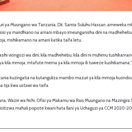
mhuri ya Muungano wa Tanzania, Dk. Samia Suluhu Hassan, ameweka 
sisi ya maridhiano na amani mbayo imeunganisha dini na madhehebu 
ja, mshikamano na amani katika taifa letu.
ihi viongozi wa dini, kila madhehebu, kila dini ni muhimu tushikama
a kila mmoja, mtafute mema ya kila mmoja ili tuweze kushikamana,”
nzania kuzingatia na kutanguliza mambo mazuri ya kila mmoja kuon
a tija kwa ustawi wa taifa.
nana, Waziri wa Nchi, Ofisi ya Makamu wa Rais Muungano na Mazingira 
isitizwa mahali popote kwani hata Ilani ya Uchaguzi ya CCM 2020-20