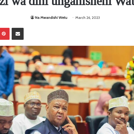
zi wa dini unganisheni Wat
Na Mwandishi Wetu
March 26, 2023
Pinterest
Sambaza kupitia barua pepe