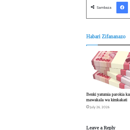
Facebook
Sambaza
Habari Zifananazo
Benki yatumia parokia k
mawakala wa kimkakati
July 26, 2026
Leave a Reply