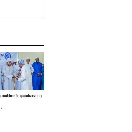
o muhimu kupambana na
26