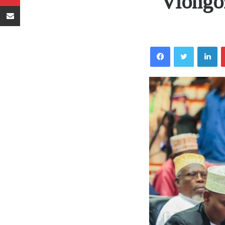
‘Viongo
Sambaza kupitia barua pepe
Facebook
Twitter
LinkedIn