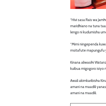
“Hivi sasa Rais wa Ja
maridhiano na tuna taa
lengo ni kudumisha umo
“Mimi ningependa kuwas
msitafute mapungufu y
Kinana aliwasihi Wata
kuibua migogoro isiyo n
Awali akimkaribisha Ki
amani na maadili yanas
amani na maadili.