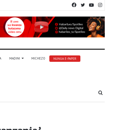
Facebook
Twitter
YouTube
Instagram
A
MADINI
MICHEZO
NUNUA E-PAPER
Tafuta