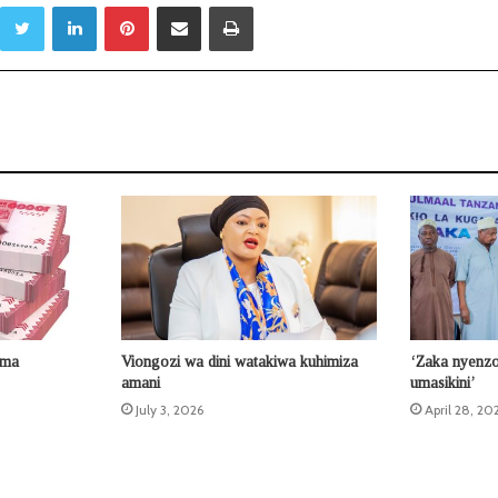
Twitter
LinkedIn
Pinterest
Sambaza kupitia barua pepe
Print
ama
Viongozi wa dini watakiwa kuhimiza
‘Zaka nyenz
amani
umasikini’
July 3, 2026
April 28, 20