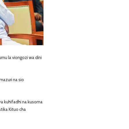
u la viongozi wa dini
azuri na sio
ya kuhifadhi na kusoma
tika Kituo cha