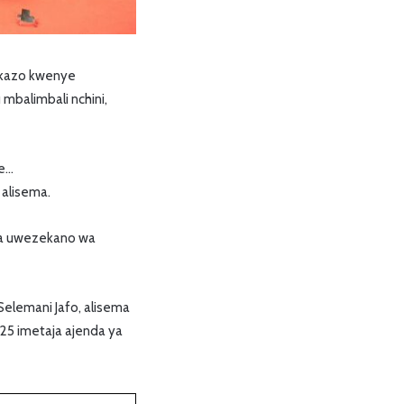
mkazo kwenye
mbalimbali nchini,
ne…
 alisema.
doa uwezekano wa
Selemani Jafo, alisema
25 imetaja ajenda ya