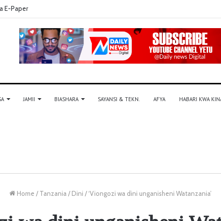
a E-Paper
SA
JAMII
BIASHARA
SAYANSI & TEKN.
AFYA
HABARI KWA KIN
Home
/
Tanzania
/
Dini
/
‘Viongozi wa dini unganisheni Watanzania’