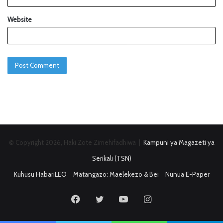
Website
© Copyright 2026, Haki Zote Zimehifadhiwa |
Kampuni ya Magazeti ya
Serikali (TSN)
Kuhusu HabariLEO
Matangazo: Maelekezo & Bei
Nunua E-Paper
Facebook
Twitter
YouTube
Instagram