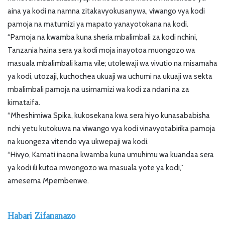
aina ya kodi na namna zitakavyokusanywa, viwango vya kodi
pamoja na matumizi ya mapato yanayotokana na kodi.
“Pamoja na kwamba kuna sheria mbalimbali za kodi nchini,
Tanzania haina sera ya kodi moja inayotoa muongozo wa
masuala mbalimbali kama vile; utolewaji wa vivutio na misamaha
ya kodi, utozaji, kuchochea ukuaji wa uchumi na ukuaji wa sekta
mbalimbali pamoja na usimamizi wa kodi za ndani na za
kimataifa.
“Mheshimiwa Spika, kukosekana kwa sera hiyo kunasababisha
nchi yetu kutokuwa na viwango vya kodi vinavyotabirika pamoja
na kuongeza vitendo vya ukwepaji wa kodi.
“Hivyo, Kamati inaona kwamba kuna umuhimu wa kuandaa sera
ya kodi ili kutoa mwongozo wa masuala yote ya kodi,”
amesema Mpembenwe.
Habari Zifananazo