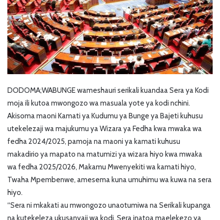
DODOMA;WABUNGE wameshauri serikali kuandaa Sera ya Kodi
moja ili kutoa mwongozo wa masuala yote ya kodi nchini.
Akisoma maoni Kamati ya Kudumu ya Bunge ya Bajeti kuhusu
utekelezaji wa majukumu ya Wizara ya Fedha kwa mwaka wa
fedha 2024/2025, pamoja na maoni ya kamati kuhusu
makadirio ya mapato na matumizi ya wizara hiyo kwa mwaka
wa fedha 2025/2026, Makamu Mwenyekiti wa kamati hiyo,
Twaha Mpembenwe, amesema kuna umuhimu wa kuwa na sera
hiyo.
“Sera ni mkakati au mwongozo unaotumiwa na Serikali kupanga
na kutekeleza ukusanyaji wa kodi. Sera inatoa maelekezo ya