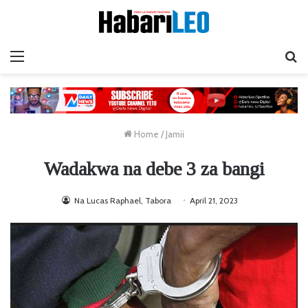
Menu
Ta
Home
/
Jamii
Wadakwa na debe 3 za bangi
Na Lucas Raphael, Tabora
April 21, 2023