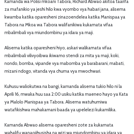
Kamanda wa Polisi mkoani Tabora, Richard Abwao akitoa taarifa
za mafanikio ya jeshi hilo kwa vyombo vya habari jana, alisema
kwamba katika oparesheni zinazoendelea katika Manispaa ya
Tabora na Mkoa wa Tabora walifanikiwa kukamata vifaa
mbalimbali vya miundombinu ya idara ya maji.
Alisema katika oparesheni hiyo, askari walikamata vifaa
mbalimbali vilivyoibwa ikiwamo stendi za mita ya maji, koki,
nondo, bomba, vipande vya mabomba ya barabarani, mabati,
mizani ndogo, vitanda vya chuma vya mwochwari.
Kuhusu waliokutwa na bangi, kamanda alisema tukio hilo ni la
Aprili 16, mwaka huu saa 2:00 usiku katika maeneo hayo ya Kata
ya Malolo Manispaa ya Tabora. Alisema watuhumiwa
watafikishwa mahakamani baada ya upelelezi kukamilika.
Kamanda Abwao alisema oparesheni zote za kukamata
wahalifu wanaojihusisha na wizi wa miundombinu ya idara ya