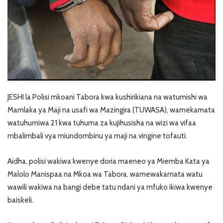
JESHI la Polisi mkoani Tabora kwa kushirikiana na watumishi wa
Mamlaka ya Maji na usafi wa Mazingira (TUWASA), wamekamata
watuhumiwa 21 kwa tuhuma za kujihusisha na wizi wa vifaa
mbalimbali vya miundombinu ya maji na vingine tofauti.
Aidha, polisi wakiwa kwenye doria maeneo ya Miemba Kata ya
Malolo Manispaa na Mkoa wa Tabora, wamewakamata watu
wawili wakiwa na bangi debe tatu ndani ya mfuko ikiwa kwenye
baiskeli.