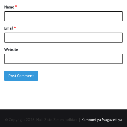
Name
*
Email
*
Website
© Copyright 2026, Haki Zote Zimehifadhiwa |
Kampuni ya Magazeti ya