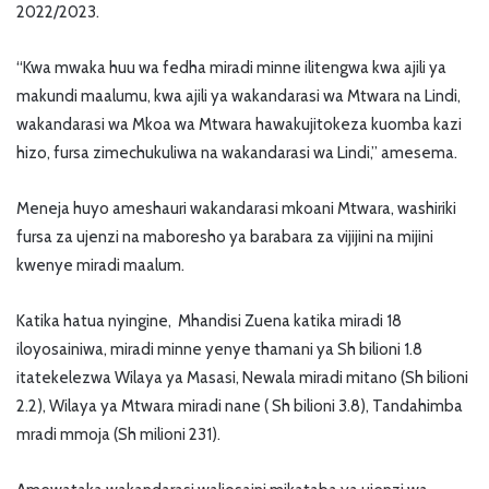
2022/2023.
“Kwa mwaka huu wa fedha miradi minne ilitengwa kwa ajili ya
makundi maalumu, kwa ajili ya wakandarasi wa Mtwara na Lindi,
wakandarasi wa Mkoa wa Mtwara hawakujitokeza kuomba kazi
hizo, fursa zimechukuliwa na wakandarasi wa Lindi,” amesema.
Meneja huyo ameshauri wakandarasi mkoani Mtwara, washiriki
fursa za ujenzi na maboresho ya barabara za vijijini na mijini
kwenye miradi maalum.
Katika hatua nyingine, Mhandisi Zuena katika miradi 18
iloyosainiwa, miradi minne yenye thamani ya Sh bilioni 1.8
itatekelezwa Wilaya ya Masasi, Newala miradi mitano (Sh bilioni
2.2), Wilaya ya Mtwara miradi nane ( Sh bilioni 3.8), Tandahimba
mradi mmoja (Sh milioni 231).