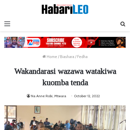
Menu
Ta
Home
/
Biashara
/
Fedha
Wakandarasi wazawa watakiwa
kuomba tenda
Na Anne Robi, Mtwara
October 12, 2022