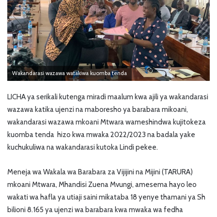
Wakandarasi wazawa watakiwa kuomba tenda
LICHA ya serikali kutenga miradi maalum kwa ajili ya wakandarasi
wazawa katika ujenzi na maboresho ya barabara mikoani,
wakandarasi wazawa mkoani Mtwara wameshindwa kujitokeza
kuomba tenda hizo kwa mwaka 2022/2023 na badala yake
kuchukuliwa na wakandarasi kutoka Lindi pekee.
Meneja wa Wakala wa Barabara za Vijijini na Mijini (TARURA)
mkoani Mtwara, Mhandisi Zuena Mvungi, amesema hayo leo
wakati wa hafla ya utiaji saini mikataba 18 yenye thamani ya Sh
bilioni 8.165 ya ujenzi wa barabara kwa mwaka wa fedha