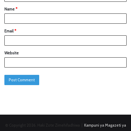
Name
*
Email
*
Website
© Copyright 2026, Haki Zote Zimehifadhiwa |
Kampuni ya Magazeti ya