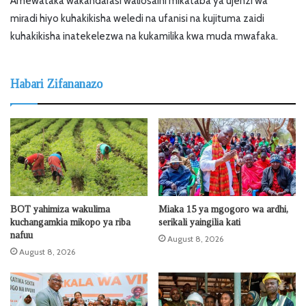
Amewataka wakandarasi waliosaini mikataba ya ujenzi wa
miradi hiyo kuhakikisha weledi na ufanisi na kujituma zaidi
kuhakikisha inatekelezwa na kukamilika kwa muda mwafaka.
Habari Zifananazo
BOT yahimiza wakulima
Miaka 15 ya mgogoro wa ardhi,
kuchangamkia mikopo ya riba
serikali yaingilia kati
nafuu
August 8, 2026
August 8, 2026