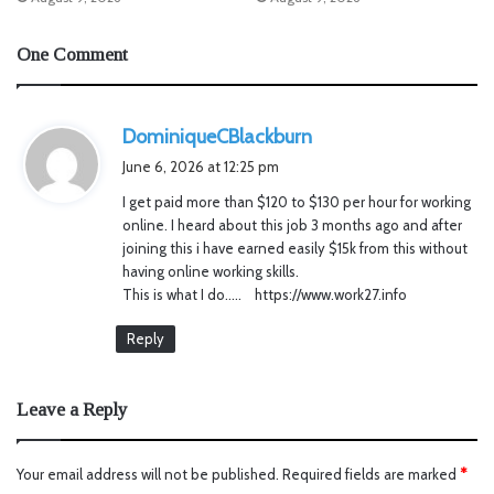
One Comment
s
DominiqueCBlackburn
a
June 6, 2026 at 12:25 pm
y
I get paid more than $120 to $130 per hour for working
s
online. I heard about this job 3 months ago and after
:
joining this i have earned easily $15k from this without
having online working skills.
This is what I do….. https://www.work27.info
Reply
Leave a Reply
Your email address will not be published.
Required fields are marked
*