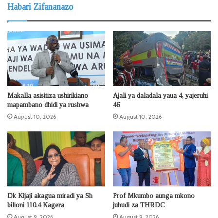
Habari Zifananazo
Makalla asisitiza ushirikiano
Ajali ya daladala yaua 4, yajeruhi
mapambano dhidi ya rushwa
46
August 10, 2026
August 10, 2026
Dk Kijaji akagua miradi ya Sh
Prof Mkumbo aunga mkono
bilioni 110.4 Kagera
juhudi za THRDC
August 9, 2026
August 9, 2026