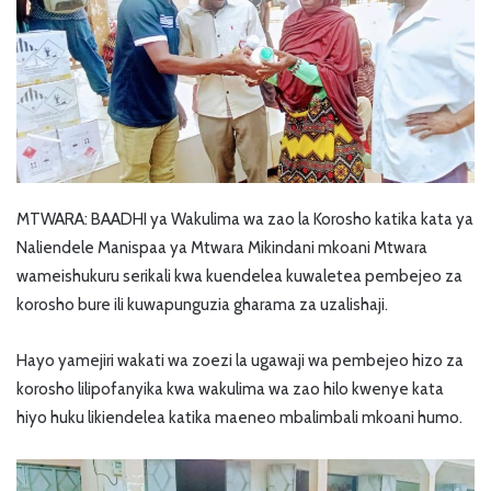
MTWARA: BAADHI ya Wakulima wa zao la Korosho katika kata ya
Naliendele Manispaa ya Mtwara Mikindani mkoani Mtwara
wameishukuru serikali kwa kuendelea kuwaletea pembejeo za
korosho bure ili kuwapunguzia gharama za uzalishaji.
Hayo yamejiri wakati wa zoezi la ugawaji wa pembejeo hizo za
korosho lilipofanyika kwa wakulima wa zao hilo kwenye kata
hiyo huku likiendelea katika maeneo mbalimbali mkoani humo.