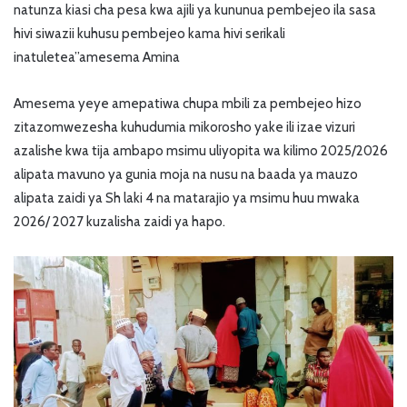
natunza kiasi cha pesa kwa ajili ya kununua pembejeo ila sasa
hivi siwazii kuhusu pembejeo kama hivi serikali
inatuletea”amesema Amina
Amesema yeye amepatiwa chupa mbili za pembejeo hizo
zitazomwezesha kuhudumia mikorosho yake ili izae vizuri
azalishe kwa tija ambapo msimu uliyopita wa kilimo 2025/2026
alipata mavuno ya gunia moja na nusu na baada ya mauzo
alipata zaidi ya Sh laki 4 na matarajio ya msimu huu mwaka
2026/ 2027 kuzalisha zaidi ya hapo.