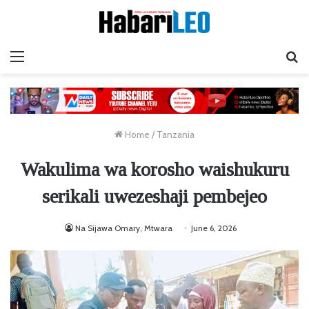
Menu
Ta
Home
/
Tanzania
Wakulima wa korosho waishukuru
serikali uwezeshaji pembejeo
Na Sijawa Omary, Mtwara
June 6, 2026