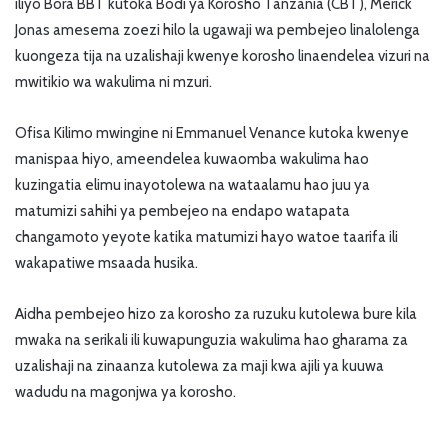
iliyo Bora BBT kutoka Bodi ya Korosho Tanzania (CBT), Merick
Jonas amesema zoezi hilo la ugawaji wa pembejeo linalolenga
kuongeza tija na uzalishaji kwenye korosho linaendelea vizuri na
mwitikio wa wakulima ni mzuri.
Ofisa Kilimo mwingine ni Emmanuel Venance kutoka kwenye
manispaa hiyo, ameendelea kuwaomba wakulima hao
kuzingatia elimu inayotolewa na wataalamu hao juu ya
matumizi sahihi ya pembejeo na endapo watapata
changamoto yeyote katika matumizi hayo watoe taarifa ili
wakapatiwe msaada husika.
Aidha pembejeo hizo za korosho za ruzuku kutolewa bure kila
mwaka na serikali ili kuwapunguzia wakulima hao gharama za
uzalishaji na zinaanza kutolewa za maji kwa ajili ya kuuwa
wadudu na magonjwa ya korosho.