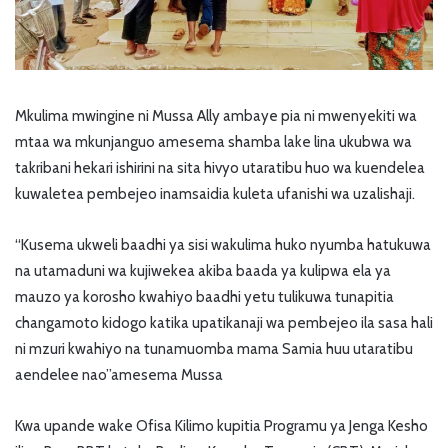
Mkulima mwingine ni Mussa Ally ambaye pia ni mwenyekiti wa
mtaa wa mkunjanguo amesema shamba lake lina ukubwa wa
takribani hekari ishirini na sita hivyo utaratibu huo wa kuendelea
kuwaletea pembejeo inamsaidia kuleta ufanishi wa uzalishaji.
“Kusema ukweli baadhi ya sisi wakulima huko nyumba hatukuwa
na utamaduni wa kujiwekea akiba baada ya kulipwa ela ya
mauzo ya korosho kwahiyo baadhi yetu tulikuwa tunapitia
changamoto kidogo katika upatikanaji wa pembejeo ila sasa hali
ni mzuri kwahiyo na tunamuomba mama Samia huu utaratibu
aendelee nao”amesema Mussa
Kwa upande wake Ofisa Kilimo kupitia Programu ya Jenga Kesho