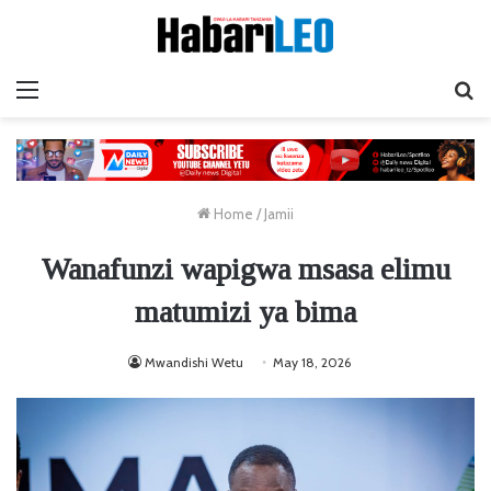
Menu
Ta
Home
/
Jamii
Wanafunzi wapigwa msasa elimu
matumizi ya bima
Mwandishi Wetu
May 18, 2026