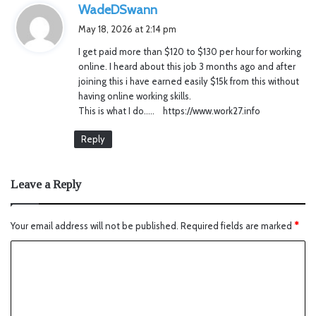
s
WadeDSwann
a
May 18, 2026 at 2:14 pm
y
I get paid more than $120 to $130 per hour for working
s
online. I heard about this job 3 months ago and after
:
joining this i have earned easily $15k from this without
having online working skills.
This is what I do….. https://www.work27.info
Reply
Leave a Reply
Your email address will not be published.
Required fields are marked
*