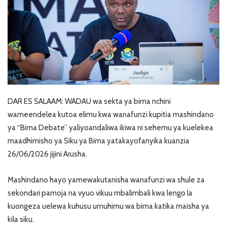
DAR ES SALAAM: WADAU wa sekta ya bima nchini
wameendelea kutoa elimu kwa wanafunzi kupitia mashindano
ya “Bima Debate” yaliyoandaliwa ikiwa ni sehemu ya kuelekea
maadhimisho ya Siku ya Bima yatakayofanyika kuanzia
26/06/2026 jijini Arusha.
Mashindano hayo yamewakutanisha wanafunzi wa shule za
sekondari pamoja na vyuo vikuu mbalimbali kwa lengo la
kuongeza uelewa kuhusu umuhimu wa bima katika maisha ya
kila siku.