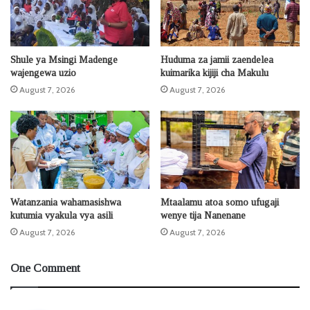
Shule ya Msingi Madenge
Huduma za jamii zaendelea
wajengewa uzio
kuimarika kijiji cha Makulu
August 7, 2026
August 7, 2026
Watanzania wahamasishwa
Mtaalamu atoa somo ufugaji
kutumia vyakula vya asili
wenye tija Nanenane
August 7, 2026
August 7, 2026
One Comment