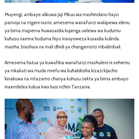
Muyengi, ambaye alikuwa Jaji Mkuu wa mashindano hayo
pamoja na mgeni rasmi, amesema wanafunzi wakipewa elimu
ya bima mapema huwasaidia kujenga uelewa wa kudumu
kuhusu namna huduma hiyo inavyoweza kusaidia kulinda
maisha, biashara na mali dhidi ya changamoto mbalimbali.
Amesema hatua ya kuwafikia wanafunzi mashuleni ni sehemu
ya mkakati wa muda mrefu wa kuhakikisha kizazi kijacho
kinakuwa na mtazamo chanya kuhusu sekta ya bima ambayo
inaendelea kukua kwa kasi nchini Tanzania.