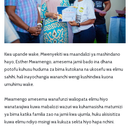
Kwa upande wake, Mwenyekiti wa maandalizi ya mashindano
hayo, Esther Mwamengo, amesema jamii bado ina dhana
potofu kuhusu huduma za bima kutokana na ukosefu wa elimu
sahihi, hali inayochangia wananchi wengi kushindwa kuona
umuhimu wake.
Mwamengo amesema wanafunzi waliopata elimu hiyo
wanatarajiwa kuwa mabalozi wazuri wa kuhamasisha matumizi
ya bima katika familia zao na jamii kwa ujumla, huku akisisitiza
kuwa elimu ndiyo msingi wa kukuza sekta hiyo hapa nchini.