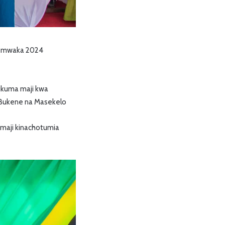
ji mwaka 2024
ukuma maji kwa
, Bukene na Masekelo
maji kinachotumia