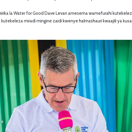
irika la Water for Good Dave Levan amesema wamefurahi kutekeleza
a kutekeleza miradi mingine zaidi kwenye halmashauri kwaajili ya kusa