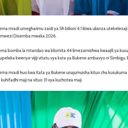
a mradi umegharimu zaidi ya Sh bilioni 4.1 ikiwa ulianza utekeleza
la mwezi Disemba mwaka 2026.
a bomba la mtandao wa kilomita 44 limezamishwa kwaajili ya kus
 kupeleka kwenye vijiji vitatu vya kata ya Bukene ambavyo ni Simbigu
ma mradi huo kwa Kata ya Bukene unajumuisha kituo cha kusukuma 
la kuhifadhi maji na vituo 31 vya kuchotea maji.