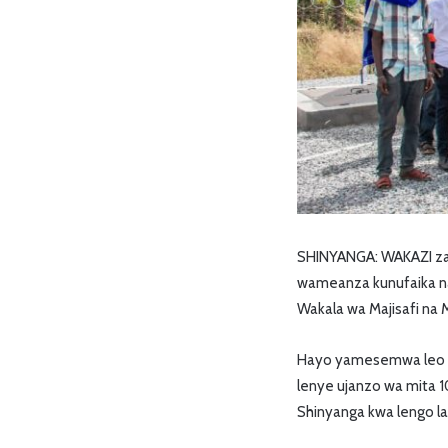
SHINYANGA: WAKAZI zai
wameanza kunufaika na m
Wakala wa Majisafi na 
Hayo yamesemwa leo na 
lenye ujanzo wa mita 1
Shinyanga kwa lengo la