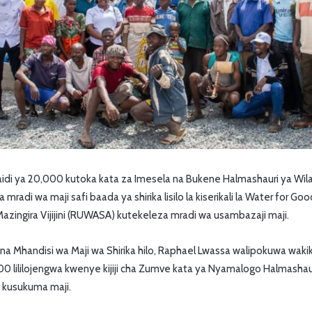
di ya 20,000 kutoka kata za Imesela na Bukene Halmashauri ya Wil
radi wa maji safi baada ya shirika lisilo la kiserikali la Water for Goo
Mazingira Vijijini (RUWASA) kutekeleza mradi wa usambazaji maji.
Mhandisi wa Maji wa Shirika hilo, Raphael Lwassa walipokuwa wakika
00 lililojengwa kwenye kijiji cha Zumve kata ya Nyamalogo Halmashau
 kusukuma maji.