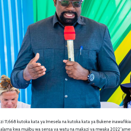
zi 11,668 kutoka kata ya Imesela na kutoka kata ya Bukene inawafik
 salama kwa mujibu wa sensa ya watu na makazi ya mwaka 2022″ame