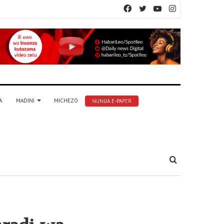
Facebook
Twitter
YouTube
Instagram
A
MADINI
MICHEZO
NUNUA E-PAPER
Tafuta