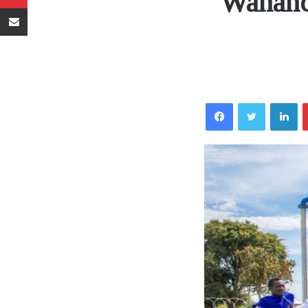
Wananc
Sambaza kupitia barua pepe
Facebook
Twitter
LinkedIn