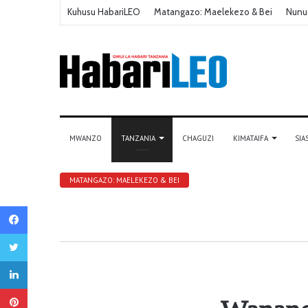
Kuhusu HabariLEO
Matangazo: Maelekezo & Bei
Nunu
MWANZO
TANZANIA
CHAGUZI
KIMATAIFA
SIA
MATANGAZO: MAELEKEZO & BEI
Facebook
Twitter
LinkedIn
Pinterest