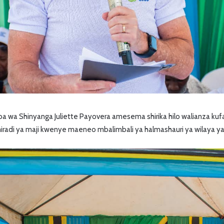
 wa Shinyanga Juliette Payovera amesema shirika hilo walianza kuf
iradi ya maji kwenye maeneo mbalimbali ya halmashauri ya wilaya ya