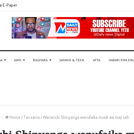
a E-Paper
SA
JAMII
BIASHARA
SAYANSI & TEKN.
AFYA
HABARI KWA KIN
Home
/
Tanzania
/
Wananchi Shinyanga wanufaika mradi wa maji safi