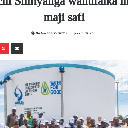
hi Shinyanga wanufaika m
maji safi
Na Mwandishi Wetu
June 3, 2026
Pinterest
Sambaza kupitia barua pepe