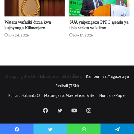
Watatu wafariki dunia kwa
SUA yaipongeza PPPC ajenda ya
kujinyonga Kilimanjaro
ubia seskta ya kilimo
July 24, 2026
July 17, 2026
© Copyright 2026, Haki Zote Zimehifadhiwa |
Kampuni ya Magazeti ya
Serikali (TSN)
Kuhusu HabariLEO
Matangazo: Maelekezo & Bei
Nunua E-Paper
Facebook
Twitter
YouTube
Instagram