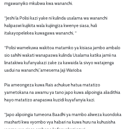
mgawanyiko mkubwa kwa wananchi.
“Jeshi la Polisi kazi yake ni kulinda usalama wa wananchi
halipaswi kujikita wala kujiingiza kwenye siasa, hali
itakayopelekea kuwagawa wananchi, “
“Polisi wamekuwa wakitoa matamko ya kisiasa jambo ambalo
sio sahihi wakati wanapaswa kulinda Usalama katika jamii na
linatakiwa kufanyakazi zake za kawaida la sivyo watajenga
uadui na wananchi,”amesema Jaji Warioba
Pia ameongeza kuwa Rais achukue hatua matatizo
yametokana na awamu ya tano japo kuwa alipoingia aliadithia
hayo matatizo anapaswa kuzidi kuyafanyia kazi.
“Japo alipoingia tumeona Baadhi ya mambo aliweza kuondoka
masharti kwa vyombo vya habari na kuwa huru na kuhusisha