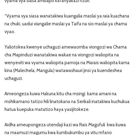
vyama vya siasa ambapo kafanyakazi nzuri.
“Vyama vya siasa wanatakiwa kuangalia maslai ya raia kuachana
na chuki, uadui viangalie maslai ya Taifa na sio maslai ya chama
vyao.
Yaliotokea kwenye uchaguzi amewaomba viongozi wa Chama
cha Mapinduzi wanatakiwa wakae na viongozi waliopita na
wenyeviti wa vyama waliopita pamoja na Marais waliopita kama
kina (Malechela, Mangula) watawashauri jinsi ya kuendeshea
uchaguzi.
Ameongeza kuwa Hakuna kitu cha msingi kama amani na
mshikamano tatizo hili linatokana na Serikali inatakiwa kuchukua
hatua kuepuka matatizo haya yasijitokeze.
Aidha ameupongeza utendaji kazi wa Rais Magufuli kwa kuwa
na maamuzi magumu kwa kumbukumbu ya vitu mfano