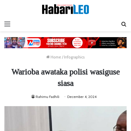
Menu
Ta
Home
/
Infographics
Warioba awataka polisi wasiguse
siasa
Rahimu Fadhili
December 4, 2024