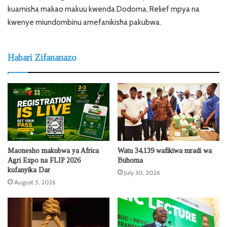
kuamisha makao makuu kwenda Dodoma, Relief mpya na
kwenye miundombinu amefanikisha pakubwa.
Habari Zifananazo
Maonesho makubwa ya Africa
Watu 34,139 wafikiwa mradi wa
Agri Expo na FLIP 2026
Buhoma
kufanyika Dar
July 30, 2026
August 5, 2026