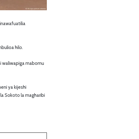
inawafuatilia
ulioa hilo.
ini waliwapiga mabomu
ni ya kijeshi
 la Sokoto la magharibi