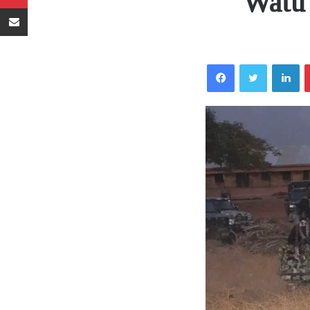
Watu
Sambaza kupitia barua pepe
Facebook
Twitter
LinkedIn