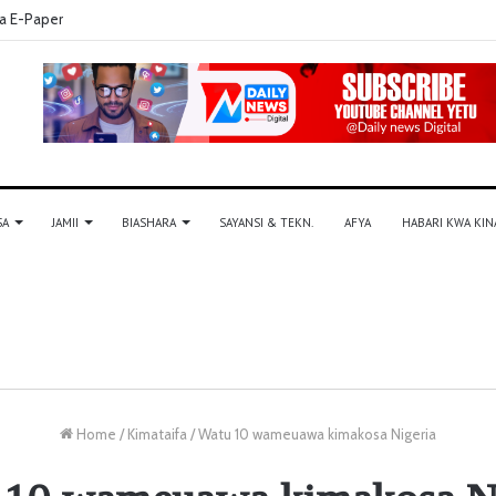
a E-Paper
SA
JAMII
BIASHARA
SAYANSI & TEKN.
AFYA
HABARI KWA KIN
Home
/
Kimataifa
/
Watu 10 wameuawa kimakosa Nigeria