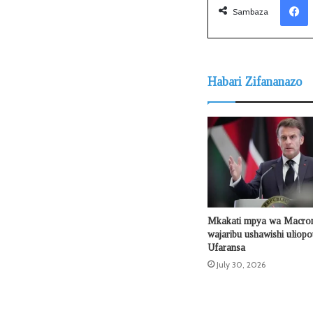
Sambaza
Habari Zifananazo
Mkakati mpya wa Macron
wajaribu ushawishi uliop
Ufaransa
July 30, 2026