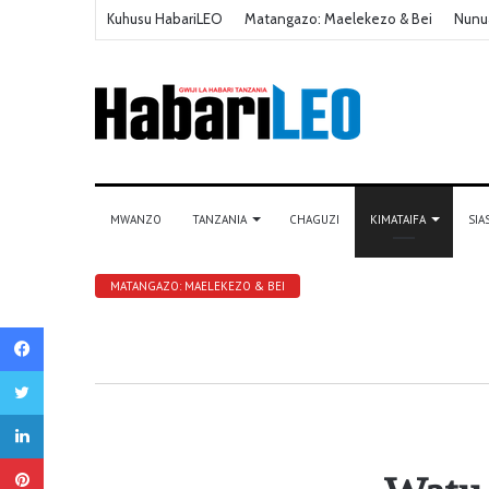
Kuhusu HabariLEO
Matangazo: Maelekezo & Bei
Nunu
MWANZO
TANZANIA
CHAGUZI
KIMATAIFA
SIA
MATANGAZO: MAELEKEZO & BEI
Facebook
Twitter
LinkedIn
Pinterest