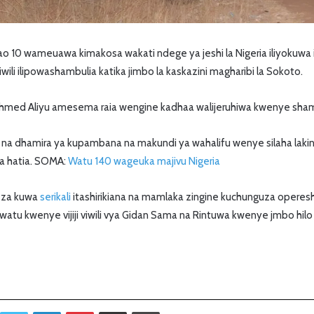
 10 wameuawa kimakosa wakati ndege ya jeshi la Nigeria iliyokuwa 
viwili ilipowashambulia katika jimbo la kaskazini magharibi la Sokoto.
Ahmed Aliyu amesema raia wengine kadhaa walijeruhiwa kwenye shamb
a na dhamira ya kupambana na makundi ya wahalifu wenye silaha lak
a hatia. SOMA:
Watu 140 wageuka majivu Nigeria
eza kuwa
serikali
itashirikiana na mamlaka zingine kuchunguza opereshe
 watu kwenye vijiji viwili vya Gidan Sama na Rintuwa kwenye jmbo hilo
Twitter
LinkedIn
Pinterest
Sambaza kupitia barua pepe
Print