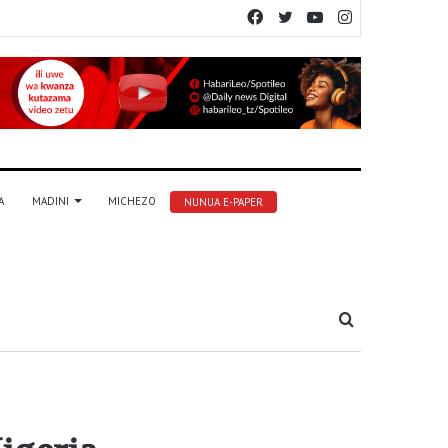
Facebook
Twitter
YouTube
Instagram
A
MADINI
MICHEZO
NUNUA E-PAPER
Tafuta