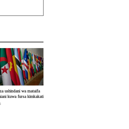
za ushindani wa mataifa
ani kuwa fursa kimkakati
6