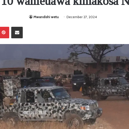
 10 wameuawa kimakosa Ni
Mwandishi wetu
December 27, 2024
Pinterest
Sambaza kupitia barua pepe