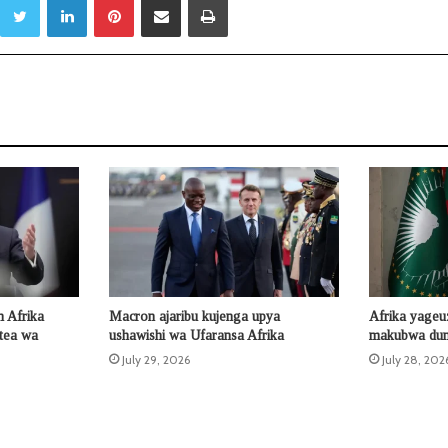
 Afrika
Macron ajaribu kujenga upya
Afrika yageu
otea wa
ushawishi wa Ufaransa Afrika
makubwa duni
July 29, 2026
July 28, 202