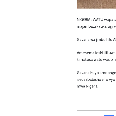
NIGERIA : WATU wapatao
majambazi katika vijiji 
Gavana wa jimbo hilo 
Amesema ieshi lilikuw
kimakosa watu wasio n
Gavana huyo ameong
iliyosababisha vifo vya
mwa Nigeria.
Facebook