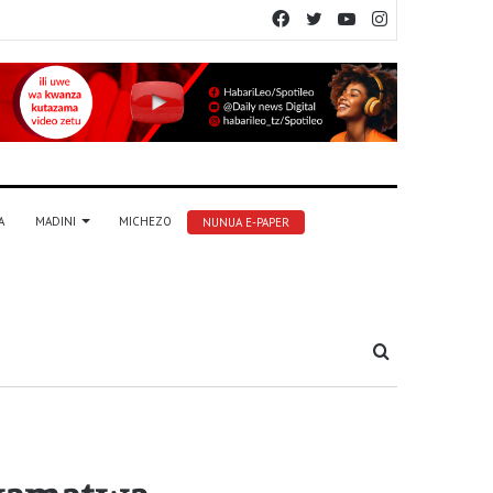
Facebook
Twitter
YouTube
Instagram
A
MADINI
MICHEZO
NUNUA E-PAPER
Tafuta