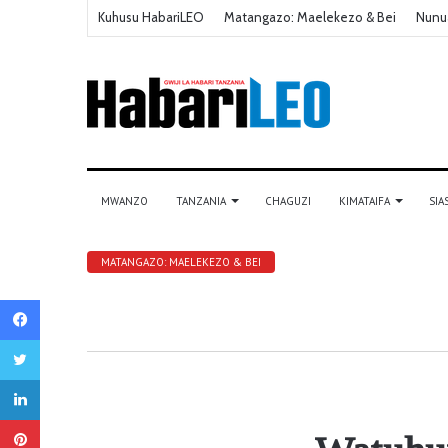
Kuhusu HabariLEO
Matangazo: Maelekezo & Bei
Nunu
MWANZO
TANZANIA
CHAGUZI
KIMATAIFA
SIA
MATANGAZO: MAELEKEZO & BEI
Facebook
Twitter
LinkedIn
Pinterest