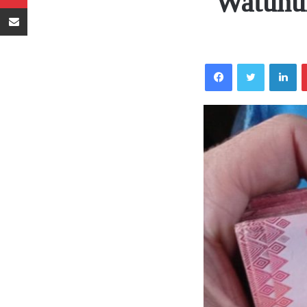
Watuhum
Sambaza kupitia barua pepe
Facebook
Twitter
LinkedIn