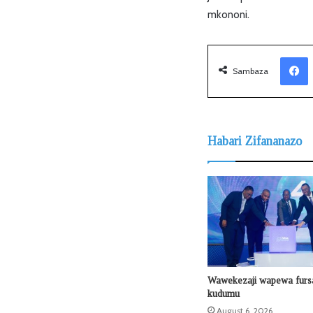
mkononi.
Facebook
Sambaza
Habari Zifananazo
Wawekezaji wapewa fursa
kudumu
August 6, 2026