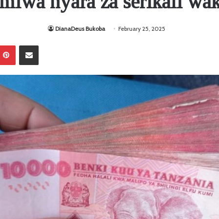
iwa nyara za serikali w
DianaDeus Bukoba
February 25, 2025
Pinterest
Sambaza kupitia barua pepe