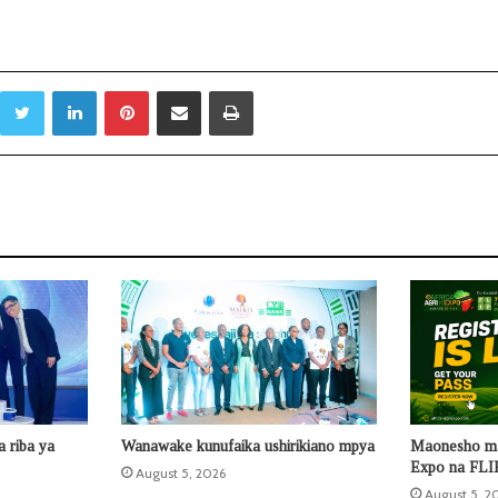
Twitter
LinkedIn
Pinterest
Sambaza kupitia barua pepe
Print
 riba ya
Wanawake kunufaika ushirikiano mpya
Maonesho ma
Expo na FLIP
August 5, 2026
August 5, 2