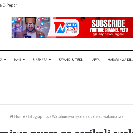
a E-Paper
SA
JAMII
BIASHARA
SAYANSI & TEKN.
AFYA
HABARI KWA KIN
Home
/
Infographics
/
Watuhumiwa nyara za serikali wakamatwa