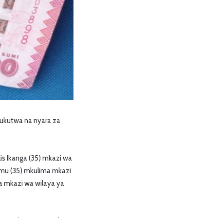
kukutwa na nyara za
s Ikanga (35) mkazi wa
umu (35) mkulima mkazi
 mkazi wa wilaya ya