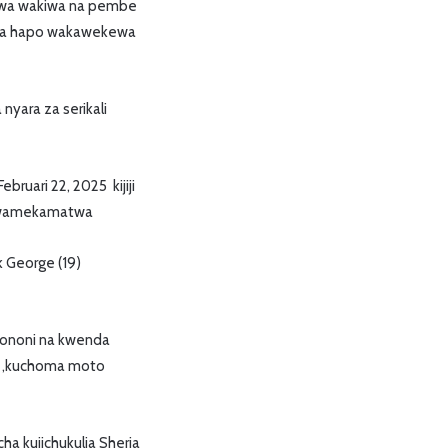
twa wakiwa na pembe
 ya hapo wakawekewa
nyara za serikali
bruari 22, 2025 kijiji
e wamekamatwa
 George (19)
kononi na kwenda
 1 ,kuchoma moto
cha kujichukulia Sheria