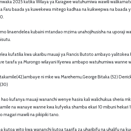
mwaka 2025 katika Wilaya ya Karagwe watuhumiwa wawili walikama
 ya Faru baada ya kuwekewa mitego kadhaa na kuikwepwa na baada
0.
humo linaendelea kubaini mtandao mzima unahojihusisha na uporaji wa 
isutu.
elea kufatilia kwa ukaribu mauaji ya Francis Butoto ambayo yalitokea Fe
ibare tarafa ya Murongo wilayani Kyerwa ambapo watuhumiwa wann
Bitakamile(42)ambaye ni mke wa Marehemu,George Bitaka (52) Derrick
 (30)
 hao kufanya mauaji wananchi wenye hasira kali walichukua sheria m
alamile na wanaye wanne kwa kufyeka shamba ekari 10 mibuni hekari
agari mawili na pikipiki tano.
lea kutoa wito kwa wananchi kutoa taarifa za uharibifu na uhalifu na ku