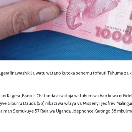
Kagera linawashikilia watu watano kutoka sehemu tofauti Tuhuma za 
ni Kagera ,Brasius Chatanda aliwataja watuhumiwa hao kuwa ni Fideli
gwe,Giburiru Dauda (58) mkazi wa wilaya ya Missenyi, Jeofrey Maling
ulaiman Semukuye 57 Raia wa Uganda ,Idephonce Karongo 58 mkulima