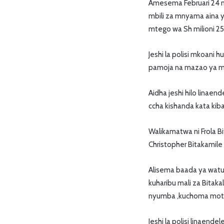
Amesema Februari 24 
mbili za mnyama aina
mtego wa Sh milioni 25
Jeshi la polisi mkoani 
pamoja na mazao ya m
Aidha jeshi hilo linaend
ccha kishanda kata k
Walikamatwa ni Frola 
Christopher Bitakamile
Alisema baada ya watu
kuharibu mali za Bitak
nyumba ,kuchoma moto m
Jeshi la polisi linaende