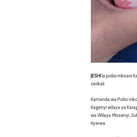
JESHI
la polisi mkoani 
serikali.
Kamanda wa Polisi mkoa
Kagenyi wilaya ya Kara
wa Wilaya Missenyi ,S
Kyerwa.