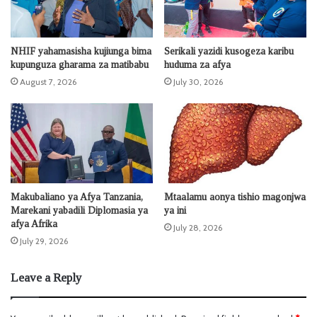
NHIF yahamasisha kujiunga bima
Serikali yazidi kusogeza karibu
kupunguza gharama za matibabu
huduma za afya
August 7, 2026
July 30, 2026
Makubaliano ya Afya Tanzania,
Mtaalamu aonya tishio magonjwa
Marekani yabadili Diplomasia ya
ya ini
afya Afrika
July 28, 2026
July 29, 2026
Leave a Reply