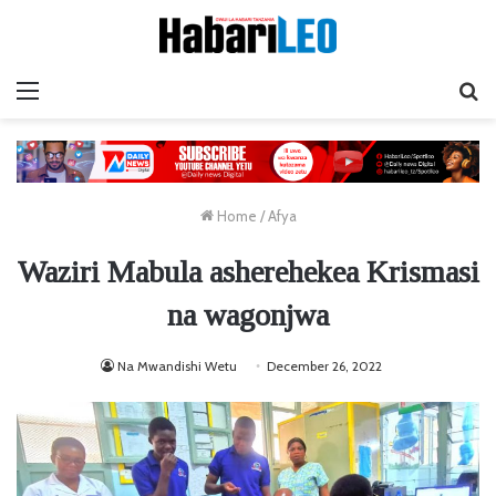
Menu
Ta
Home
/
Afya
Waziri Mabula asherehekea Krismasi
na wagonjwa
Na Mwandishi Wetu
December 26, 2022