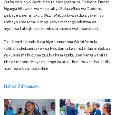
Katika ziara hiyo Waziri Mabula aliongozana na Dk Ibenzi Ernest
Mganga Mfawidhi wa Hospitali ya Rufaa Mkoa wa Dodoma,
ambaye amemshukuru Waziri Mabula kwa sadaka yake hiyo,
ambayo amesema ni moja katika mchango mkubwa wa
mgonjwa kufarijika pale ambapo anaona watu wanamjali.
Dkt. Ibenzi alitumia fursa hiyo kumuomba Waziri Mabula
kufikisha shukrani zake kwa Rais Samia kwa mafanikio makubwa
ya kuboresha huduma za afya hasa katika upatikanaji wa vifaa
tiba na maboresho ya majengo ya utoaji huduma za afya, katika
maeneo mbalimbali nchini.
Habari Zifananazo