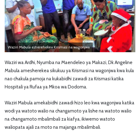
Waziri Mabula asherehekea Krismasi na wagonjwa
Waziri wa Ardhi, Nyumba na Maendeleo ya Makazi, Dk Angeline
Mabula amesherekea sikukuu ya Krismasi na wagonjwa kwa kula
nao chakula pamoja na kukabidhi zawadi za Krismasi katika
Hospitali ya Rufaa ya Mkoa wa Dodoma.
Waziri Mabula amekabidhi zawadi hizo leo kwa wagonjwa katika
wodi ya watoto walio na changamoto ya lishe na watoto walio
na changamoto mbalimbali za kiafya, ikiwemo watoto
waliopata ajali za moto na majanga mbalimbali.