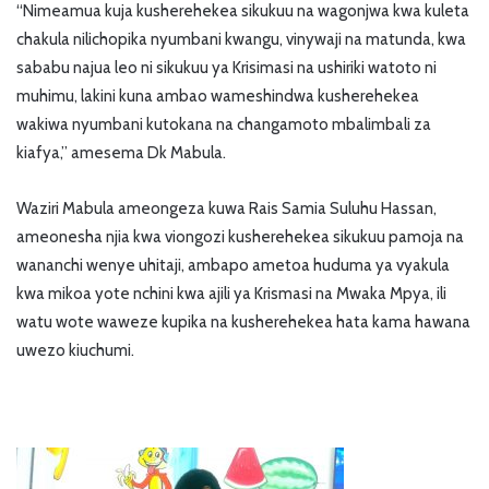
“Nimeamua kuja kusherehekea sikukuu na wagonjwa kwa kuleta
chakula nilichopika nyumbani kwangu, vinywaji na matunda, kwa
sababu najua leo ni sikukuu ya Krisimasi na ushiriki watoto ni
muhimu, lakini kuna ambao wameshindwa kusherehekea
wakiwa nyumbani kutokana na changamoto mbalimbali za
kiafya,” amesema Dk Mabula.
Waziri Mabula ameongeza kuwa Rais Samia Suluhu Hassan,
ameonesha njia kwa viongozi kusherehekea sikukuu pamoja na
wananchi wenye uhitaji, ambapo ametoa huduma ya vyakula
kwa mikoa yote nchini kwa ajili ya Krismasi na Mwaka Mpya, ili
watu wote waweze kupika na kusherehekea hata kama hawana
uwezo kiuchumi.