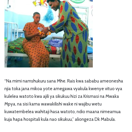
“Na mimi namshukuru sana Mhe. Rais kwa sababu ameonesha
njia toka jana mikoa yote amegawa vyakula kwenye vituo vya
kulelea watoto kwa ajili ya sikukuu hizi za Krismasi na Mwaka
Mpya, na sisi kama wawakilishi wake ni wajibu wetu
kuwatembelea wahitaji hasa watoto, ndio maana nimeamua
kuja hapa hospitali kula nao sikukuu,” aliongeza Dk Mabula.