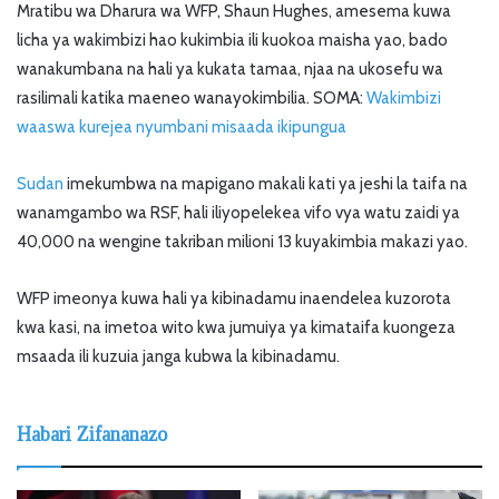
Mratibu wa Dharura wa WFP, Shaun Hughes, amesema kuwa
licha ya wakimbizi hao kukimbia ili kuokoa maisha yao, bado
wanakumbana na hali ya kukata tamaa, njaa na ukosefu wa
rasilimali katika maeneo wanayokimbilia. SOMA:
Wakimbizi
waaswa kurejea nyumbani misaada ikipungua
Sudan
imekumbwa na mapigano makali kati ya jeshi la taifa na
wanamgambo wa RSF, hali iliyopelekea vifo vya watu zaidi ya
40,000 na wengine takriban milioni 13 kuyakimbia makazi yao.
WFP imeonya kuwa hali ya kibinadamu inaendelea kuzorota
kwa kasi, na imetoa wito kwa jumuiya ya kimataifa kuongeza
msaada ili kuzuia janga kubwa la kibinadamu.
Habari Zifananazo