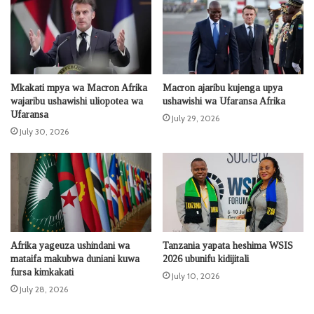
Mkakati mpya wa Macron Afrika
Macron ajaribu kujenga upya
wajaribu ushawishi uliopotea wa
ushawishi wa Ufaransa Afrika
Ufaransa
July 29, 2026
July 30, 2026
Afrika yageuza ushindani wa
Tanzania yapata heshima WSIS
mataifa makubwa duniani kuwa
2026 ubunifu kidijitali
fursa kimkakati
July 10, 2026
July 28, 2026