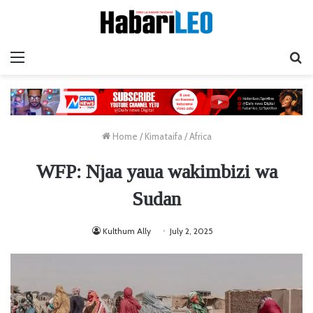
Menu
Ta
Home
/
Kimataifa
/
Africa
WFP: Njaa yaua wakimbizi wa
Sudan
Kulthum Ally
July 2, 2025