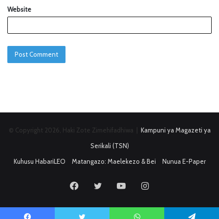
Website
© Copyright 2026, Haki Zote Zimehifadhiwa |
Kampuni ya Magazeti ya
Serikali (TSN)
Kuhusu HabariLEO
Matangazo: Maelekezo & Bei
Nunua E-Paper
Facebook
Twitter
YouTube
Instagram