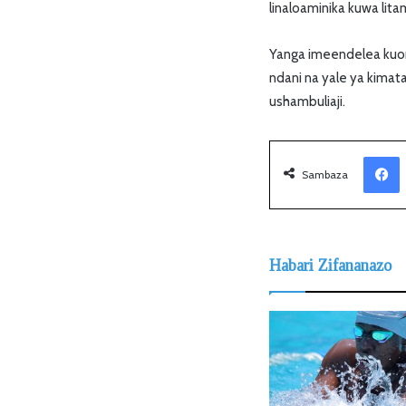
linaloaminika kuwa lita
Yanga imeendelea kuone
ndani na yale ya kimata
ushambuliaji.
Facebook
Sambaza
Habari Zifananazo