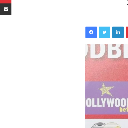
Sambaza kupitia barua pepe
Facebook
Twitter
LinkedIn