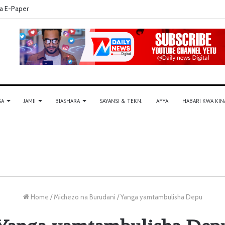
a E-Paper
SA
JAMII
BIASHARA
SAYANSI & TEKN.
AFYA
HABARI KWA KIN
Home
/
Michezo na Burudani
/
Yanga yamtambulisha Depu