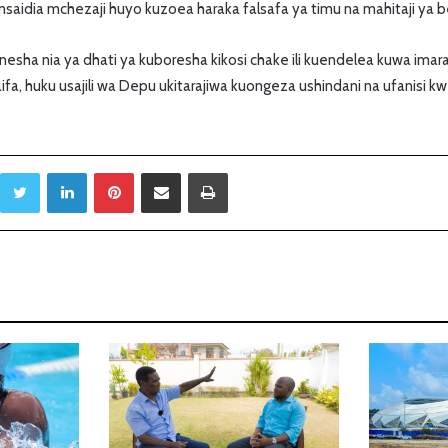
msaidia mchezaji huyo kuzoea haraka falsafa ya timu na mahitaji ya be
sha nia ya dhati ya kuboresha kikosi chake ili kuendelea kuwa imar
ifa, huku usajili wa Depu ukitarajiwa kuongeza ushindani na ufanisi k
Twitter
LinkedIn
Pinterest
Sambaza kupitia barua pepe
Print