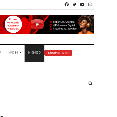
Facebook
Twitter
YouTube
Instagram
A
MADINI
MICHEZO
NUNUA E-PAPER
Tafuta