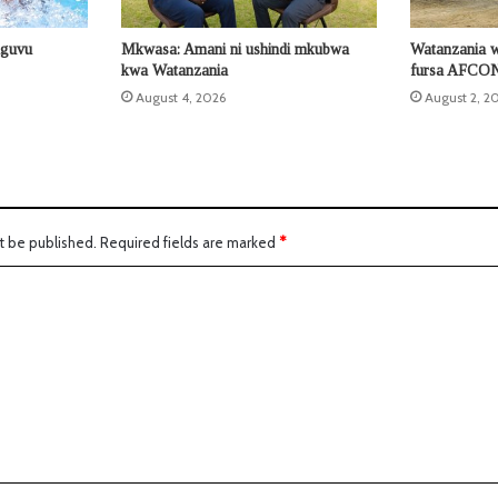
nguvu
Mkwasa: Amani ni ushindi mkubwa
Watanzania 
kwa Watanzania
fursa AFCO
August 4, 2026
August 2, 2
t be published.
Required fields are marked
*