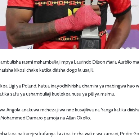
mbulisha rasmi mshambuliaji mpya Laurindo Dilson Maria Aurélio m
risha kikosi chake katika dirisha dogo la usajili.
kea Ligi ya Poland, hatua inayodhihirisha dhamira ya mabingwa hao w
tika safu ya ushambuliaji kuelekea nusu ya pili ya msimu.
 wa Angola anakuwa mchezaji wa nne kusajiliwa na Yanga katika diris
Mohammed Damaro pamoja na Allan Okello.
mbatana na kurejea kufanya kazi na kocha wake wa zamani, Pedro G