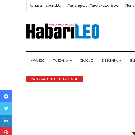
Kuhusu HabariLEO
Matangazo: Maelekezo & Bei
Nunu
MWANZO
TANZANIA
CHAGUZI
KIMATAIFA
SIA
MATANGAZO: MAELEKEZO & BEI
Facebook
Twitter
LinkedIn
Pinterest