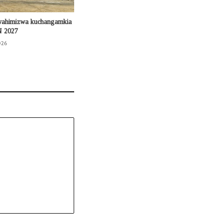
wahimizwa kuchangamkia
N 2027
026