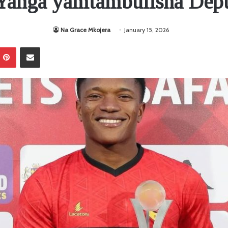
Yanga yamtambulisha Dep
Na Grace Mkojera
January 15, 2026
Pinterest
Sambaza kupitia barua pepe