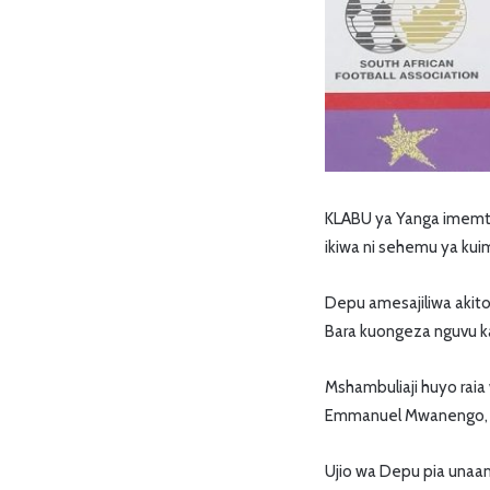
KLABU ya Yanga imemta
ikiwa ni sehemu ya kuima
Depu amesajiliwa akito
Bara kuongeza nguvu ka
Mshambuliaji huyo raia
Emmanuel Mwanengo, 
Ujio wa Depu pia unaa