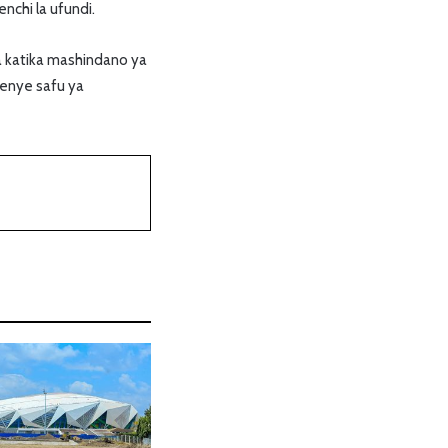
nchi la ufundi.
a katika mashindano ya
wenye safu ya