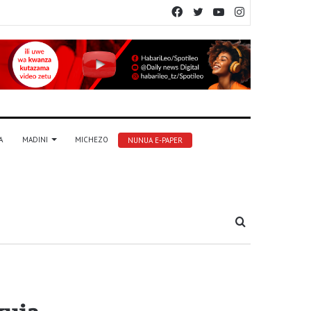
Facebook
Twitter
YouTube
Instagram
A
MADINI
MICHEZO
NUNUA E-PAPER
Tafuta