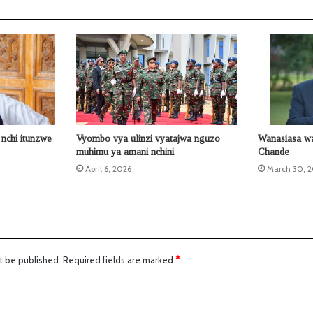
nchi itunzwe
Vyombo vya ulinzi vyatajwa nguzo
Wanasiasa wa
muhimu ya amani nchini
Chande
April 6, 2026
March 30, 
t be published.
Required fields are marked
*