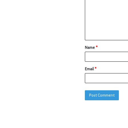
Name
*
Email
*