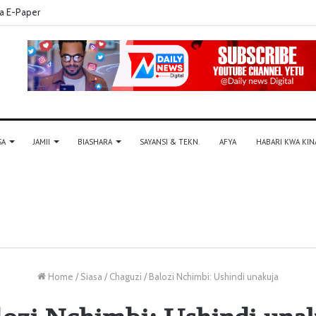
a E-Paper
SA
JAMII
BIASHARA
SAYANSI & TEKN.
AFYA
HABARI KWA KIN
Home
/
Siasa
/
Chaguzi
/
Balozi Nchimbi: Ushindi unakuja