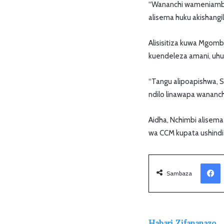
“Wananchi wameniambia
alisema huku akishang
Alisisitiza kuwa Mgomb
kuendeleza amani, uhu
“Tangu alipoapishwa, S
ndilo linawapa wananc
Aidha, Nchimbi alisema
wa CCM kupata ushindi 
Facebook
Sambaza
Habari Zifananazo