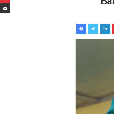
Bal
Sambaza kupitia barua pepe
Facebook
Twitter
LinkedIn