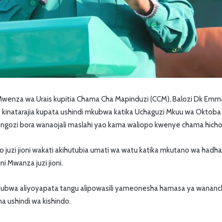
za wa Urais kupitia Chama Cha Mapinduzi (CCM), Balozi Dk Emm
inatarajia kupata ushindi mkubwa katika Uchaguzi Mkuu wa Oktoba
ongozi bora wanaojali maslahi yao kama waliopo kwenye chama hicho
 juzi jioni wakati akihutubia umati wa watu katika mkutano wa hadha
ini Mwanza juzi jioni.
bwa aliyoyapata tangu alipowasili yameonesha hamasa ya wananchi
 ushindi wa kishindo.