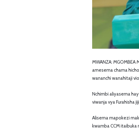
MWANZA: MGOMBEA Mwen
amesema chama hicho k
wananchi wanahitaji vi
Nchimbi aliyasema hayo
viwanja vya Furahisha jij
Alisema mapokezi maku
kwamba CCM itaibuka na