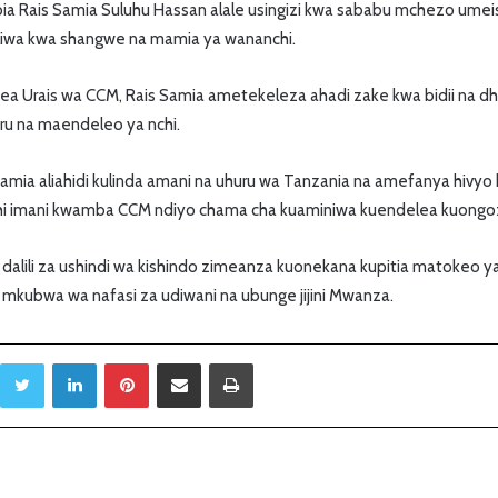
 Rais Samia Suluhu Hassan alale usingizi kwa sababu mchezo umeish
iliwa kwa shangwe na mamia ya wananchi.
ea Urais wa CCM, Rais Samia ametekeleza ahadi zake kwa bidii na d
ru na maendeleo ya nchi.
amia aliahidi kulinda amani na uhuru wa Tanzania na amefanya hivyo 
hi imani kwamba CCM ndiyo chama cha kuaminiwa kuendelea kuongoza
 dalili za ushindi wa kishindo zimeanza kuonekana kupitia matokeo 
mkubwa wa nafasi za udiwani na ubunge jijini Mwanza.
Twitter
LinkedIn
Pinterest
Sambaza kupitia barua pepe
Print