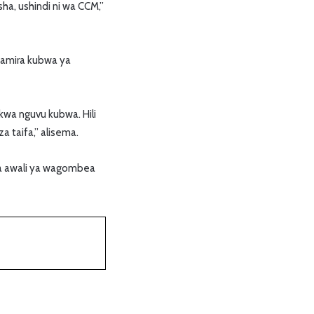
a, ushindi ni wa CCM,”
hamira kubwa ya
kwa nguvu kubwa. Hili
 taifa,” alisema.
ya awali ya wagombea