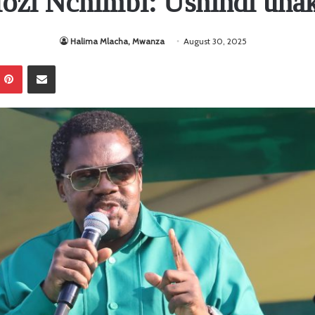
ozi Nchimbi: Ushindi una
Halima Mlacha, Mwanza
August 30, 2025
Pinterest
Sambaza kupitia barua pepe