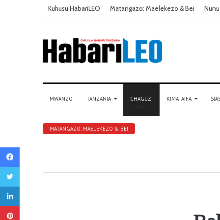
Kuhusu HabariLEO
Matangazo: Maelekezo & Bei
Nunu
MWANZO
TANZANIA
CHAGUZI
KIMATAIFA
SIA
MATANGAZO: MAELEKEZO & BEI
Facebook
Twitter
LinkedIn
Pinterest