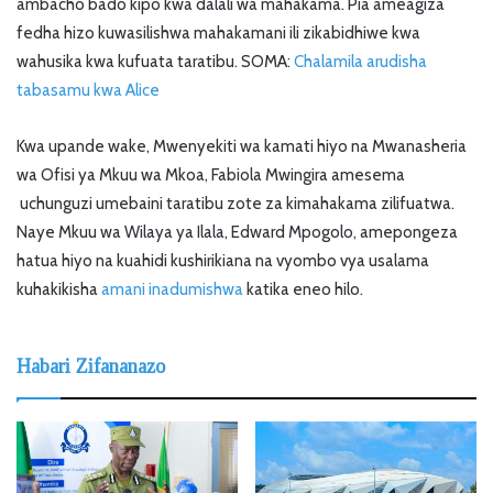
ambacho bado kipo kwa dalali wa mahakama. Pia ameagiza
fedha hizo kuwasilishwa mahakamani ili zikabidhiwe kwa
wahusika kwa kufuata taratibu. SOMA:
Chalamila arudisha
tabasamu kwa Alice
Kwa upande wake, Mwenyekiti wa kamati hiyo na Mwanasheria
wa Ofisi ya Mkuu wa Mkoa, Fabiola Mwingira amesema
uchunguzi umebaini taratibu zote za kimahakama zilifuatwa.
Naye Mkuu wa Wilaya ya Ilala, Edward Mpogolo, amepongeza
hatua hiyo na kuahidi kushirikiana na vyombo vya usalama
kuhakikisha
amani inadumishwa
katika eneo hilo.
Habari Zifananazo