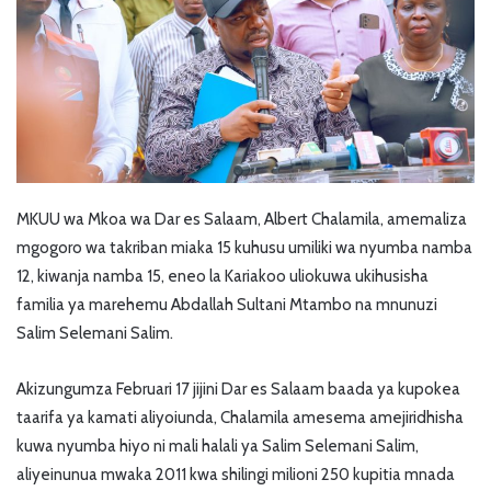
MKUU wa Mkoa wa Dar es Salaam, Albert Chalamila, amemaliza
mgogoro wa takriban miaka 15 kuhusu umiliki wa nyumba namba
12, kiwanja namba 15, eneo la Kariakoo uliokuwa ukihusisha
familia ya marehemu Abdallah Sultani Mtambo na mnunuzi
Salim Selemani Salim.
Akizungumza Februari 17 jijini Dar es Salaam baada ya kupokea
taarifa ya kamati aliyoiunda, Chalamila amesema amejiridhisha
kuwa nyumba hiyo ni mali halali ya Salim Selemani Salim,
aliyeinunua mwaka 2011 kwa shilingi milioni 250 kupitia mnada