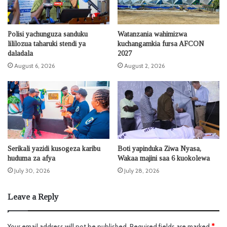
Polisi yachunguza sanduku
Watanzania wahimizwa
lililozua taharuki stendi ya
kuchangamkia fursa AFCON
daladala
2027
August 6, 2026
August 2, 2026
Serikali yazidi kusogeza karibu
Boti yapinduka Ziwa Nyasa,
huduma za afya
Wakaa majini saa 6 kuokolewa
July 30, 2026
July 28, 2026
Leave a Reply
Your email address will not be published.
Required fields are marked
*