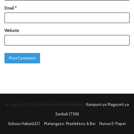
Email
*
Website
© Copyright 2026, Haki Zote Zimehifadhiwa |
Kampuni ya Magazeti ya
Serikali (TSN)
Kuhusu HabariLEO
Matangazo: Maelekezo & Bei
Nunua E-Paper