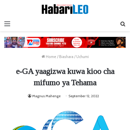
Menu
Ta
Home
/
Biashara
/
Uchumi
e-GA yaagizwa kuwa kioo cha
mifumo ya Tehama
Magnus Mahenge
September 12, 2022