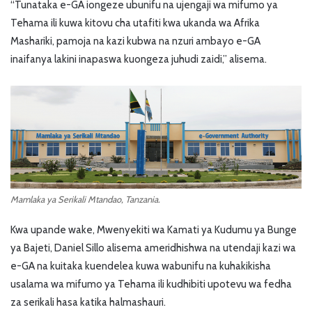
“Tunataka e-GA iongeze ubunifu na ujengaji wa mifumo ya
Tehama ili kuwa kitovu cha utafiti kwa ukanda wa Afrika
Mashariki, pamoja na kazi kubwa na nzuri ambayo e-GA
inaifanya lakini inapaswa kuongeza juhudi zaidi,” alisema.
Mamlaka ya Serikali Mtandao, Tanzania.
Kwa upande wake, Mwenyekiti wa Kamati ya Kudumu ya Bunge
ya Bajeti, Daniel Sillo alisema ameridhishwa na utendaji kazi wa
e-GA na kuitaka kuendelea kuwa wabunifu na kuhakikisha
usalama wa mifumo ya Tehama ili kudhibiti upotevu wa fedha
za serikali hasa katika halmashauri.