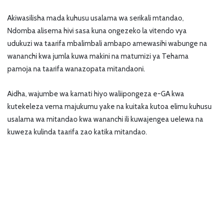
Akiwasilisha mada kuhusu usalama wa serikali mtandao,
Ndomba alisema hivi sasa kuna ongezeko la vitendo vya
udukuzi wa taarifa mbalimbali ambapo amewasihi wabunge na
wananchi kwa jumla kuwa makini na matumizi ya Tehama
pamoja na taarifa wanazopata mitandaoni.
Aidha, wajumbe wa kamati hiyo waliipongeza e-GA kwa
kutekeleza vema majukumu yake na kuitaka kutoa elimu kuhusu
usalama wa mitandao kwa wananchi ili kuwajengea uelewa na
kuweza kulinda taarifa zao katika mitandao.