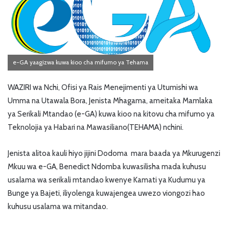
e-GA yaagizwa kuwa kioo cha mifumo ya Tehama
WAZIRI wa Nchi, Ofisi ya Rais Menejimenti ya Utumishi wa
Umma na Utawala Bora, Jenista Mhagama, ameitaka Mamlaka
ya Serikali Mtandao (e-GA) kuwa kioo na kitovu cha mifumo ya
Teknolojia ya Habari na Mawasiliano(TEHAMA) nchini.
Jenista alitoa kauli hiyo jijini Dodoma mara baada ya Mkurugenzi
Mkuu wa e-GA, Benedict Ndomba kuwasilisha mada kuhusu
usalama wa serikali mtandao kwenye Kamati ya Kudumu ya
Bunge ya Bajeti, iliyolenga kuwajengea uwezo viongozi hao
kuhusu usalama wa mitandao.