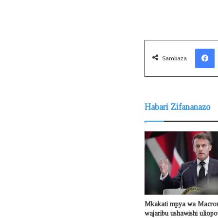
Facebook
Sambaza
Habari Zifananazo
Mkakati mpya wa Macron
wajaribu ushawishi uliop