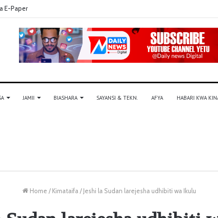
a E-Paper
SA
JAMII
BIASHARA
SAYANSI & TEKN.
AFYA
HABARI KWA KIN
Home
/
Kimataifa
/
Jeshi la Sudan larejesha udhibiti wa Ikulu