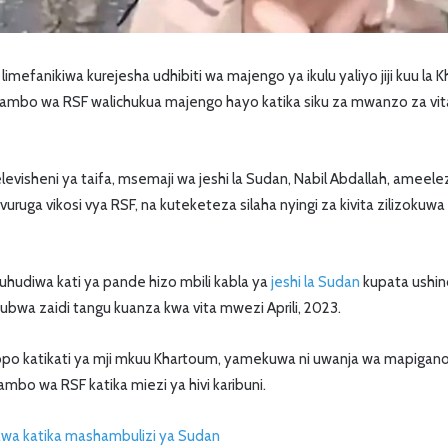
limefanikiwa kurejesha udhibiti wa majengo ya ikulu yaliyo jiji kuu la K
mbo wa RSF walichukua majengo hayo katika siku za mwanzo za vita,
evisheni ya taifa, msemaji wa jeshi la Sudan, Nabil Abdallah, ameele
uvuruga vikosi vya RSF, na kuteketeza silaha nyingi za kivita zilizokuw
uhudiwa kati ya pande hizo mbili kabla ya
jeshi la Sudan
kupata ushin
bwa zaidi tangu kuanza kwa vita mwezi Aprili, 2023.
yopo katikati ya mji mkuu Khartoum, yamekuwa ni uwanja wa mapigano 
mbo wa RSF katika miezi ya hivi karibuni.
a katika mashambulizi ya Sudan