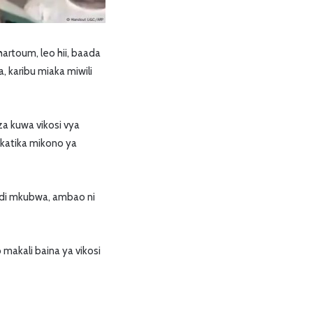
hartoum, leo hii, baada
 karibu miaka miwili
za kuwa vikosi vya
a katika mikono ya
di mkubwa, ambao ni
makali baina ya vikosi