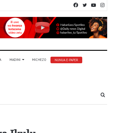
Facebook
Twitter
YouTube
Instagram
A
MADINI
MICHEZO
NUNUA E-PAPER
Tafuta