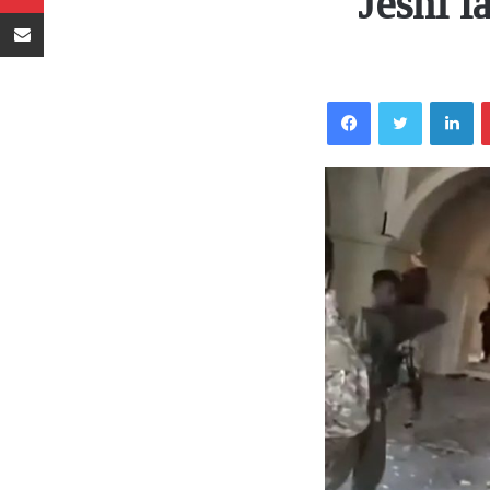
Jeshi l
Sambaza kupitia barua pepe
Facebook
Twitter
LinkedIn