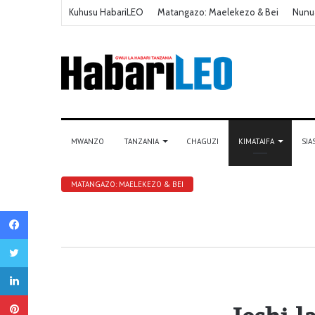
Kuhusu HabariLEO
Matangazo: Maelekezo & Bei
Nunu
MWANZO
TANZANIA
CHAGUZI
KIMATAIFA
SIA
MATANGAZO: MAELEKEZO & BEI
Facebook
Twitter
LinkedIn
Pinterest