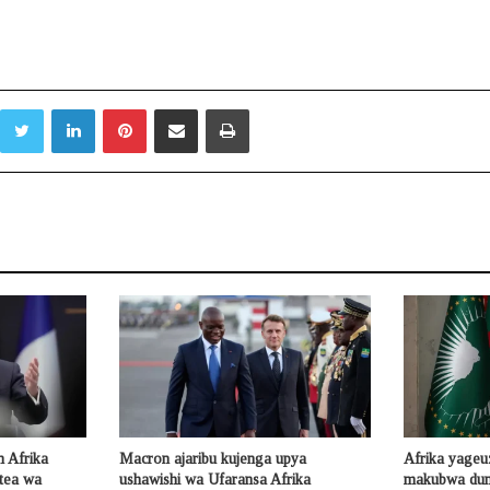
Twitter
LinkedIn
Pinterest
Sambaza kupitia barua pepe
Print
 Afrika
Macron ajaribu kujenga upya
Afrika yageu
otea wa
ushawishi wa Ufaransa Afrika
makubwa duni