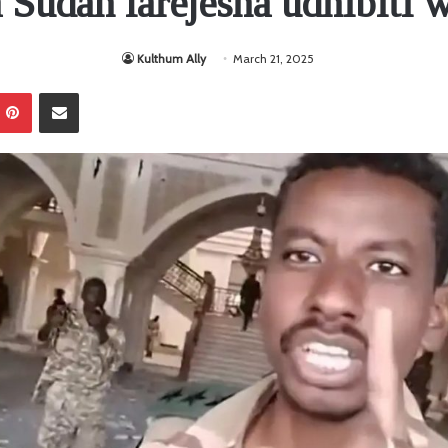
a Sudan larejesha udhibiti 
Kulthum Ally
March 21, 2025
Pinterest
Sambaza kupitia barua pepe