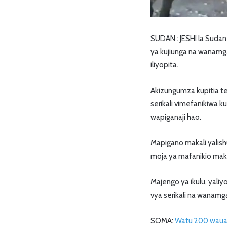
SUDAN : JESHI la Sudan 
ya kujiunga na wanamga
iliyopita.
Akizungumza kupitia tel
serikali vimefanikiwa k
wapiganaji hao.
Mapigano makali yalish
moja ya mafanikio maku
Majengo ya ikulu, yali
vya serikali na wanamga
SOMA:
Watu 200 wauaw