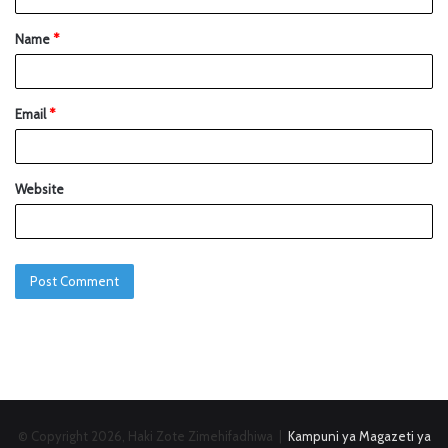
Name
*
Email
*
Website
© Copyright 2026, Haki Zote Zimehifadhiwa |
Kampuni ya Magazeti ya