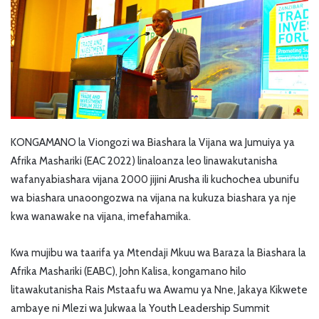
KONGAMANO la Viongozi wa Biashara la Vijana wa Jumuiya ya
Afrika Mashariki (EAC 2022) linaloanza leo linawakutanisha
wafanyabiashara vijana 2000 jijini Arusha ili kuchochea ubunifu
wa biashara unaoongozwa na vijana na kukuza biashara ya nje
kwa wanawake na vijana, imefahamika.
Kwa mujibu wa taarifa ya Mtendaji Mkuu wa Baraza la Biashara la
Afrika Mashariki (EABC), John Kalisa, kongamano hilo
litawakutanisha Rais Mstaafu wa Awamu ya Nne, Jakaya Kikwete
ambaye ni Mlezi wa Jukwaa la Youth Leadership Summit