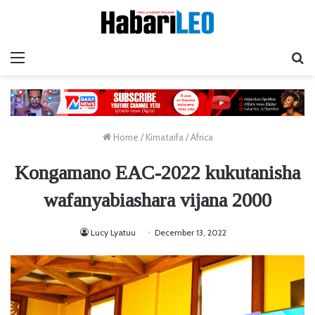
Menu
Ta
Home
/
Kimataifa
/
Africa
Kongamano EAC-2022 kukutanisha
wafanyabiashara vijana 2000
Lucy Lyatuu
December 13, 2022