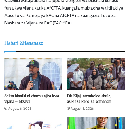
washiriki watajadiliana na jopo la viongozi wa biashara kuhusu
fursa kwa vijana katika AfCFTA, kuangalia muktadha wa Itifaki ya
Masoko ya Pamoja ya EAC na AfCFTA na kuangazia Tuzo za
Biashara za Vijana za EAC (EAC-YEA).
Habari Zifananazo
Sekta binafsi ni chachu ajira kwa
Dk Kijaji atembelea shule,
vijana – Mzava
asikiliza kero za wananchi
August 6, 2026
August 6, 2026