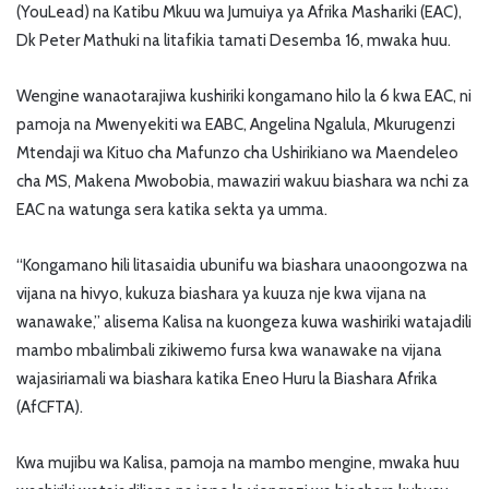
(YouLead) na Katibu Mkuu wa Jumuiya ya Afrika Mashariki (EAC),
Dk Peter Mathuki na litafikia tamati Desemba 16, mwaka huu.
Wengine wanaotarajiwa kushiriki kongamano hilo la 6 kwa EAC, ni
pamoja na Mwenyekiti wa EABC, Angelina Ngalula, Mkurugenzi
Mtendaji wa Kituo cha Mafunzo cha Ushirikiano wa Maendeleo
cha MS, Makena Mwobobia, mawaziri wakuu biashara wa nchi za
EAC na watunga sera katika sekta ya umma.
“Kongamano hili litasaidia ubunifu wa biashara unaoongozwa na
vijana na hivyo, kukuza biashara ya kuuza nje kwa vijana na
wanawake,” alisema Kalisa na kuongeza kuwa washiriki watajadili
mambo mbalimbali zikiwemo fursa kwa wanawake na vijana
wajasiriamali wa biashara katika Eneo Huru la Biashara Afrika
(AfCFTA).
Kwa mujibu wa Kalisa, pamoja na mambo mengine, mwaka huu