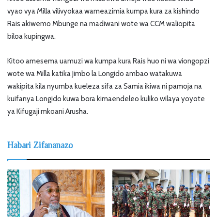
vyao vya Milla vilivyokaa wameazimia kumpa kura za kishindo
Rais akiwemo Mbunge na madiwani wote wa CCM waliopita
biloa kupingwa.
Kitoo amesema uamuzi wa kumpa kura Rais huo ni wa viongopzi
wote wa Milla katika Jimbo la Longido ambao watakuwa
wakipita kila nyumba kueleza sifa za Samia ikiwa ni pamoja na
kuifanya Longido kuwa bora kimaendeleo kuliko wilaya yoyote
ya Kifugaji mkoani Arusha.
Habari Zifananazo