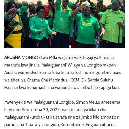
ARUSHA
: VIONGOZI wa Milla wa Jamii ya Kifugaji ya Kimasai
maarufu kwa jina la ‘Malaiguanani’ Wilaya ya Longido mkoani
Arusha wameahidi kumtafutia kura za kishindo mgombea urais
wa tiketi ya Chama Cha Mapinduzi (CCM) Dk Samia Suluhu
Hassan kwa kuhamashisha wananchi wa jimbo hilo kupiga kura.
Mwenyekiti wa Malaiguanani Longido, Simon Melau amesema
hayo leo Septemba 29, 2025 mara baada ya kikao cha
Malaiguanani kutoka katika tarafa nne za jimbo hilo ambazo ni
pamoja na Tarafa ya Longido, Ketumbeine ,Engaranaibor na