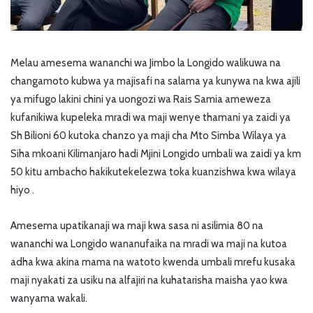
Melau amesema wananchi wa Jimbo la Longido walikuwa na
changamoto kubwa ya majisafi na salama ya kunywa na kwa ajili
ya mifugo lakini chini ya uongozi wa Rais Samia ameweza
kufanikiwa kupeleka mradi wa maji wenye thamani ya zaidi ya
Sh Bilioni 60 kutoka chanzo ya maji cha Mto Simba Wilaya ya
Siha mkoani Kilimanjaro hadi Mjini Longido umbali wa zaidi ya km
50 kitu ambacho hakikutekelezwa toka kuanzishwa kwa wilaya
hiyo .
Amesema upatikanaji wa maji kwa sasa ni asilimia 80 na
wananchi wa Longido wananufaika na mradi wa maji na kutoa
adha kwa akina mama na watoto kwenda umbali mrefu kusaka
maji nyakati za usiku na alfajiri na kuhatarisha maisha yao kwa
wanyama wakali.