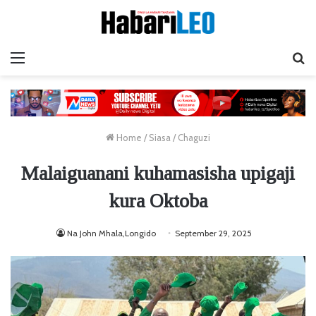
Menu
Ta
Home
/
Siasa
/
Chaguzi
Malaiguanani kuhamasisha upigaji
kura Oktoba
Na John Mhala,Longido
September 29, 2025