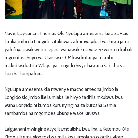
Naye, Laiguanani Thomas Ole Ngulupa amesema kura za Rais
katika Jimbo la Longido zitakuwa za kumwagika kwa kuwa jamii
ya kifugaji wakiwemo vijana,wanawake na wazee wamemkubali
mgombea huyo wa Urais wa CCM kwa kufanya mambo
makubwa katika Wilaya ya Longido hivyo hawana sababu ya
kuacha kumpa kura.
Ngulupa amesema kila mwenye macho ameona Jimbo la
Longido sio Jimbo lile la miaka ile hivyo fadhila mkubwa kwa
wana Longido ni kumpa kura nyingi na za kutosha Samia
sambamba na mgombea ubunge wake Kiruswa.
Laiguanani mwingine aliyejitambulisha kwa jina la Kelembu Ole
Kitoo alisema viongozi wa milla kwa umoja wao katika vikao