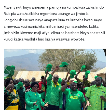
Mwenyekiti huyo amesema pamoja na kumpa kura za kishindo
Rais pia watahakikisha mgombea ubunge wa jimbo la
Longido,Dk Kiruswa naye anapata kura za kutosha kwani naye
ameweza kusimamia kikamilifu miradi ya maendeleo katika
Jimbo hilo ikiwemo maji, afya, elimu na barabara hivyo anastahili
kurudi katika wadhifa huo bila ya wasiwasi wowote.