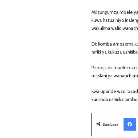
Akizungumza mbele ya 
kuwa hatua hiyo inale
wakulima walio wanac
Dk Komba amesema kuwa
rafiki ya kukuza ushirik
Pamoja na maelekezo ha
maslahi ya wananchama w
Kwa upande wao, baadh
kuulinda ushirika jambo
Facebook
Sambaza