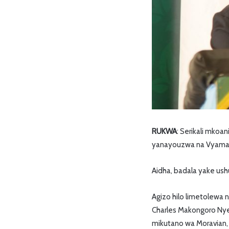
RUKWA
: Serikali mko
yanayouzwa na Vyama v
Aidha, badala yake us
Agizo hilo limetolewa
Charles Makongoro Nyer
mikutano wa Moravian