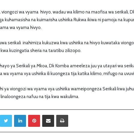
viongozi wa vyama hivyo, wadau wa kilimo na maofisa wa serikali
nga kuhamasisha na kuimarisha ushirika Rukwa ikiwa ni pamoja na ku
hama wa vyama hivyo.
 serikali inahimiza kukuzwa kwa ushirika na hivyo kuwataka viongo
a kwa kuzingatia sheria na taratibu zilizopo.
yo ya Serikali ya Mkoa, Dk Komba ameeleza juu ya utayari wa serika
a vyama vya ushirika ili kuongeza tija katika kilimo, mifugo na uvuvi
i ya viongozi wa vyama vya ushirika wameipongeza Serikali kwa juh
 linaloongeza nafuu na tija kwa wakulima.
Twitter
LinkedIn
Pinterest
Sambaza kupitia barua pepe
Print