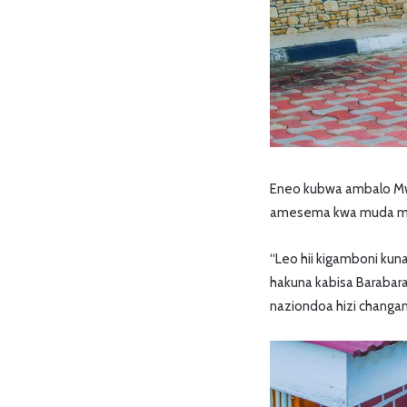
Eneo kubwa ambalo Mw
amesema kwa muda mre
“Leo hii kigamboni ku
hakuna kabisa Barabara,
naziondoa hizi chang