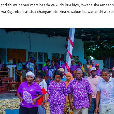
andishi wa habari, mara baada ya kuchukua hiyo, Mwanaisha amese
e wa Kigamboni atatua changamoto zinazowakumba wananchi wake n