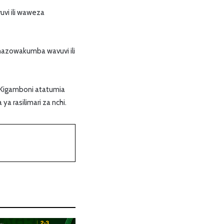
vi ili waweza
inazowakumba wavuvi ili
 Kigamboni atatumia
a rasilimari za nchi.