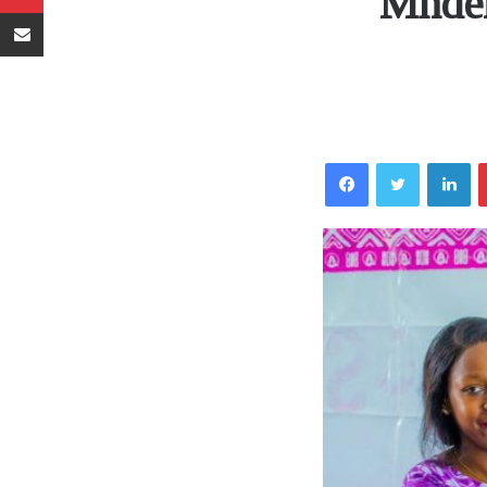
Mndem
Sambaza kupitia barua pepe
Facebook
Twitter
LinkedIn