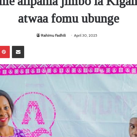
e alipania jimbo la Kiga
atwaa fomu ubunge
Rahimu Fadhili
April 30, 2025
Pinterest
Sambaza kupitia barua pepe