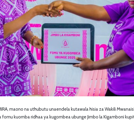
RA, maono na uthubutu unaendela kutawala hisia za Wakili Mwan
ua fomu kuomba ridhaa ya kugombea ubunge Jimbo la Kigamboni kupi