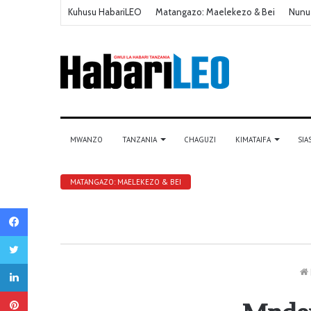
Kuhusu HabariLEO
Matangazo: Maelekezo & Bei
Nunu
MWANZO
TANZANIA
CHAGUZI
KIMATAIFA
SIA
MATANGAZO: MAELEKEZO & BEI
Facebook
Twitter
LinkedIn
Pinterest