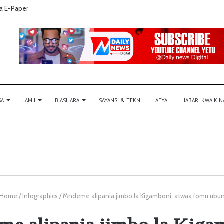
a E-Paper
SA
JAMII
BIASHARA
SAYANSI & TEKN.
AFYA
HABARI KWA KIN
Home
/
Infographics
/
Mndeme alipania jimbo la Kigamboni, atwaa fomu ubu