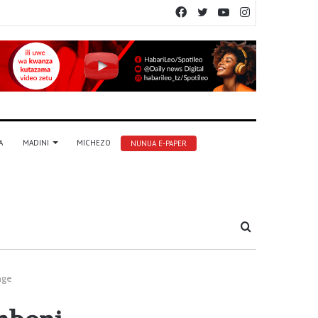
Facebook
Twitter
YouTube
Instagram
A
MADINI
MICHEZO
NUNUA E-PAPER
Tafuta
nge