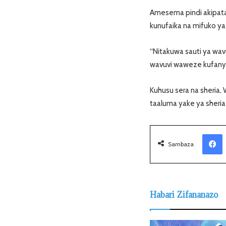
Amesema pindi akipata
kunufaika na mifuko ya
“Nitakuwa sauti ya wav
wavuvi waweze kufanya
Kuhusu sera na sheria
taaluma yake ya sheria
Facebook
Sambaza
Habari Zifananazo