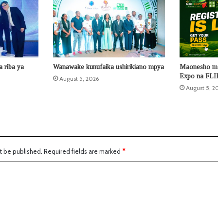
 riba ya
Wanawake kunufaika ushirikiano mpya
Maonesho ma
Expo na FLIP
August 5, 2026
August 5, 2
t be published.
Required fields are marked
*