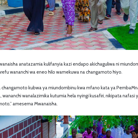
anaisha anatazamia kulifanyia kazi endapo akichaguliwa ni miund
fu wananchi wa eneo hilo wamekuwa na changamoto hiyo.
na changamoto kubwa ya miundombinu kwa mfano kata ya PembaMnaz
 wananchi wanalazimika kutumia hela nyingi kusafiri, nikipata nafasi
amoto,” amesema Mwanaisha.