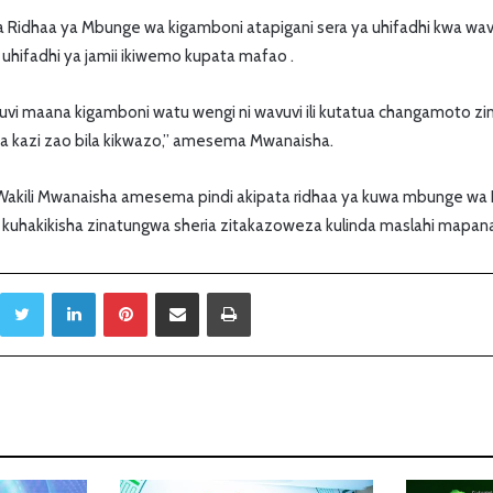
 Ridhaa ya Mbunge wa kigamboni atapigani sera ya uhifadhi kwa wavu
 uhifadhi ya jamii ikiwemo kupata mafao .
uvi maana kigamboni watu wengi ni wavuvi ili kutatua changamoto z
 kazi zao bila kikwazo,” amesema Mwanaisha.
, Wakili Mwanaisha amesema pindi akipata ridhaa ya kuwa mbunge wa
 kuhakikisha zinatungwa sheria zitakazoweza kulinda maslahi mapana y
Twitter
LinkedIn
Pinterest
Sambaza kupitia barua pepe
Print