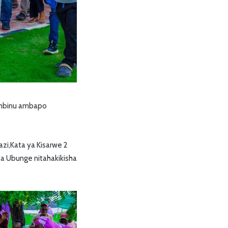
ombinu ambapo
i,Kata ya Kisarwe 2
 ya Ubunge nitahakikisha