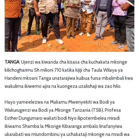
TANGA
: Ujenzi wa kiwanda cha kisasa cha kuchakata mkonge
kilichogharimu Sh milioni 710 katika kijiji cha Taula Wilaya ya
Handeni mkoani Tanga unatarajiwa kuibua fursa mbalimbali kwa
wakulima ikiwemo ajira na kuongeza uzalishaji wa zao hilo.
Hayo yameelezwa na Makamu Mwenyekiti wa Bodi ya
Wakurugenzi wa Bodi ya Mkonge Tanzania (TSB), Profesa
Esther Dungumaro wakati bodi hiyo ilipotembelea miradi
ikiwamo Shamba la Mkonge Kibaranga ambalo linafanyiwa
ukarabati wa miundombinu ya uchakataji mkonge na mradi wa