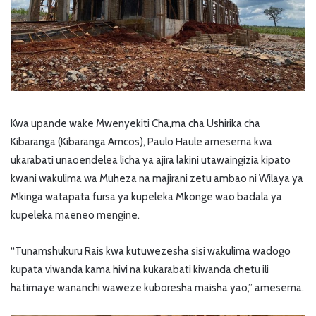
Kwa upande wake Mwenyekiti Cha,ma cha Ushirika cha
Kibaranga (Kibaranga Amcos), Paulo Haule amesema kwa
ukarabati unaoendelea licha ya ajira lakini utawaingizia kipato
kwani wakulima wa Muheza na majirani zetu ambao ni Wilaya ya
Mkinga watapata fursa ya kupeleka Mkonge wao badala ya
kupeleka maeneo mengine.
“Tunamshukuru Rais kwa kutuwezesha sisi wakulima wadogo
kupata viwanda kama hivi na kukarabati kiwanda chetu ili
hatimaye wananchi waweze kuboresha maisha yao,” amesema.