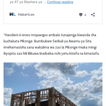
“Handeni ni eneo mojawqpo ambalo tunajenga kiwanda cha
kuchakata Mkonge. Ikumbukwe Serikali ya Awamu ya Sita
imehamasisha sana wakulima wa zao la Mkonge miaka mingi
iliyopita zao hili lilikuwa linaibeba nchi yetu kitaifa na kimataifa.