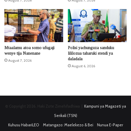
August 7, 2026
August 7, 2026
Mtaalamu atoa somo ufugaji
Polisi yachunguza sanduku
wenye tija Nanenane
lililozua taharuki stendi ya
daladala
August 7, 2026
August 6, 2026
© Copyright 2026, Haki Zote Zimehifadhiwa |
Kampuni ya Magazeti ya
Serikali (TSN)
Kuhusu HabariLEO
Matangazo: Maelekezo & Bei
Nunua E-Paper