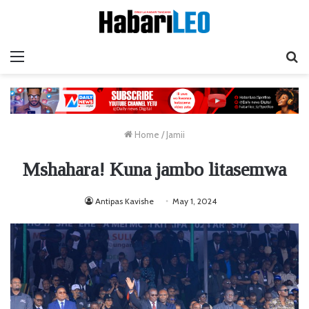
Menu
Ta
Home
/
Jamii
Mshahara! Kuna jambo litasemwa
Antipas Kavishe
May 1, 2024