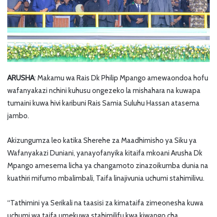
ARUSHA
: Makamu wa Rais Dk Philip Mpango amewaondoa hofu
wafanyakazi nchini kuhusu ongezeko la mishahara na kuwapa
tumaini kuwa hivi karibuni Rais Samia Suluhu Hassan atasema
jambo.
Akizungumza leo katika Sherehe za Maadhimisho ya Siku ya
Wafanyakazi Duniani, yanayofanyika kitaifa mkoani Arusha Dk
Mpango amesema licha ya changamoto zinazoikumba dunia na
kuathiri mifumo mbalimbali, Taifa linajivunia uchumi stahimilivu.
“Tathimini ya Serikali na taasisi za kimataifa zimeonesha kuwa
uchumi wa taifa umekuwa stahimilifu kwa kiwango cha