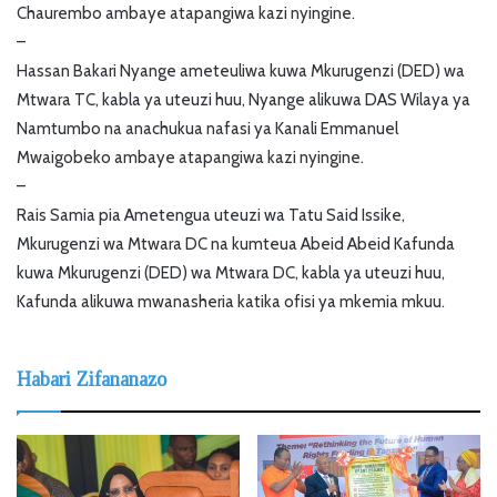
Chaurembo ambaye atapangiwa kazi nyingine.
–
Hassan Bakari Nyange ameteuliwa kuwa Mkurugenzi (DED) wa
Mtwara TC, kabla ya uteuzi huu, Nyange alikuwa DAS Wilaya ya
Namtumbo na anachukua nafasi ya Kanali Emmanuel
Mwaigobeko ambaye atapangiwa kazi nyingine.
–
Rais Samia pia Ametengua uteuzi wa Tatu Said Issike,
Mkurugenzi wa Mtwara DC na kumteua Abeid Abeid Kafunda
kuwa Mkurugenzi (DED) wa Mtwara DC, kabla ya uteuzi huu,
Kafunda alikuwa mwanasheria katika ofisi ya mkemia mkuu.
Habari Zifananazo