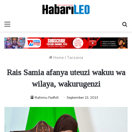
Menu
Ta
Home
/
Tanzania
Rais Samia afanya uteuzi wakuu wa
wilaya, wakurugenzi
Rahimu Fadhili
September 23, 2023