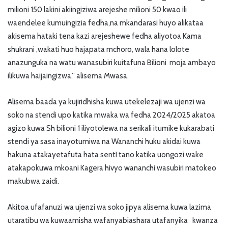
milioni 150 lakini akiingiziwa arejeshe milioni 50 kwao ili
waendelee kumuingizia fedha,na mkandarasi huyo alikataa
akisema hataki tena kazi arejeshewe fedha aliyotoa Kama
shukrani ,wakati huo hajapata mchoro, wala hana lolote
anazunguka na watu wanasubiri kuitafuna Bilioni moja ambayo
ilikuwa haijaingizwa.” alisema Mwasa.
Alisema baada ya kujiridhisha kuwa utekelezaji wa ujenzi wa
soko na stendi upo katika mwaka wa fedha 2024/2025 akatoa
agizo kuwa Sh bilioni 1 iliyotolewa na serikali itumike kukarabati
stendi ya sasa inayotumiwa na Wananchi huku akidai kuwa
hakuna atakayetafuta hata sentI tano katika uongozi wake
atakapokuwa mkoani Kagera hivyo wananchi wasubiri matokeo
makubwa zaidi.
Akitoa ufafanuzi wa ujenzi wa soko jipya alisema kuwa lazima
utaratibu wa kuwaamisha wafanyabiashara utafanyika kwanza