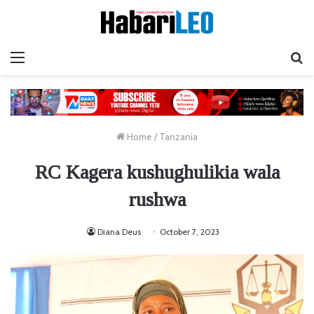
Menu
Ta
Home
/
Tanzania
RC Kagera kushughulikia wala
rushwa
Diana Deus
October 7, 2023