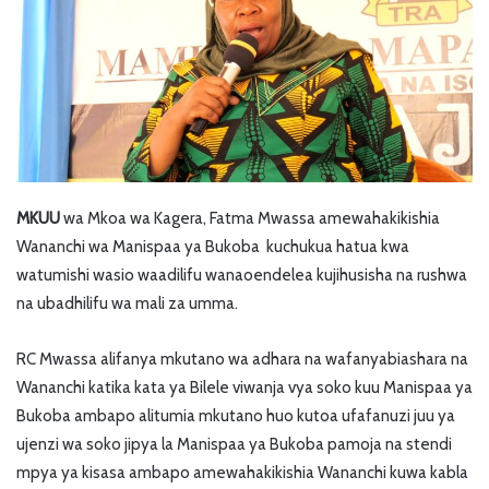
MKUU
wa Mkoa wa Kagera, Fatma Mwassa amewahakikishia
Wananchi wa Manispaa ya Bukoba kuchukua hatua kwa
watumishi wasio waadilifu wanaoendelea kujihusisha na rushwa
na ubadhilifu wa mali za umma.
RC Mwassa alifanya mkutano wa adhara na wafanyabiashara na
Wananchi katika kata ya Bilele viwanja vya soko kuu Manispaa ya
Bukoba ambapo alitumia mkutano huo kutoa ufafanuzi juu ya
ujenzi wa soko jipya la Manispaa ya Bukoba pamoja na stendi
mpya ya kisasa ambapo amewahakikishia Wananchi kuwa kabla