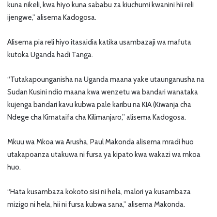
kuna nikeli, kwa hiyo kuna sababu za kiuchumi kwanini hii reli
ijengwe,” alisema Kadogosa.
Alisema pia reli hiyo itasaidia katika usambazaji wa mafuta
kutoka Uganda hadi Tanga.
“Tutakapounganisha na Uganda maana yake utaunganusha na
Sudan Kusini ndio maana kwa wenzetu wa bandari wanataka
kujenga bandari kavu kubwa pale karibu na KIA (Kiwanja cha
Ndege cha Kimataifa cha Kilimanjaro,” alisema Kadogosa.
Mkuu wa Mkoa wa Arusha, Paul Makonda alisema mradi huo
utakapoanza utakuwa ni fursa ya kipato kwa wakazi wa mkoa
huo.
“Hata kusambaza kokoto sisi ni hela, malori ya kusambaza
mizigo ni hela, hii ni fursa kubwa sana,” alisema Makonda.