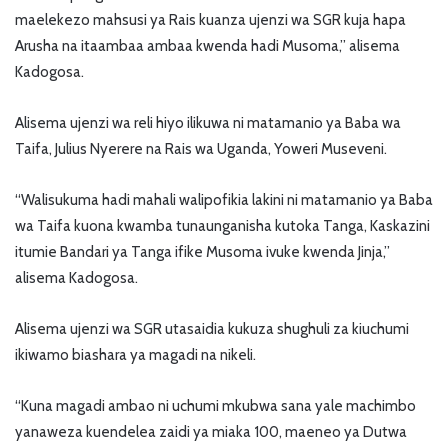
maelekezo mahsusi ya Rais kuanza ujenzi wa SGR kuja hapa
Arusha na itaambaa ambaa kwenda hadi Musoma,’’ alisema
Kadogosa.
Alisema ujenzi wa reli hiyo ilikuwa ni matamanio ya Baba wa
Taifa, Julius Nyerere na Rais wa Uganda, Yoweri Museveni.
“Walisukuma hadi mahali walipofikia lakini ni matamanio ya Baba
wa Taifa kuona kwamba tunaunganisha kutoka Tanga, Kaskazini
itumie Bandari ya Tanga ifike Musoma ivuke kwenda Jinja,”
alisema Kadogosa.
Alisema ujenzi wa SGR utasaidia kukuza shughuli za kiuchumi
ikiwamo biashara ya magadi na nikeli.
“Kuna magadi ambao ni uchumi mkubwa sana yale machimbo
yanaweza kuendelea zaidi ya miaka 100, maeneo ya Dutwa