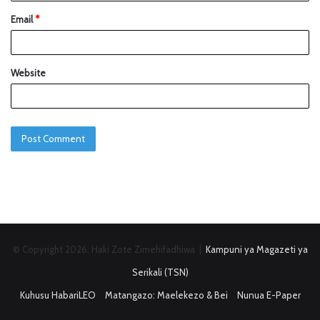
Email
*
Website
© Copyright 2026, Haki Zote Zimehifadhiwa |
Kampuni ya Magazeti ya
Serikali (TSN)
Kuhusu HabariLEO
Matangazo: Maelekezo & Bei
Nunua E-Paper