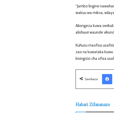
“Jambo lingine nawaham
wakuu wa mikoa, wilaya
Aliongeza kuwa serikal
alishauri waunde vikund
Kuhusu maofisa usafiris
zao na kuwataka kuwa m
kisingizio cha ofisa usafi
Facebook
Sambaza
Habari Zifananazo