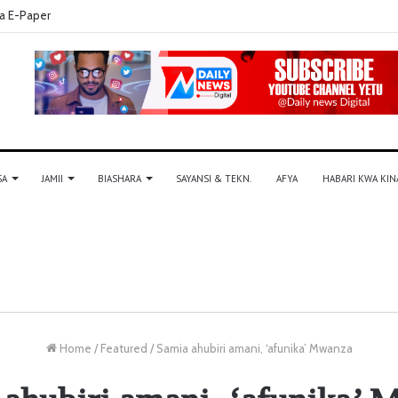
a E-Paper
SA
JAMII
BIASHARA
SAYANSI & TEKN.
AFYA
HABARI KWA KIN
Home
/
Featured
/
Samia ahubiri amani, ‘afunika’ Mwanza