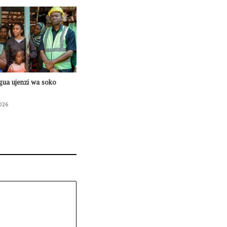
agua ujenzi wa soko
026