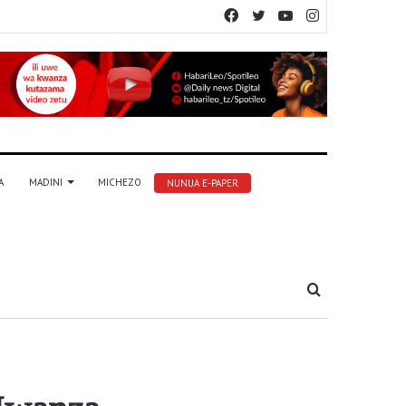
Facebook
Twitter
YouTube
Instagram
A
MADINI
MICHEZO
NUNUA E-PAPER
Tafuta