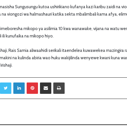
asisha Sungusungu kutoa ushirikiano kufanya kazi karibu zaidi na v
 na viongozi wa halmashauri katika sekta mbalimbali kama afya, elimu
i imeboresha mikopo ya asilimia 10 kwa wanawake, vijana na watu w
i ili kunufaika na mikopo hiyo.
haji, Rais Samia aliwaahidi serikali itaendelea kuwawekea mazingira 
akini na kulinda abiria wao huku wakijilinda wenyewe kwani kuna wa
rishaji.
Twitter
LinkedIn
Pinterest
Sambaza kupitia barua pepe
Print