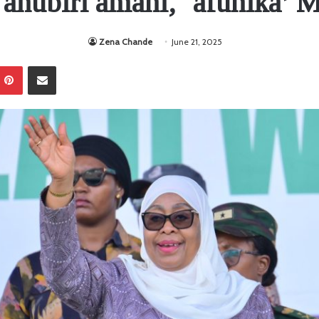
ahubiri amani, ‘afunika’
Zena Chande
June 21, 2025
Pinterest
Sambaza kupitia barua pepe