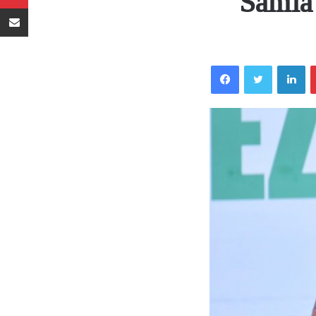
Samia 
Sambaza kupitia barua pepe
Facebook
Twitter
LinkedIn