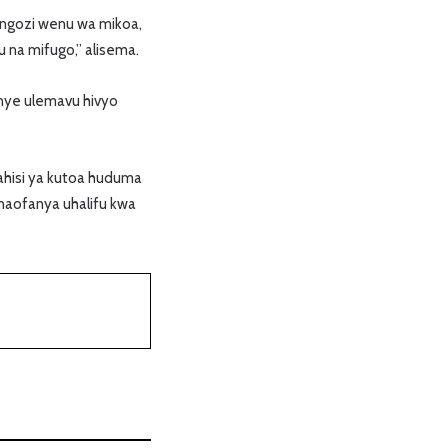
iongozi wenu wa mikoa,
 na mifugo,” alisema.
enye ulemavu hivyo
rahisi ya kutoa huduma
naofanya uhalifu kwa