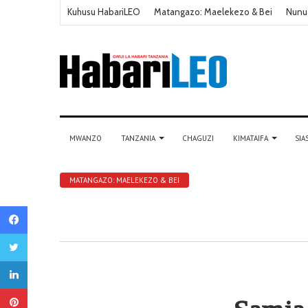
Kuhusu HabariLEO
Matangazo: Maelekezo & Bei
Nunu
MWANZO
TANZANIA
CHAGUZI
KIMATAIFA
SIA
MATANGAZO: MAELEKEZO & BEI
Facebook
Twitter
LinkedIn
Pinterest