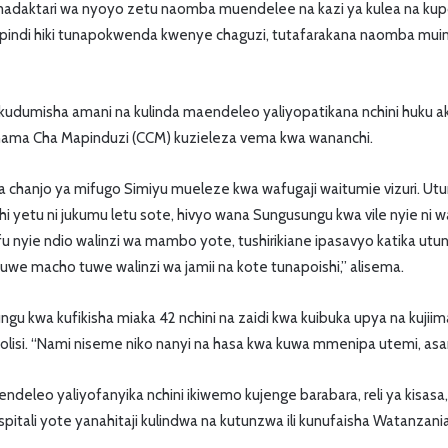
 madaktari wa nyoyo zetu naomba muendelee na kazi ya kulea na ku
ipindi hiki tunapokwenda kwenye chaguzi, tutafarakana naomba mu
kudumisha amani na kulinda maendeleo yaliyopatikana nchini huku ak
 Chama Cha Mapinduzi (CCM) kuzieleza vema kwa wananchi.
 chanjo ya mifugo Simiyu mueleze kwa wafugaji waitumie vizuri. Utun
i yetu ni jukumu letu sote, hivyo wana Sungusungu kwa vile nyie ni wa
 nyie ndio walinzi wa mambo yote, tushirikiane ipasavyo katika utu
e tuwe macho tuwe walinzi wa jamii na kote tunapoishi,” alisema.
u kwa kufikisha miaka 42 nchini na zaidi kwa kuibuka upya na kujiim
a polisi. “Nami niseme niko nanyi na hasa kwa kuwa mmenipa utemi, asa
ndeleo yaliyofanyika nchini ikiwemo kujenge barabara, reli ya kisas
pitali yote yanahitaji kulindwa na kutunzwa ili kunufaisha Watanzania