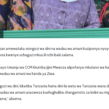
.
san amewataka viongozi wa dini na wadau wa amani kuziponya nyoy
a kwenye uchaguzi mkuu ili nchi ibaki salama.
hayo Uwanja wa CCM Kirumba jijini Mwanza alipofanya mkutano wa h
a wadau wa amani wa Kanda ya Ziwa.
zi wa dini, kikatiba Tanzania haina dini ila watu wa Tanzania wana d
adau wa amani unaoweza kushughulikia changamoto za kidini au mi
ama,” alisema.