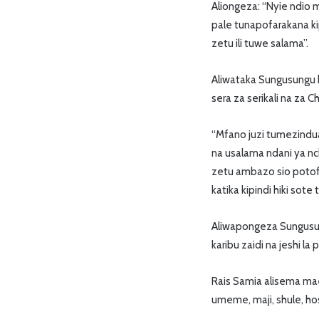
Aliongeza: “Nyie ndio
pale tunapofarakana k
zetu ili tuwe salama”.
Aliwataka Sungusungu 
sera za serikali na za
“Mfano juzi tumezindua
na usalama ndani ya nch
zetu ambazo sio potofu
katika kipindi hiki sot
Aliwapongeza Sungusung
karibu zaidi na jeshi l
Rais Samia alisema mae
umeme, maji, shule, hos