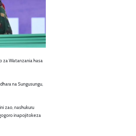
o za Watanzania hasa
adhara na Sungusungu,
ini zao, nashukuru
gogoro inapojitokeza