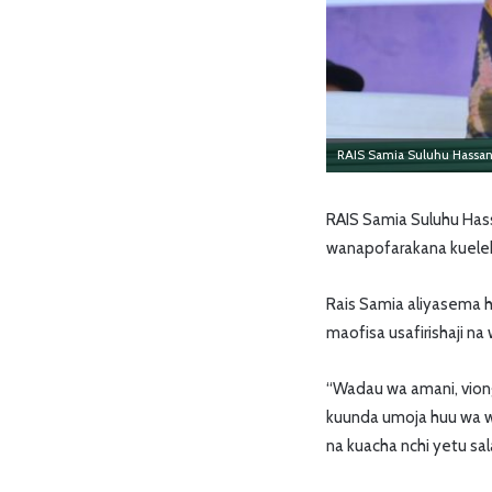
RAIS Samia Suluhu Hassan
RAIS Samia Suluhu Has
wanapofarakana kueleke
Rais Samia aliyasema 
maofisa usafirishaji n
“Wadau wa amani, viongo
kuunda umoja huu wa w
na kuacha nchi yetu sal