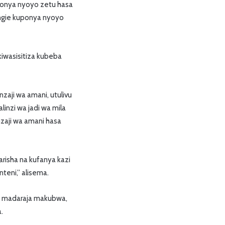
ponya nyoyo zetu hasa
ingie kuponya nyoyo
iwasisitiza kubeba
zaji wa amani, utulivu
linzi wa jadi wa mila
nzaji wa amani hasa
arisha na kufanya kazi
nteni,” alisema.
a, madaraja makubwa,
.