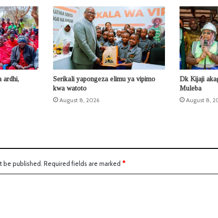
ardhi,
Serikali yapongeza elimu ya vipimo
Dk Kijaji ak
kwa watoto
Muleba
August 8, 2026
August 8, 2
t be published.
Required fields are marked
*