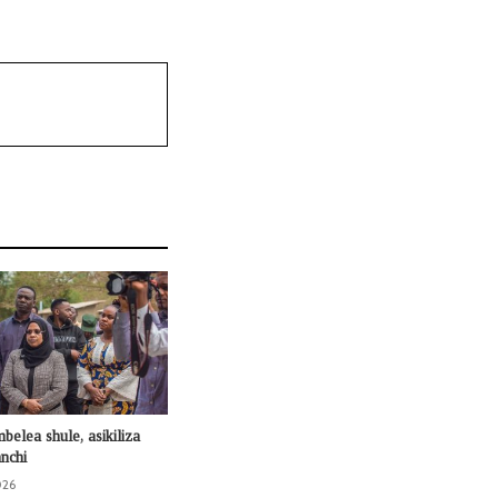
mbelea shule, asikiliza
nchi
026