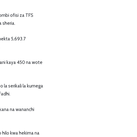
mbi ofisi za TFS
 sheria.
hekta 5,693.7
.
bani kaya 450 na wote
 la serikali la kumega
fadhi.
kana na wananchi
 hilo kwa hekima na