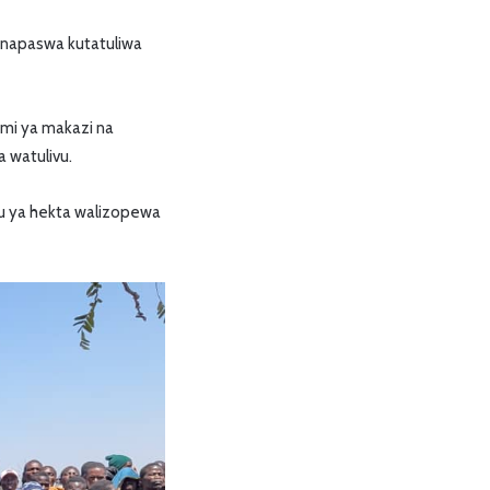
unapaswa kutatuliwa
mi ya makazi na
 watulivu.
emu ya hekta walizopewa