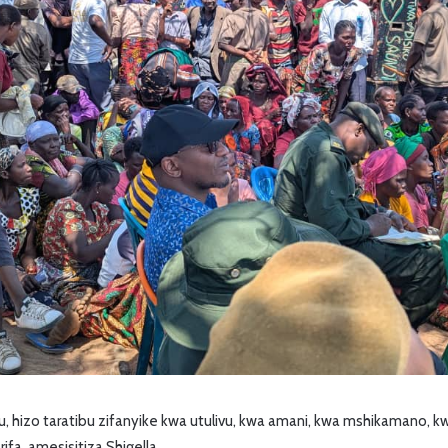
, hizo taratibu zifanyike kwa utulivu, kwa amani, kwa mshikamano, kwa
ifa, amesisitiza Shigella.