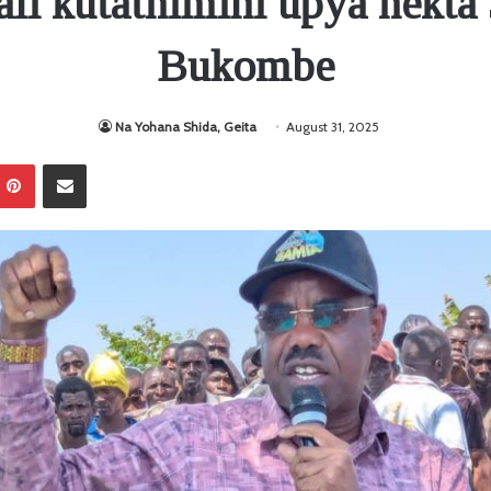
ali kutathimini upya hekta
Bukombe
Na Yohana Shida, Geita
August 31, 2025
Pinterest
Sambaza kupitia barua pepe