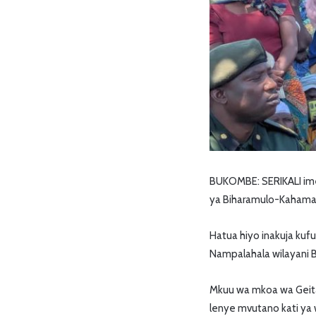
BUKOMBE: SERIKALI ime
ya Biharamulo-Kahama n
Hatua hiyo inakuja kufu
Nampalahala wilayani 
Mkuu wa mkoa wa Geita,
lenye mvutano kati ya 