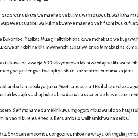
 bado wana ukata wa maeneo ya kulima wanapaswa kuwasilisha mao
ili wapewe utaratibu wa kulima kwenye maeneo ya hifadhi kwa kufuata
a Bukombe, Pasikas Mulagiri alithibitisha kuwa mchakato wa kugawa 
 ulikuwa shirikishi na kila mwananchi alipatiwa eneo la makazi na kilimo
 lilikuwa na viwanja 600 vilivyopimwa lakini wahitaji walikuwa takri
engine yalitengwa kwa ajili ya shule, zahanati na huduma za jamii.
 Shamba la miti Silayo, Juma Mseti amesema TFS ilishatekeleza agizo
rikali kwa ajili ya shughuli za binadamu na sasa eneo lenye ulinzi ni hi
osero, Self Mohamed amekiri kuwa mgogoro mkubwa uliopo haujato
ira yao ni kurejea eneo la Beria ambalo walihamishwa na serikali.
la Shabaan ameomba uongozi wa mkoa na wilaya kuliangalia jambo