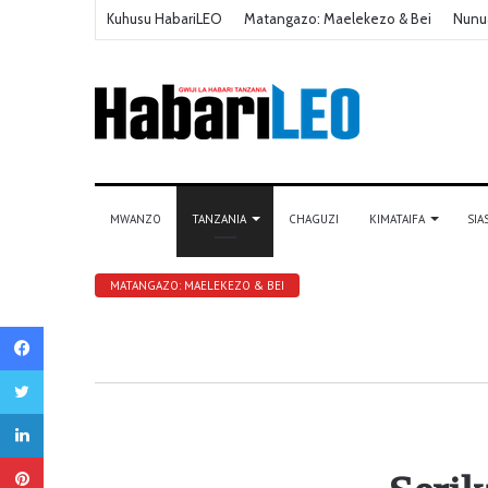
Kuhusu HabariLEO
Matangazo: Maelekezo & Bei
Nunu
MWANZO
TANZANIA
CHAGUZI
KIMATAIFA
SIA
MATANGAZO: MAELEKEZO & BEI
Facebook
Twitter
LinkedIn
Pinterest