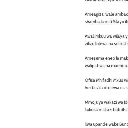
Ameagiza, wale ambao
shamba la miti Silayo 
Awali mkuu wa wilaya y
zilizotolewa na serikali
Amesema eneo la makazi
walipatiwa na maeneo m
Ofisa Mhifadhi Mkuu wa
hekta zilizotolewa na se
Mmoja ya wakazi wa Id
kukosa makazi bali dham
Kwa upande wake Bunda