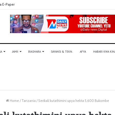
a E-Paper
SA
JAMII
BIASHARA
SAYANSI & TEKN.
AFYA
HABARI KWA KIN
Home
/
Tanzania
/
Serikali kutathimini upya hekta 5,600 Bukombe