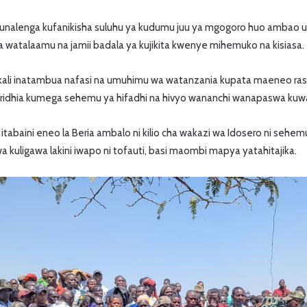
nalenga kufanikisha suluhu ya kudumu juu ya mgogoro huo ambao 
a watalaamu na jamii badala ya kujikita kwenye mihemuko na kisiasa.
kali inatambua nafasi na umuhimu wa watanzania kupata maeneo ras
iliridhia kumega sehemu ya hifadhi na hivyo wananchi wanapaswa kuwa
itabaini eneo la Beria ambalo ni kilio cha wakazi wa Idosero ni seh
a kuligawa lakini iwapo ni tofauti, basi maombi mapya yatahitajika.