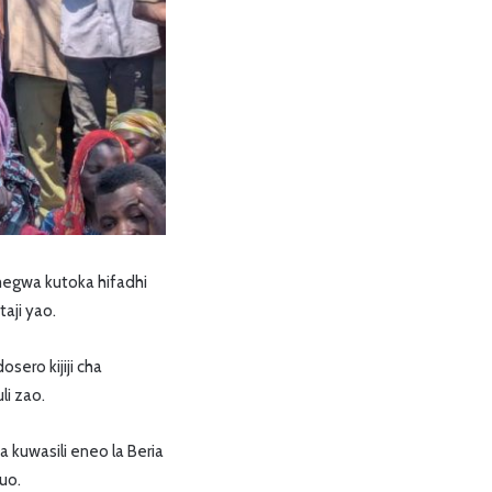
megwa kutoka hifadhi
aji yao.
sero kijiji cha
i zao.
 kuwasili eneo la Beria
uo.