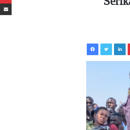
Serik
Sambaza kupitia barua pepe
Facebook
Twitter
LinkedIn