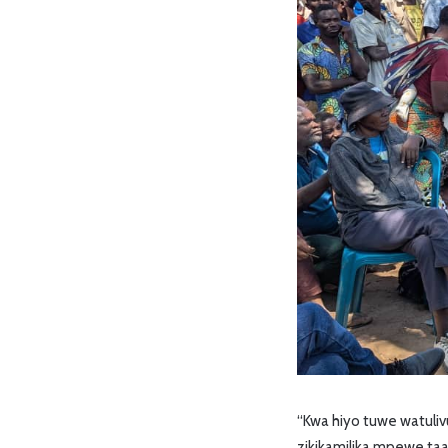
“Kwa hiyo tuwe watulivu
zikikamilika mpewe taar