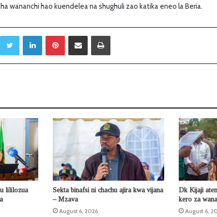
sha wananchi hao kuendelea na shughuli zao katika eneo la Beria.
Twitter
LinkedIn
Pinterest
Sambaza kupitia barua pepe
Print
 lililozua
Sekta binafsi ni chachu ajira kwa vijana
Dk Kijaji ate
la
– Mzava
kero za wana
August 6, 2026
August 6, 2