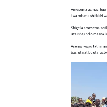
Amesema uamuzi huo u
kwa mfumo shirikishi w
Shigella amesema seri
uzalishaji ndio maana 
Asema iwapo tathimini 
basi utaratibu utafuatw