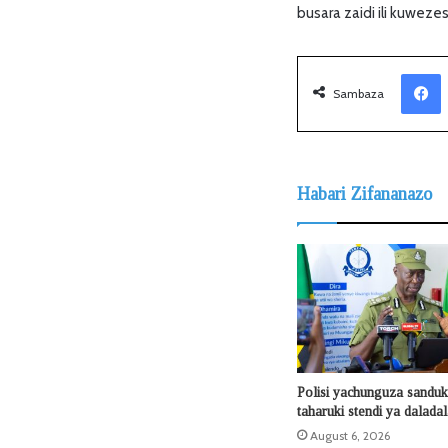
busara zaidi ili kuweze
Facebook
Sambaza
Habari Zifananazo
Polisi yachunguza sanduku
taharuki stendi ya dalada
August 6, 2026