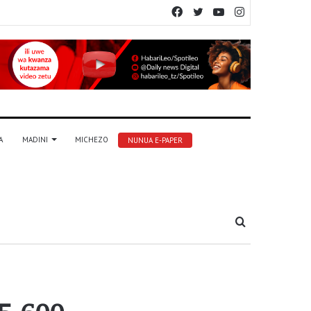
Facebook
Twitter
YouTube
Instagram
A
MADINI
MICHEZO
NUNUA E-PAPER
Tafuta