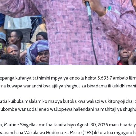
panga kufanya tathimini mpya ya eneo la hekta 5,693.7 ambalo lili
a kuwapa wananchi kwa ajili ya shughuli za binadamu ili kukidhi mahit
atia kuibuka malalamiko mapya kutoka kwa wakazi wa kitongoji cha Ido
Bukombe wanaodai eneo walilopewa haliendani na mahitaji ya shughul
 Martine Shigella ametoa taarifa hiyo Agosti 30, 2025 mara baada ya
wananchi na Wakala wa Huduma za Misitu (TFS) ili kutatua mgogoro h