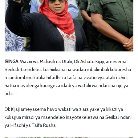
IRINGA
: Waziri wa Maliasili na Utalii, Dk Ashatu Kijaji, amesema
Serikali itaendelea kushirikiana na wadau mbalimbali kuboresha
miundombinu katika hifadhi za taifa na vivutio vya utalii nchini,
hatua inayolenga kuongeza idadi ya watalii wa ndani na nje ya
nchi.
Dk Kijaji ameyasema hayo wakati wa ziara yake ya kikazi ya
kukagua miradi ya maendeleo inayotekelezwa na Serikali ndani
ya Hifadhi ya Taifa Ruaha.