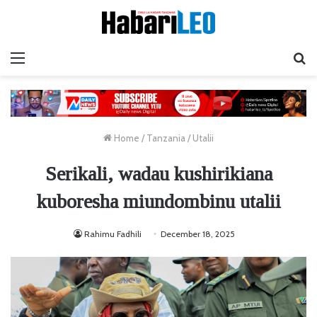
Menu
Ta
Home
/
Tanzania
/
Utalii
Serikali, wadau kushirikiana
kuboresha miundombinu utalii
Rahimu Fadhili
December 18, 2025