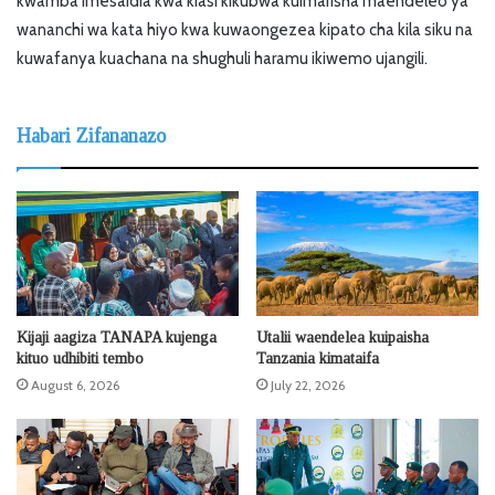
kwamba imesaidia kwa kiasi kikubwa kuimarisha maendeleo ya
wananchi wa kata hiyo kwa kuwaongezea kipato cha kila siku na
kuwafanya kuachana na shughuli haramu ikiwemo ujangili.
Habari Zifananazo
Kijaji aagiza TANAPA kujenga
Utalii waendelea kuipaisha
kituo udhibiti tembo
Tanzania kimataifa
August 6, 2026
July 22, 2026