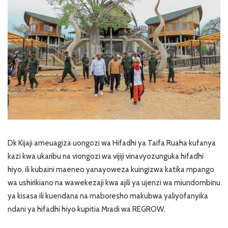
Dk Kijaji ameuagiza uongozi wa Hifadhi ya Taifa Ruaha kufanya
kazi kwa ukaribu na viongozi wa vijiji vinavyozunguka hifadhi
hiyo, ili kubaini maeneo yanayoweza kuingizwa katika mpango
wa ushirikiano na wawekezaji kwa ajili ya ujenzi wa miundombinu
ya kisasa ili kuendana na maboresho makubwa yaliyofanyika
ndani ya hifadhi hiyo kupitia Mradi wa REGROW.