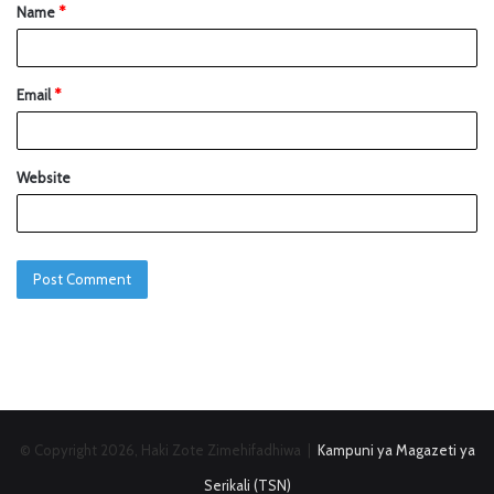
Name
*
Email
*
Website
© Copyright 2026, Haki Zote Zimehifadhiwa |
Kampuni ya Magazeti ya
Serikali (TSN)