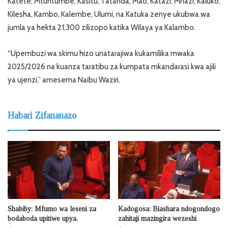
Katete, Mtuntumbe, Kasitu, Tatanda, Mao, Katazi, Mnazi, Kaluko,
Kilesha, Kambo, Kalembe, Ulumi, na Katuka zenye ukubwa wa
jumla ya hekta 21,300 zilizopo katika Wilaya ya Kalambo.
“Upembuzi wa skimu hizo unatarajiwa kukamilika mwaka
2025/2026 na kuanza taratibu za kumpata mkandarasi kwa ajili
ya ujenzi,” amesema Naibu Waziri.
Habari Zifananazo
Shabiby: Mfumo wa leseni za
Kadogosa: Biashara ndogondogo
bodaboda upitiwe upya.
zahitaji mazingira wezeshi