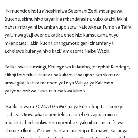
“Nimuondoe hofu Mheshimiwa Selemani Zedi, Mbunge wa
Bukene, skimu hiyo tayari ina mkandarasi na yuko kazini, lakini
bahati mbaya ni kwamba yupo slow. Naielekeza Tume ya Taifa
ya Umwagiliaji kwenda katika eneo hilo kumsukuma huyu
mkandarasi, lakini kuona changamoto gani zinamfanya
achelewe kufanya hiyo kazi,” amesema Naibu Waziri.
Katika swali la msingi, Mbunge wa Kalambo, Josephat Kandege,
alihoji lini serikali itaanza na kukamilisha ujenzi wa skimu za
umwagiliaji katika maeneo yote ya Wilaya ya Kalambo
yaliyobainishwa kuwa ni fursa kwa kilimo.
“Katika mwaka 2024/2025 Wizara ya Kilimo kupitia Tume ya
Taifa ya Umwagiliaji inaendelea na utekelezaji wa miradi
mbalimbali nchini ikiwemo upembuzi yakinifu na usanifu wa
skimu za Ilimba, Mkowe, Santamaria, Sopa, Kamawe, Kasanga,