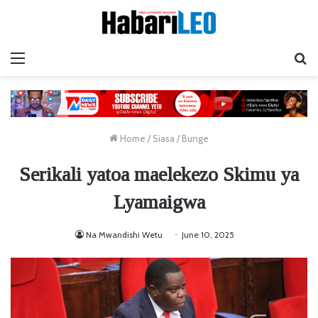
Menu
Ta
Home
/
Siasa
/
Bunge
Serikali yatoa maelekezo Skimu ya
Lyamaigwa
Na Mwandishi Wetu
June 10, 2025