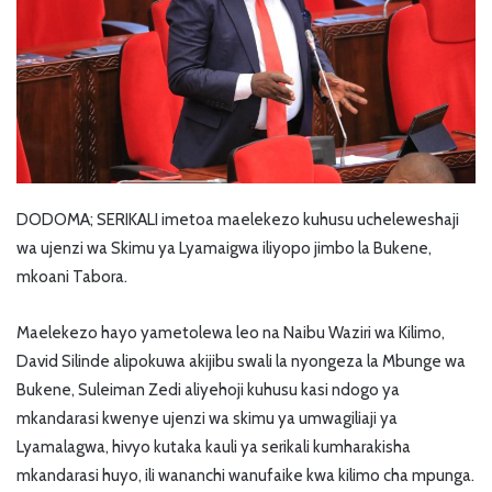
DODOMA; SERIKALI imetoa maelekezo kuhusu ucheleweshaji
wa ujenzi wa Skimu ya Lyamaigwa iliyopo jimbo la Bukene,
mkoani Tabora.
Maelekezo hayo yametolewa leo na Naibu Waziri wa Kilimo,
David Silinde alipokuwa akijibu swali la nyongeza la Mbunge wa
Bukene, Suleiman Zedi aliyehoji kuhusu kasi ndogo ya
mkandarasi kwenye ujenzi wa skimu ya umwagiliaji ya
Lyamalagwa, hivyo kutaka kauli ya serikali kumharakisha
mkandarasi huyo, ili wananchi wanufaike kwa kilimo cha mpunga.